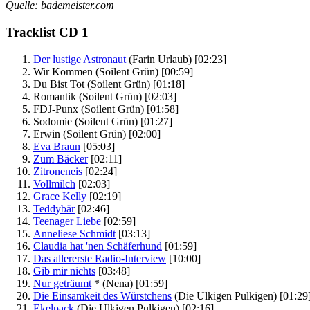
Quelle: bademeister.com
Tracklist CD 1
Der lustige Astronaut
(Farin Urlaub)
[02:23]
Wir Kommen
(Soilent Grün)
[00:59]
Du Bist Tot
(Soilent Grün)
[01:18]
Romantik
(Soilent Grün)
[02:03]
FDJ-Punx
(Soilent Grün)
[01:58]
Sodomie
(Soilent Grün)
[01:27]
Erwin
(Soilent Grün)
[02:00]
Eva Braun
[05:03]
Zum Bäcker
[02:11]
Zitroneneis
[02:24]
Vollmilch
[02:03]
Grace Kelly
[02:19]
Teddybär
[02:46]
Teenager Liebe
[02:59]
Anneliese Schmidt
[03:13]
Claudia hat 'nen Schäferhund
[01:59]
Das allererste Radio-Interview
[10:00]
Gib mir nichts
[03:48]
Nur geträumt
*
(Nena)
[01:59]
Die Einsamkeit des Würstchens
(Die Ulkigen Pulkigen)
[01:29
Ekelpack
(Die Ulkigen Pulkigen)
[02:16]