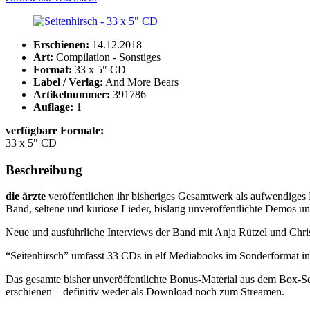
Erschienen:
14.12.2018
Art:
Compilation - Sonstiges
Format:
33 x 5" CD
Label / Verlag:
And More Bears
Artikelnummer:
391786
Auflage:
1
verfügbare Formate:
33 x 5" CD
Beschreibung
die ärzte
veröffentlichen ihr bisheriges Gesamtwerk als aufwendiges
Band, seltene und kuriose Lieder, bislang unveröffentlichte Demos u
Neue und ausführliche Interviews der Band mit Anja Rützel und Chris
“Seitenhirsch” umfasst 33 CDs in elf Mediabooks im Sonderformat in
Das gesamte bisher unveröffentlichte Bonus-Material aus dem Box-Se
erschienen – definitiv weder als Download noch zum Streamen.