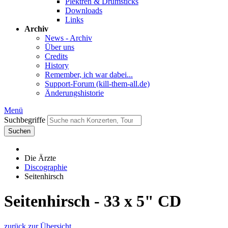
Plektren & Drumsticks
Downloads
Links
Archiv
News - Archiv
Über uns
Credits
History
Remember, ich war dabei...
Support-Forum (kill-them-all.de)
Änderungshistorie
Menü
Suchbegriffe
Suchen
Die Ärzte
Discographie
Seitenhirsch
Seitenhirsch - 33 x 5" CD
zurück zur Übersicht