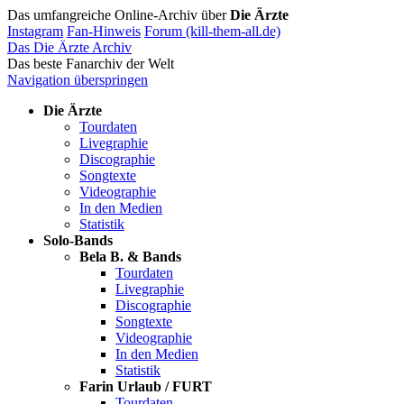
Das umfangreiche Online-Archiv über
Die Ärzte
Instagram
Fan-Hinweis
Forum (kill-them-all.de)
Das Die Ärzte Archiv
Das beste Fanarchiv der Welt
Navigation überspringen
Die Ärzte
Tourdaten
Livegraphie
Discographie
Songtexte
Videographie
In den Medien
Statistik
Solo-Bands
Bela B. & Bands
Tourdaten
Livegraphie
Discographie
Songtexte
Videographie
In den Medien
Statistik
Farin Urlaub / FURT
Tourdaten