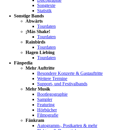
Discographie
Songtexte
Statistik
Sonstige Bands
Abwärts
Tourdaten
¡Más Shake!
Tourdaten
Rainbirds
Tourdaten
Hagen Liebing
Tourdaten
Fänpedia
Mehr Auftritte
Besondere Konzerte & Gastauftritte
Weitere Termine
Support- und Festivalbands
Mehr Musik
Bootlegographie
Sampler
Featuring
Hörbücher
Filmografie
Fänkram
Autogramm-, Postkarten & mehr