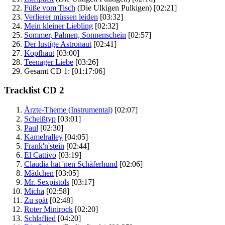
Füße vom Tisch
(Die Ulkigen Pulkigen)
[02:21]
Verlierer müssen leiden
[03:32]
Mein kleiner Liebling
[02:32]
Sommer, Palmen, Sonnenschein
[02:57]
Der lustige Astronaut
[02:41]
Kopfhaut
[03:00]
Teenager Liebe
[03:26]
Gesamt CD 1:
[01:17:06]
Tracklist CD 2
Ärzte-Theme (Instrumental)
[02:07]
Scheißtyp
[03:01]
Paul
[02:30]
Kamelralley
[04:05]
Frank'n'stein
[02:44]
El Cattivo
[03:19]
Claudia hat 'nen Schäferhund
[02:06]
Mädchen
[03:05]
Mr. Sexpistols
[03:17]
Micha
[02:58]
Zu spät
[02:48]
Roter Minirock
[02:20]
Schlaflied
[04:20]