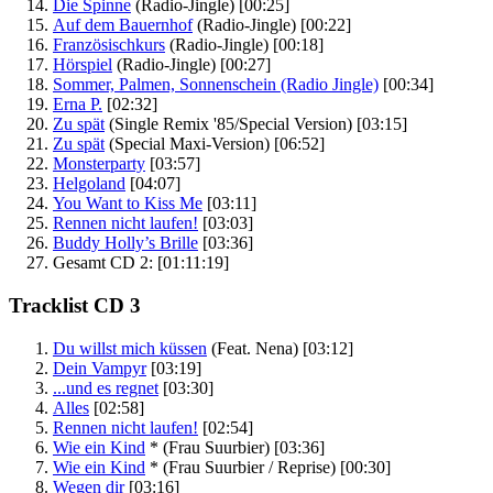
Die Spinne
(Radio-Jingle)
[00:25]
Auf dem Bauernhof
(Radio-Jingle)
[00:22]
Französischkurs
(Radio-Jingle)
[00:18]
Hörspiel
(Radio-Jingle)
[00:27]
Sommer, Palmen, Sonnenschein (Radio Jingle)
[00:34]
Erna P.
[02:32]
Zu spät
(Single Remix '85/Special Version)
[03:15]
Zu spät
(Special Maxi-Version)
[06:52]
Monsterparty
[03:57]
Helgoland
[04:07]
You Want to Kiss Me
[03:11]
Rennen nicht laufen!
[03:03]
Buddy Holly’s Brille
[03:36]
Gesamt CD 2:
[01:11:19]
Tracklist CD 3
Du willst mich küssen
(Feat. Nena)
[03:12]
Dein Vampyr
[03:19]
...und es regnet
[03:30]
Alles
[02:58]
Rennen nicht laufen!
[02:54]
Wie ein Kind
*
(Frau Suurbier)
[03:36]
Wie ein Kind
*
(Frau Suurbier / Reprise)
[00:30]
Wegen dir
[03:16]