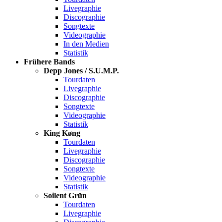
Livegraphie
Discographie
Songtexte
Videographie
In den Medien
Statistik
Frühere Bands
Depp Jones / S.U.M.P.
Tourdaten
Livegraphie
Discographie
Songtexte
Videographie
Statistik
King Køng
Tourdaten
Livegraphie
Discographie
Songtexte
Videographie
Statistik
Soilent Grün
Tourdaten
Livegraphie