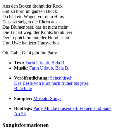
Aus den Boxen dröhnt der Rock
Gut zu hörn im ganzen Block
Da hält ein Wagen vor dem Haus
Entsetzt steigen die Eltern aus
Das Blumenbeet, das ist nicht mehr
Die Tür ist weg, der Kühlschrank leer
Der Teppich brennt, der Hund ist tot
Und Uwe hat jetzt Hausverbot
Oh, Gabi, Gabi gibt ’ne Party
Text:
Farin Urlaub
,
Bela B.
Musik:
Farin Urlaub
,
Bela B.
Veröffentlichung:
Seitenhirsch
Das Beste von kurz nach früher bis jetze
Bitte bitte
Sampler:
Moskito-Songs
Bootlegs:
Party Mucke präsentiert: Frauen sind Säue
Ab 23
Songinformationen