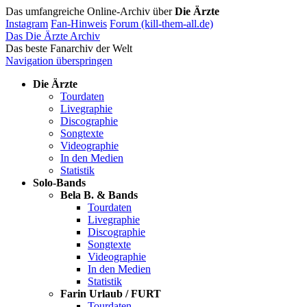
Das umfangreiche Online-Archiv über
Die Ärzte
Instagram
Fan-Hinweis
Forum (kill-them-all.de)
Das Die Ärzte Archiv
Das beste Fanarchiv der Welt
Navigation überspringen
Die Ärzte
Tourdaten
Livegraphie
Discographie
Songtexte
Videographie
In den Medien
Statistik
Solo-Bands
Bela B. & Bands
Tourdaten
Livegraphie
Discographie
Songtexte
Videographie
In den Medien
Statistik
Farin Urlaub / FURT
Tourdaten