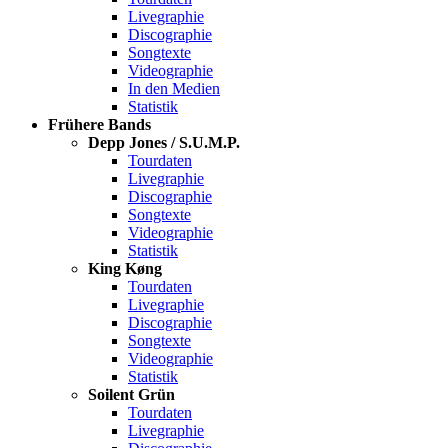
Livegraphie
Discographie
Songtexte
Videographie
In den Medien
Statistik
Frühere Bands
Depp Jones / S.U.M.P.
Tourdaten
Livegraphie
Discographie
Songtexte
Videographie
Statistik
King Køng
Tourdaten
Livegraphie
Discographie
Songtexte
Videographie
Statistik
Soilent Grün
Tourdaten
Livegraphie