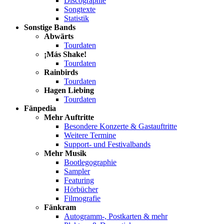
Discographie
Songtexte
Statistik
Sonstige Bands
Abwärts
Tourdaten
¡Más Shake!
Tourdaten
Rainbirds
Tourdaten
Hagen Liebing
Tourdaten
Fänpedia
Mehr Auftritte
Besondere Konzerte & Gastauftritte
Weitere Termine
Support- und Festivalbands
Mehr Musik
Bootlegographie
Sampler
Featuring
Hörbücher
Filmografie
Fänkram
Autogramm-, Postkarten & mehr