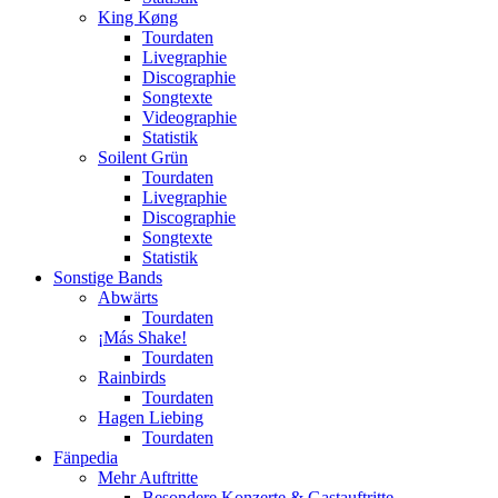
King Køng
Tourdaten
Livegraphie
Discographie
Songtexte
Videographie
Statistik
Soilent Grün
Tourdaten
Livegraphie
Discographie
Songtexte
Statistik
Sonstige Bands
Abwärts
Tourdaten
¡Más Shake!
Tourdaten
Rainbirds
Tourdaten
Hagen Liebing
Tourdaten
Fänpedia
Mehr Auftritte
Besondere Konzerte & Gastauftritte