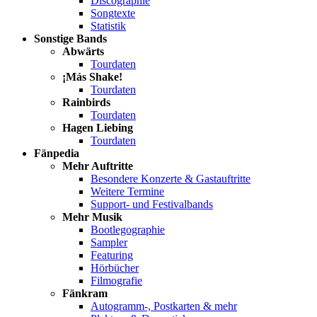
Discographie
Songtexte
Statistik
Sonstige Bands
Abwärts
Tourdaten
¡Más Shake!
Tourdaten
Rainbirds
Tourdaten
Hagen Liebing
Tourdaten
Fänpedia
Mehr Auftritte
Besondere Konzerte & Gastauftritte
Weitere Termine
Support- und Festivalbands
Mehr Musik
Bootlegographie
Sampler
Featuring
Hörbücher
Filmografie
Fänkram
Autogramm-, Postkarten & mehr