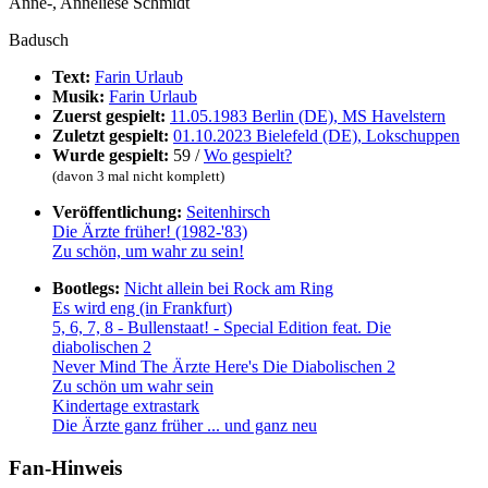
Anne-, Anneliese Schmidt
Badusch
Text:
Farin Urlaub
Musik:
Farin Urlaub
Zuerst gespielt:
11.05.1983 Berlin (DE), MS Havelstern
Zuletzt gespielt:
01.10.2023 Bielefeld (DE), Lokschuppen
Wurde gespielt:
59 /
Wo gespielt?
(davon 3 mal nicht komplett)
Veröffentlichung:
Seitenhirsch
Die Ärzte früher! (1982-'83)
Zu schön, um wahr zu sein!
Bootlegs:
Nicht allein bei Rock am Ring
Es wird eng (in Frankfurt)
5, 6, 7, 8 - Bullenstaat! - Special Edition feat. Die
diabolischen 2
Never Mind The Ärzte Here's Die Diabolischen 2
Zu schön um wahr sein
Kindertage extrastark
Die Ärzte ganz früher ... und ganz neu
Fan-Hinweis