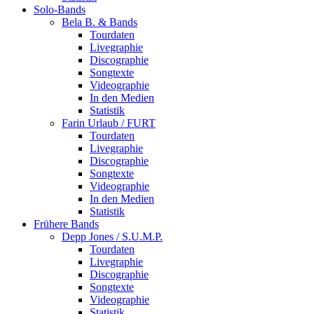
Solo-Bands
Bela B. & Bands
Tourdaten
Livegraphie
Discographie
Songtexte
Videographie
In den Medien
Statistik
Farin Urlaub / FURT
Tourdaten
Livegraphie
Discographie
Songtexte
Videographie
In den Medien
Statistik
Frühere Bands
Depp Jones / S.U.M.P.
Tourdaten
Livegraphie
Discographie
Songtexte
Videographie
Statistik