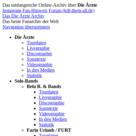
Das umfangreiche Online-Archiv über
Die Ärzte
Instagram
Fan-Hinweis
Forum (kill-them-all.de)
Das Die Ärzte Archiv
Das beste Fanarchiv der Welt
Navigation überspringen
Die Ärzte
Tourdaten
Livegraphie
Discographie
Songtexte
Videographie
In den Medien
Statistik
Solo-Bands
Bela B. & Bands
Tourdaten
Livegraphie
Discographie
Songtexte
Videographie
In den Medien
Statistik
Farin Urlaub / FURT
Tourdaten