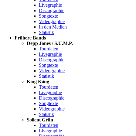
Livegraphie
Discographie
Songtexte
Videographie
In den Medien
Statistik
Frühere Bands
Depp Jones / S.U.M.P.
Tourdaten
Livegraphie
Discographie
Songtexte
Videographie
Statistik
King Køng
Tourdaten
Livegraphie
Discographie
Songtexte
Videographie
Statistik
Soilent Grün
Tourdaten
Livegraphie