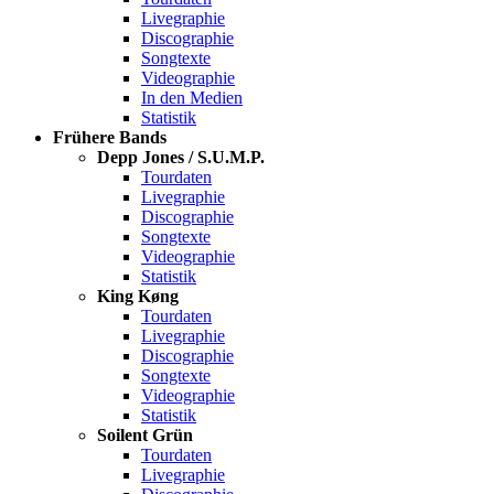
Livegraphie
Discographie
Songtexte
Videographie
In den Medien
Statistik
Frühere Bands
Depp Jones / S.U.M.P.
Tourdaten
Livegraphie
Discographie
Songtexte
Videographie
Statistik
King Køng
Tourdaten
Livegraphie
Discographie
Songtexte
Videographie
Statistik
Soilent Grün
Tourdaten
Livegraphie