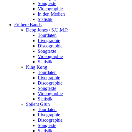
Songtexte
Videographie
In den Medien
Statistik
Frühere Bands
Depp Jones / S.U.M.P.
Tourdaten
Livegraphie
Discographie
Songtexte
Videographie
Statistik
King Køng
Tourdaten
Livegraphie
Discographie
Songtexte
Videographie
Statistik
Soilent Grün
Tourdaten
Livegraphie
Discographie
Songtexte
Statistik