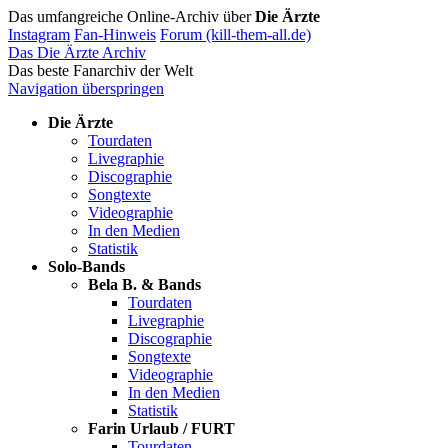
Das umfangreiche Online-Archiv über
Die Ärzte
Instagram
Fan-Hinweis
Forum (kill-them-all.de)
Das Die Ärzte Archiv
Das beste Fanarchiv der Welt
Navigation überspringen
Die Ärzte
Tourdaten
Livegraphie
Discographie
Songtexte
Videographie
In den Medien
Statistik
Solo-Bands
Bela B. & Bands
Tourdaten
Livegraphie
Discographie
Songtexte
Videographie
In den Medien
Statistik
Farin Urlaub / FURT
Tourdaten