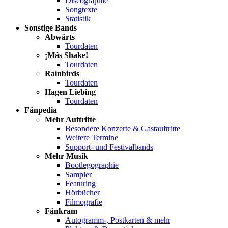
Discographie
Songtexte
Statistik
Sonstige Bands
Abwärts
Tourdaten
¡Más Shake!
Tourdaten
Rainbirds
Tourdaten
Hagen Liebing
Tourdaten
Fänpedia
Mehr Auftritte
Besondere Konzerte & Gastauftritte
Weitere Termine
Support- und Festivalbands
Mehr Musik
Bootlegographie
Sampler
Featuring
Hörbücher
Filmografie
Fänkram
Autogramm-, Postkarten & mehr