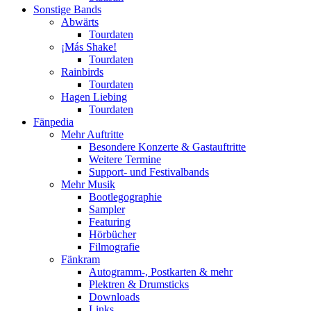
Sonstige Bands
Abwärts
Tourdaten
¡Más Shake!
Tourdaten
Rainbirds
Tourdaten
Hagen Liebing
Tourdaten
Fänpedia
Mehr Auftritte
Besondere Konzerte & Gastauftritte
Weitere Termine
Support- und Festivalbands
Mehr Musik
Bootlegographie
Sampler
Featuring
Hörbücher
Filmografie
Fänkram
Autogramm-, Postkarten & mehr
Plektren & Drumsticks
Downloads
Links