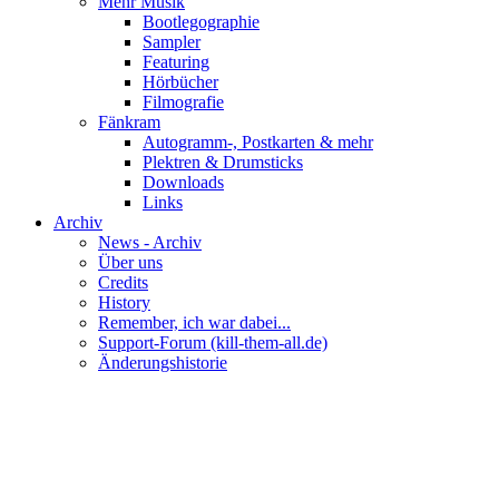
Mehr Musik
Bootlegographie
Sampler
Featuring
Hörbücher
Filmografie
Fänkram
Autogramm-, Postkarten & mehr
Plektren & Drumsticks
Downloads
Links
Archiv
News - Archiv
Über uns
Credits
History
Remember, ich war dabei...
Support-Forum (kill-them-all.de)
Änderungshistorie