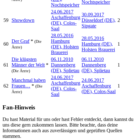
Nochtspeicher
Nochtspeicher
24.06.2017
30.09.2017
Aschaffenburg
59
Showdown
Düsseldorf (DE),
2
(DE), Colos-
Sipgate
Saal
28.05.2016
28.05.2016
Der Graf
*
Hamburg
(Die
60
Hamburg (DE),
1
(DE), Holsten
Ärzte)
Holsten Brauerei
Brauerei
Die klügsten
06.11.2010
06.11.2010
61
Männer der Welt
*
Dannenberg
Dannenberg
1
(DE), Splietau
(DE), Splietau
(Die Ärzte)
24.06.2017
Manchmal haben
24.06.2017
Aschaffenburg
62
Frauen…
*
Aschaffenburg
1
(Die
(DE), Colos-
(DE), Colos-Saal
Ärzte)
Saal
Fan-Hinweis
Du hast Material für uns oder hast Fehler entdeckt, dann kannst du
uns diese gern zukommen lassen. Bitte beachte, dass deine
Informationen auch aus zuverlässigen und geprüften Quellen
stammen.