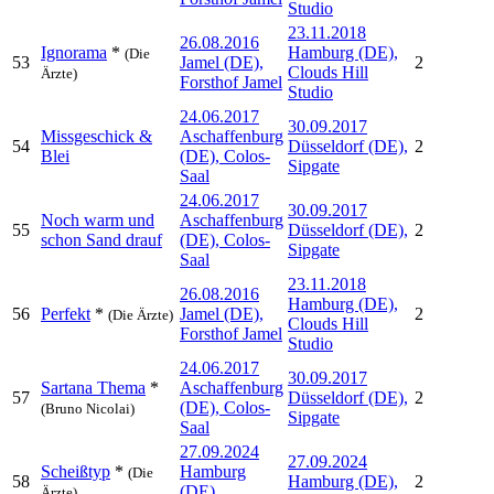
Studio
23.11.2018
26.08.2016
Ignorama
*
Hamburg (DE),
(Die
53
Jamel (DE),
2
Clouds Hill
Ärzte)
Forsthof Jamel
Studio
24.06.2017
30.09.2017
Missgeschick &
Aschaffenburg
54
Düsseldorf (DE),
2
Blei
(DE), Colos-
Sipgate
Saal
24.06.2017
30.09.2017
Noch warm und
Aschaffenburg
55
Düsseldorf (DE),
2
schon Sand drauf
(DE), Colos-
Sipgate
Saal
23.11.2018
26.08.2016
Hamburg (DE),
56
Perfekt
*
Jamel (DE),
2
(Die Ärzte)
Clouds Hill
Forsthof Jamel
Studio
24.06.2017
30.09.2017
Sartana Thema
*
Aschaffenburg
57
Düsseldorf (DE),
2
(DE), Colos-
(Bruno Nicolai)
Sipgate
Saal
27.09.2024
27.09.2024
Scheißtyp
*
Hamburg
(Die
58
Hamburg (DE),
2
(DE),
Ärzte)