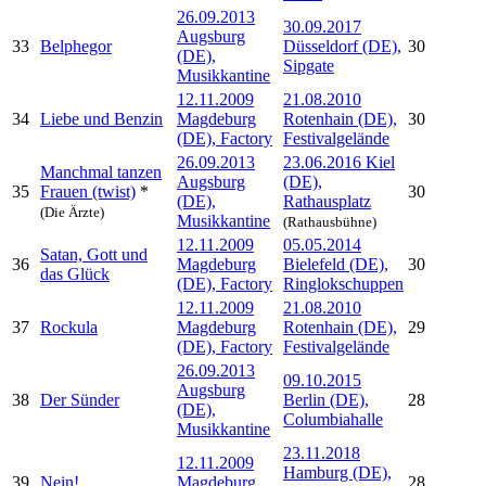
26.09.2013
30.09.2017
Augsburg
33
Belphegor
Düsseldorf (DE),
30
(DE),
Sipgate
Musikkantine
12.11.2009
21.08.2010
34
Liebe und Benzin
Magdeburg
Rotenhain (DE),
30
(DE), Factory
Festivalgelände
26.09.2013
23.06.2016 Kiel
Manchmal tanzen
Augsburg
(DE),
35
Frauen (twist)
*
30
(DE),
Rathausplatz
(Die Ärzte)
Musikkantine
(Rathausbühne)
12.11.2009
05.05.2014
Satan, Gott und
36
Magdeburg
Bielefeld (DE),
30
das Glück
(DE), Factory
Ringlokschuppen
12.11.2009
21.08.2010
37
Rockula
Magdeburg
Rotenhain (DE),
29
(DE), Factory
Festivalgelände
26.09.2013
09.10.2015
Augsburg
38
Der Sünder
Berlin (DE),
28
(DE),
Columbiahalle
Musikkantine
23.11.2018
12.11.2009
Hamburg (DE),
39
Nein!
Magdeburg
28