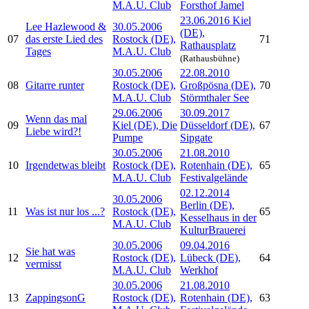
M.A.U. Club
Forsthof Jamel
23.06.2016 Kiel
Lee Hazlewood &
30.05.2006
(DE),
07
das erste Lied des
Rostock (DE),
71
Rathausplatz
Tages
M.A.U. Club
(Rathausbühne)
30.05.2006
22.08.2010
08
Gitarre runter
Rostock (DE),
Großpösna (DE),
70
M.A.U. Club
Störmthaler See
29.06.2006
30.09.2017
Wenn das mal
09
Kiel (DE), Die
Düsseldorf (DE),
67
Liebe wird?!
Pumpe
Sipgate
30.05.2006
21.08.2010
10
Irgendetwas bleibt
Rostock (DE),
Rotenhain (DE),
65
M.A.U. Club
Festivalgelände
02.12.2014
30.05.2006
Berlin (DE),
11
Was ist nur los ...?
Rostock (DE),
65
Kesselhaus in der
M.A.U. Club
KulturBrauerei
30.05.2006
09.04.2016
Sie hat was
12
Rostock (DE),
Lübeck (DE),
64
vermisst
M.A.U. Club
Werkhof
30.05.2006
21.08.2010
13
ZappingsonG
Rostock (DE),
Rotenhain (DE),
63