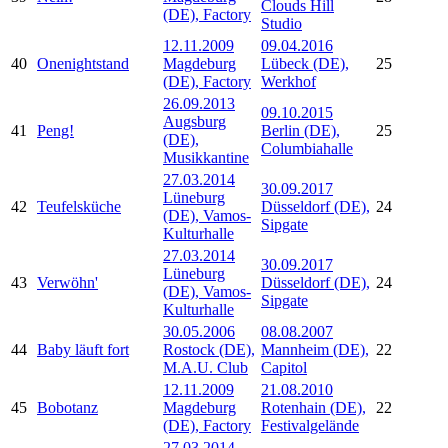
Clouds Hill
(DE), Factory
Studio
12.11.2009
09.04.2016
40
Onenightstand
Magdeburg
Lübeck (DE),
25
(DE), Factory
Werkhof
26.09.2013
09.10.2015
Augsburg
41
Peng!
Berlin (DE),
25
(DE),
Columbiahalle
Musikkantine
27.03.2014
30.09.2017
Lüneburg
42
Teufelsküche
Düsseldorf (DE),
24
(DE), Vamos-
Sipgate
Kulturhalle
27.03.2014
30.09.2017
Lüneburg
43
Verwöhn'
Düsseldorf (DE),
24
(DE), Vamos-
Sipgate
Kulturhalle
30.05.2006
08.08.2007
44
Baby läuft fort
Rostock (DE),
Mannheim (DE),
22
M.A.U. Club
Capitol
12.11.2009
21.08.2010
45
Bobotanz
Magdeburg
Rotenhain (DE),
22
(DE), Factory
Festivalgelände
27.03.2014