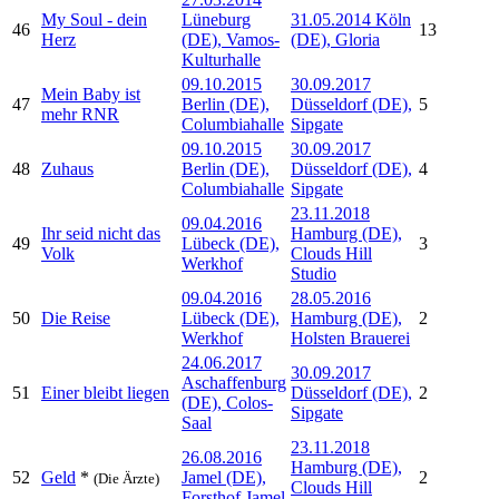
My Soul - dein
Lüneburg
31.05.2014 Köln
46
13
Herz
(DE), Vamos-
(DE), Gloria
Kulturhalle
09.10.2015
30.09.2017
Mein Baby ist
47
Berlin (DE),
Düsseldorf (DE),
5
mehr RNR
Columbiahalle
Sipgate
09.10.2015
30.09.2017
48
Zuhaus
Berlin (DE),
Düsseldorf (DE),
4
Columbiahalle
Sipgate
23.11.2018
09.04.2016
Ihr seid nicht das
Hamburg (DE),
49
Lübeck (DE),
3
Volk
Clouds Hill
Werkhof
Studio
09.04.2016
28.05.2016
50
Die Reise
Lübeck (DE),
Hamburg (DE),
2
Werkhof
Holsten Brauerei
24.06.2017
30.09.2017
Aschaffenburg
51
Einer bleibt liegen
Düsseldorf (DE),
2
(DE), Colos-
Sipgate
Saal
23.11.2018
26.08.2016
Hamburg (DE),
52
Geld
*
Jamel (DE),
2
(Die Ärzte)
Clouds Hill
Forsthof Jamel