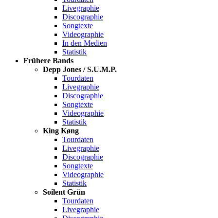
Livegraphie
Discographie
Songtexte
Videographie
In den Medien
Statistik
Frühere Bands
Depp Jones / S.U.M.P.
Tourdaten
Livegraphie
Discographie
Songtexte
Videographie
Statistik
King Køng
Tourdaten
Livegraphie
Discographie
Songtexte
Videographie
Statistik
Soilent Grün
Tourdaten
Livegraphie