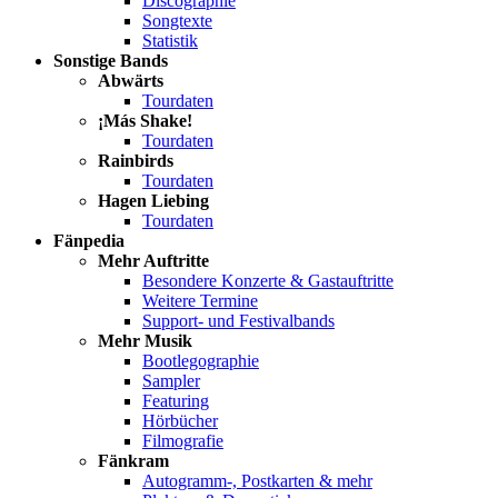
Discographie
Songtexte
Statistik
Sonstige Bands
Abwärts
Tourdaten
¡Más Shake!
Tourdaten
Rainbirds
Tourdaten
Hagen Liebing
Tourdaten
Fänpedia
Mehr Auftritte
Besondere Konzerte & Gastauftritte
Weitere Termine
Support- und Festivalbands
Mehr Musik
Bootlegographie
Sampler
Featuring
Hörbücher
Filmografie
Fänkram
Autogramm-, Postkarten & mehr