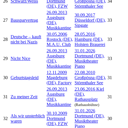
26
Schwarz/Weiss
Dortmund
Großpösna (DE),
34
(DE), FZW
Störmthaler See
26.09.2013
30.09.2017
Augsburg
27
Bausparvertrag
Düsseldorf (DE),
33
(DE),
Sipgate
Musikkantine
30.05.2006
28.05.2016
Deutsche – kauft
28
Rostock (DE),
Hamburg (DE),
33
nicht bei Nazis
M.A.U. Club
Holsten Brauerei
26.09.2013
31.01.2026
Augsburg
Dortmund (DE),
29
Nicht Nice
33
(DE),
Musiktheater
Musikkantine
Piano
12.11.2009
22.08.2010
30
Geburtstagsleid
Magdeburg
Großpösna (DE),
31
(DE), Factory
Störmthaler See
26.09.2013
23.06.2016 Kiel
Augsburg
(DE),
31
Zu meiner Zeit
31
(DE),
Rathausplatz
Musikkantine
(Rathausbühne)
31.01.2026
30.10.2009
Als wir unsterblich
Dortmund (DE),
32
Dortmund
30
waren
Musiktheater
(DE), FZW
Piano