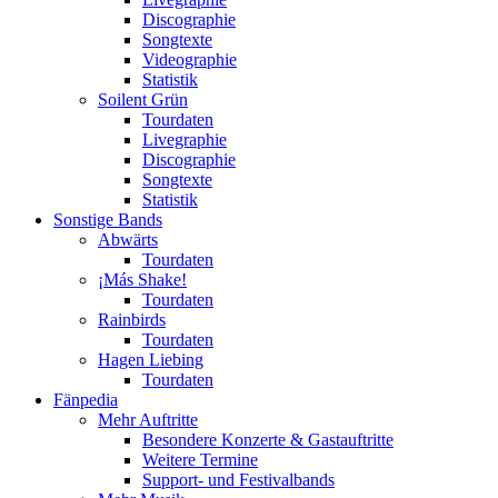
Discographie
Songtexte
Videographie
Statistik
Soilent Grün
Tourdaten
Livegraphie
Discographie
Songtexte
Statistik
Sonstige Bands
Abwärts
Tourdaten
¡Más Shake!
Tourdaten
Rainbirds
Tourdaten
Hagen Liebing
Tourdaten
Fänpedia
Mehr Auftritte
Besondere Konzerte & Gastauftritte
Weitere Termine
Support- und Festivalbands