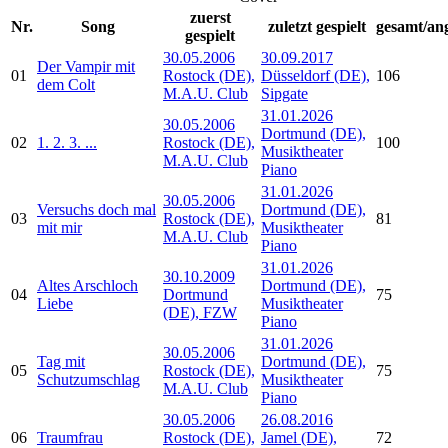
zuerst
Nr.
Song
zuletzt gespielt
gesamt/ang
gespielt
30.05.2006
30.09.2017
Der Vampir mit
01
Rostock (DE),
Düsseldorf (DE),
106
dem Colt
M.A.U. Club
Sipgate
31.01.2026
30.05.2006
Dortmund (DE),
02
1. 2. 3. ...
Rostock (DE),
100
Musiktheater
M.A.U. Club
Piano
31.01.2026
30.05.2006
Versuchs doch mal
Dortmund (DE),
03
Rostock (DE),
81
mit mir
Musiktheater
M.A.U. Club
Piano
31.01.2026
30.10.2009
Altes Arschloch
Dortmund (DE),
04
Dortmund
75
Liebe
Musiktheater
(DE), FZW
Piano
31.01.2026
30.05.2006
Tag mit
Dortmund (DE),
05
Rostock (DE),
75
Schutzumschlag
Musiktheater
M.A.U. Club
Piano
30.05.2006
26.08.2016
06
Traumfrau
Rostock (DE),
Jamel (DE),
72