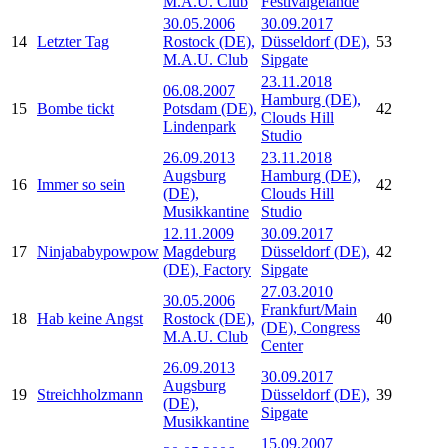
M.A.U. Club
Festivalgelände
30.05.2006
30.09.2017
14
Letzter Tag
Rostock (DE),
Düsseldorf (DE),
53
M.A.U. Club
Sipgate
23.11.2018
06.08.2007
Hamburg (DE),
15
Bombe tickt
Potsdam (DE),
42
Clouds Hill
Lindenpark
Studio
26.09.2013
23.11.2018
Augsburg
Hamburg (DE),
16
Immer so sein
42
(DE),
Clouds Hill
Musikkantine
Studio
12.11.2009
30.09.2017
17
Ninjababypowpow
Magdeburg
Düsseldorf (DE),
42
(DE), Factory
Sipgate
27.03.2010
30.05.2006
Frankfurt/Main
18
Hab keine Angst
Rostock (DE),
40
(DE), Congress
M.A.U. Club
Center
26.09.2013
30.09.2017
Augsburg
19
Streichholzmann
Düsseldorf (DE),
39
(DE),
Sipgate
Musikkantine
15.09.2007