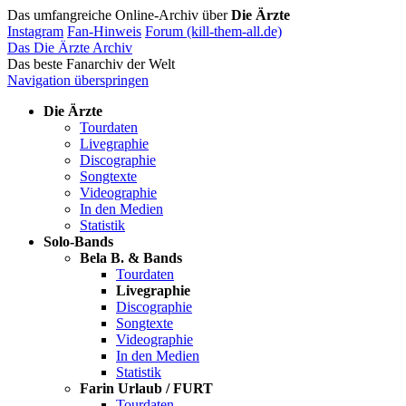
Das umfangreiche Online-Archiv über
Die Ärzte
Instagram
Fan-Hinweis
Forum (kill-them-all.de)
Das Die Ärzte Archiv
Das beste Fanarchiv der Welt
Navigation überspringen
Die Ärzte
Tourdaten
Livegraphie
Discographie
Songtexte
Videographie
In den Medien
Statistik
Solo-Bands
Bela B. & Bands
Tourdaten
Livegraphie
Discographie
Songtexte
Videographie
In den Medien
Statistik
Farin Urlaub / FURT
Tourdaten