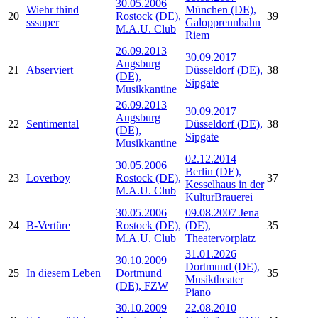
30.05.2006
Wiehr thind
München (DE),
20
Rostock (DE),
39
sssuper
Galopprennbahn
M.A.U. Club
Riem
26.09.2013
30.09.2017
Augsburg
21
Abserviert
Düsseldorf (DE),
38
(DE),
Sipgate
Musikkantine
26.09.2013
30.09.2017
Augsburg
22
Sentimental
Düsseldorf (DE),
38
(DE),
Sipgate
Musikkantine
02.12.2014
30.05.2006
Berlin (DE),
23
Loverboy
Rostock (DE),
37
Kesselhaus in der
M.A.U. Club
KulturBrauerei
30.05.2006
09.08.2007 Jena
24
B-Vertüre
Rostock (DE),
(DE),
35
M.A.U. Club
Theatervorplatz
31.01.2026
30.10.2009
Dortmund (DE),
25
In diesem Leben
Dortmund
35
Musiktheater
(DE), FZW
Piano
30.10.2009
22.08.2010