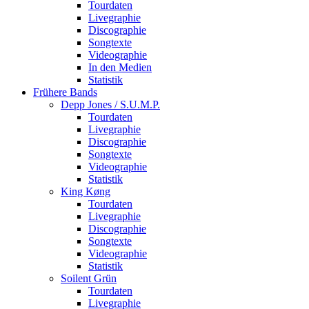
Tourdaten
Livegraphie
Discographie
Songtexte
Videographie
In den Medien
Statistik
Frühere Bands
Depp Jones / S.U.M.P.
Tourdaten
Livegraphie
Discographie
Songtexte
Videographie
Statistik
King Køng
Tourdaten
Livegraphie
Discographie
Songtexte
Videographie
Statistik
Soilent Grün
Tourdaten
Livegraphie