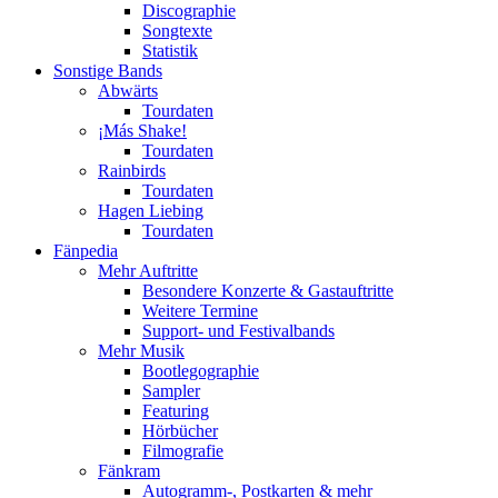
Discographie
Songtexte
Statistik
Sonstige Bands
Abwärts
Tourdaten
¡Más Shake!
Tourdaten
Rainbirds
Tourdaten
Hagen Liebing
Tourdaten
Fänpedia
Mehr Auftritte
Besondere Konzerte & Gastauftritte
Weitere Termine
Support- und Festivalbands
Mehr Musik
Bootlegographie
Sampler
Featuring
Hörbücher
Filmografie
Fänkram
Autogramm-, Postkarten & mehr