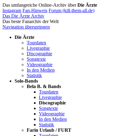
Das umfangreiche Online-Archiv über
Die Ärzte
Instagram
Fan-Hinweis
Forum (kill-them-all.de)
Das Die Ärzte Archiv
Das beste Fanarchiv der Welt
Navigation überspringen
Die Ärzte
Tourdaten
Livegraphie
Discographie
Songtexte
Videographie
In den Medien
Statistik
Solo-Bands
Bela B. & Bands
Tourdaten
Livegraphie
Discographie
Songtexte
Videographie
In den Medien
Statistik
Farin Urlaub / FURT
Tourdaten