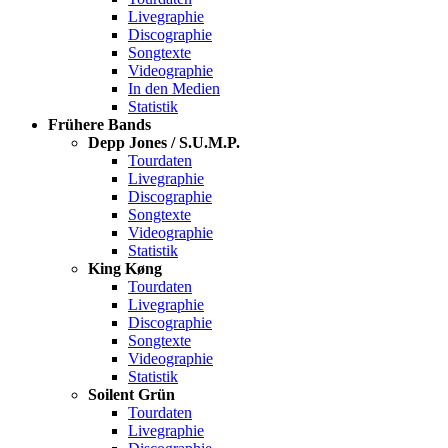
Livegraphie
Discographie
Songtexte
Videographie
In den Medien
Statistik
Frühere Bands
Depp Jones / S.U.M.P.
Tourdaten
Livegraphie
Discographie
Songtexte
Videographie
Statistik
King Køng
Tourdaten
Livegraphie
Discographie
Songtexte
Videographie
Statistik
Soilent Grün
Tourdaten
Livegraphie