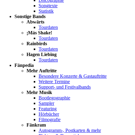
Discographie
Songtexte
Statistik
Sonstige Bands
Abwärts
Tourdaten
¡Más Shake!
Tourdaten
Rainbirds
Tourdaten
Hagen Liebing
Tourdaten
Fänpedia
Mehr Auftritte
Besondere Konzerte & Gastauftritte
Weitere Termine
Support- und Festivalbands
Mehr Musik
Bootlegographie
Sampler
Featuring
Hörbücher
Filmografie
Fänkram
Autogramm-, Postkarten & mehr