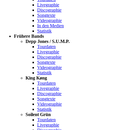
Livegraphie
Discographie
Songtexte
Videographie
In den Medien
Statistik
Frühere Bands
Depp Jones / S.U.M.P.
Tourdaten
Livegraphie
Discographie
Songtexte
Videographie
Statistik
King Køng
Tourdaten
Livegraphie
Discographie
Songtexte
Videographie
Statistik
Soilent Grün
Tourdaten
Livegraphie