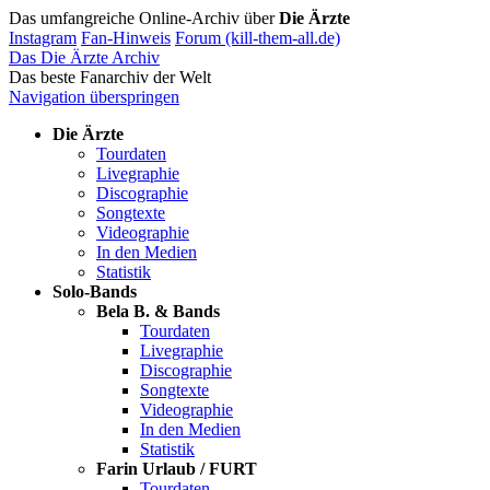
Das umfangreiche Online-Archiv über
Die Ärzte
Instagram
Fan-Hinweis
Forum (kill-them-all.de)
Das Die Ärzte Archiv
Das beste Fanarchiv der Welt
Navigation überspringen
Die Ärzte
Tourdaten
Livegraphie
Discographie
Songtexte
Videographie
In den Medien
Statistik
Solo-Bands
Bela B. & Bands
Tourdaten
Livegraphie
Discographie
Songtexte
Videographie
In den Medien
Statistik
Farin Urlaub / FURT
Tourdaten