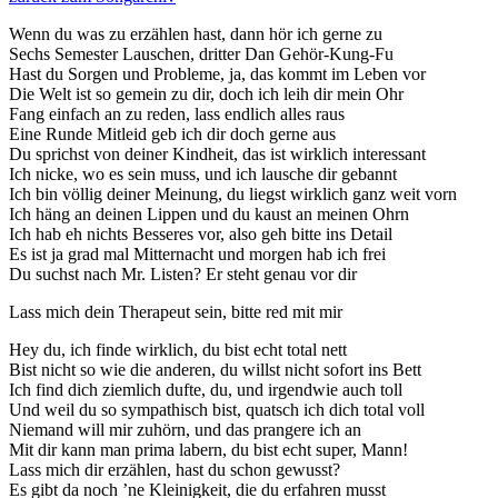
Wenn du was zu erzählen hast, dann hör ich gerne zu
Sechs Semester Lauschen, dritter Dan Gehör-Kung-Fu
Hast du Sorgen und Probleme, ja, das kommt im Leben vor
Die Welt ist so gemein zu dir, doch ich leih dir mein Ohr
Fang einfach an zu reden, lass endlich alles raus
Eine Runde Mitleid geb ich dir doch gerne aus
Du sprichst von deiner Kindheit, das ist wirklich interessant
Ich nicke, wo es sein muss, und ich lausche dir gebannt
Ich bin völlig deiner Meinung, du liegst wirklich ganz weit vorn
Ich häng an deinen Lippen und du kaust an meinen Ohrn
Ich hab eh nichts Besseres vor, also geh bitte ins Detail
Es ist ja grad mal Mitternacht und morgen hab ich frei
Du suchst nach Mr. Listen? Er steht genau vor dir
Lass mich dein Therapeut sein, bitte red mit mir
Hey du, ich finde wirklich, du bist echt total nett
Bist nicht so wie die anderen, du willst nicht sofort ins Bett
Ich find dich ziemlich dufte, du, und irgendwie auch toll
Und weil du so sympathisch bist, quatsch ich dich total voll
Niemand will mir zuhörn, und das prangere ich an
Mit dir kann man prima labern, du bist echt super, Mann!
Lass mich dir erzählen, hast du schon gewusst?
Es gibt da noch ’ne Kleinigkeit, die du erfahren musst