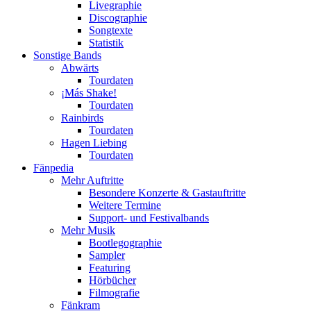
Livegraphie
Discographie
Songtexte
Statistik
Sonstige Bands
Abwärts
Tourdaten
¡Más Shake!
Tourdaten
Rainbirds
Tourdaten
Hagen Liebing
Tourdaten
Fänpedia
Mehr Auftritte
Besondere Konzerte & Gastauftritte
Weitere Termine
Support- und Festivalbands
Mehr Musik
Bootlegographie
Sampler
Featuring
Hörbücher
Filmografie
Fänkram