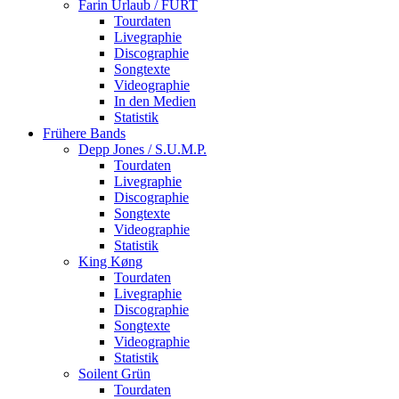
Farin Urlaub / FURT
Tourdaten
Livegraphie
Discographie
Songtexte
Videographie
In den Medien
Statistik
Frühere Bands
Depp Jones / S.U.M.P.
Tourdaten
Livegraphie
Discographie
Songtexte
Videographie
Statistik
King Køng
Tourdaten
Livegraphie
Discographie
Songtexte
Videographie
Statistik
Soilent Grün
Tourdaten