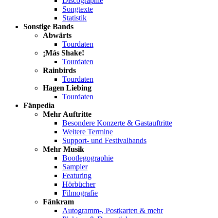
Discographie
Songtexte
Statistik
Sonstige Bands
Abwärts
Tourdaten
¡Más Shake!
Tourdaten
Rainbirds
Tourdaten
Hagen Liebing
Tourdaten
Fänpedia
Mehr Auftritte
Besondere Konzerte & Gastauftritte
Weitere Termine
Support- und Festivalbands
Mehr Musik
Bootlegographie
Sampler
Featuring
Hörbücher
Filmografie
Fänkram
Autogramm-, Postkarten & mehr