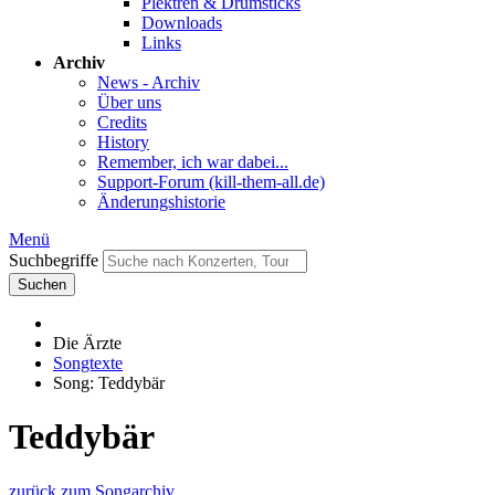
Plektren & Drumsticks
Downloads
Links
Archiv
News - Archiv
Über uns
Credits
History
Remember, ich war dabei...
Support-Forum (kill-them-all.de)
Änderungshistorie
Menü
Suchbegriffe
Suchen
Die Ärzte
Songtexte
Song: Teddybär
Teddybär
zurück zum Songarchiv