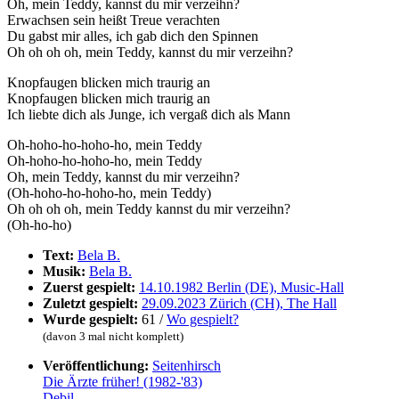
Oh, mein Teddy, kannst du mir verzeihn?
Erwachsen sein heißt Treue verachten
Du gabst mir alles, ich gab dich den Spinnen
Oh oh oh oh, mein Teddy, kannst du mir verzeihn?
Knopfaugen blicken mich traurig an
Knopfaugen blicken mich traurig an
Ich liebte dich als Junge, ich vergaß dich als Mann
Oh-hoho-ho-hoho-ho, mein Teddy
Oh-hoho-ho-hoho-ho, mein Teddy
Oh, mein Teddy, kannst du mir verzeihn?
(Oh-hoho-ho-hoho-ho, mein Teddy)
Oh oh oh oh, mein Teddy kannst du mir verzeihn?
(Oh-ho-ho)
Text:
Bela B.
Musik:
Bela B.
Zuerst gespielt:
14.10.1982 Berlin (DE), Music-Hall
Zuletzt gespielt:
29.09.2023 Zürich (CH), The Hall
Wurde gespielt:
61 /
Wo gespielt?
(davon 3 mal nicht komplett)
Veröffentlichung:
Seitenhirsch
Die Ärzte früher! (1982-'83)
Debil