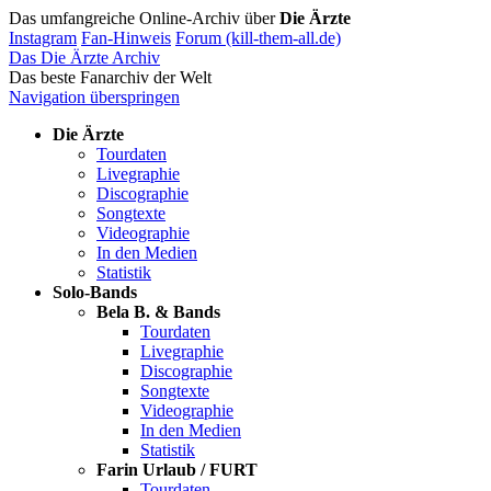
Das umfangreiche Online-Archiv über
Die Ärzte
Instagram
Fan-Hinweis
Forum (kill-them-all.de)
Das Die Ärzte Archiv
Das beste Fanarchiv der Welt
Navigation überspringen
Die Ärzte
Tourdaten
Livegraphie
Discographie
Songtexte
Videographie
In den Medien
Statistik
Solo-Bands
Bela B. & Bands
Tourdaten
Livegraphie
Discographie
Songtexte
Videographie
In den Medien
Statistik
Farin Urlaub / FURT
Tourdaten