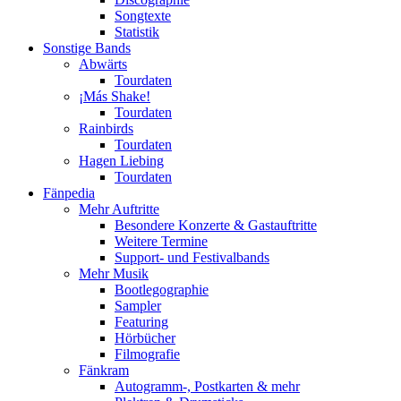
Songtexte
Statistik
Sonstige Bands
Abwärts
Tourdaten
¡Más Shake!
Tourdaten
Rainbirds
Tourdaten
Hagen Liebing
Tourdaten
Fänpedia
Mehr Auftritte
Besondere Konzerte & Gastauftritte
Weitere Termine
Support- und Festivalbands
Mehr Musik
Bootlegographie
Sampler
Featuring
Hörbücher
Filmografie
Fänkram
Autogramm-, Postkarten & mehr