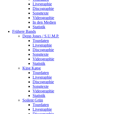
Livegraphie
Discographie
Songtexte
Videographie
In den Medien
Statistik
Frühere Bands
Depp Jones / S.U.M.P.
Tourdaten
Livegraphie
Discographie
Songtexte
Videographie
Statistik
King Køng
Tourdaten
Livegraphie
Discographie
Songtexte
Videographie
Statistik
Soilent Grün
Tourdaten
Livegraphie
Discographie