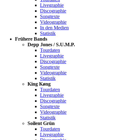
Livegraphie
Discographie
Songtexte
Videographie
In den Medien
Statistik
Frühere Bands
Depp Jones / S.U.M.P.
Tourdaten
Livegraphie
Discographie
Songtexte
Videographie
Statistik
King Køng
Tourdaten
Livegraphie
Discographie
Songtexte
Videographie
Statistik
Soilent Grün
Tourdaten
Livegraphie