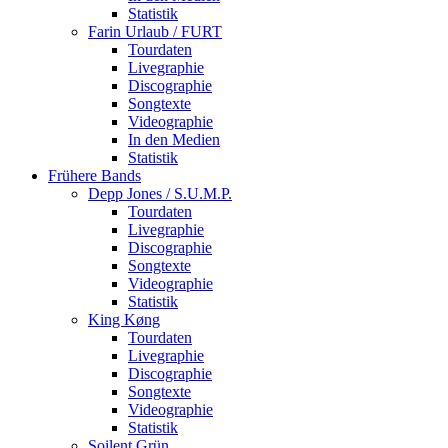
Statistik
Farin Urlaub / FURT
Tourdaten
Livegraphie
Discographie
Songtexte
Videographie
In den Medien
Statistik
Frühere Bands
Depp Jones / S.U.M.P.
Tourdaten
Livegraphie
Discographie
Songtexte
Videographie
Statistik
King Køng
Tourdaten
Livegraphie
Discographie
Songtexte
Videographie
Statistik
Soilent Grün