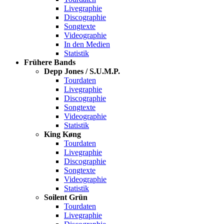
Livegraphie
Discographie
Songtexte
Videographie
In den Medien
Statistik
Frühere Bands
Depp Jones / S.U.M.P.
Tourdaten
Livegraphie
Discographie
Songtexte
Videographie
Statistik
King Køng
Tourdaten
Livegraphie
Discographie
Songtexte
Videographie
Statistik
Soilent Grün
Tourdaten
Livegraphie