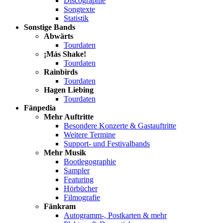
Discographie
Songtexte
Statistik
Sonstige Bands
Abwärts
Tourdaten
¡Más Shake!
Tourdaten
Rainbirds
Tourdaten
Hagen Liebing
Tourdaten
Fänpedia
Mehr Auftritte
Besondere Konzerte & Gastauftritte
Weitere Termine
Support- und Festivalbands
Mehr Musik
Bootlegographie
Sampler
Featuring
Hörbücher
Filmografie
Fänkram
Autogramm-, Postkarten & mehr