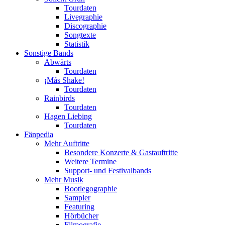
Tourdaten
Livegraphie
Discographie
Songtexte
Statistik
Sonstige Bands
Abwärts
Tourdaten
¡Más Shake!
Tourdaten
Rainbirds
Tourdaten
Hagen Liebing
Tourdaten
Fänpedia
Mehr Auftritte
Besondere Konzerte & Gastauftritte
Weitere Termine
Support- und Festivalbands
Mehr Musik
Bootlegographie
Sampler
Featuring
Hörbücher
Filmografie