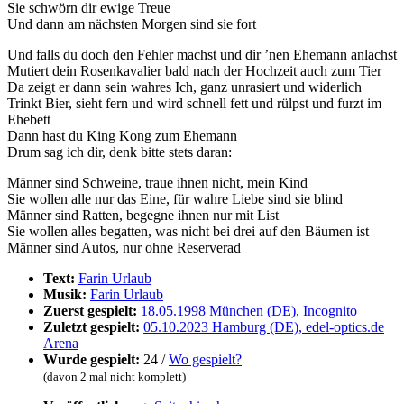
Sie schwörn dir ewige Treue
Und dann am nächsten Morgen sind sie fort
Und falls du doch den Fehler machst und dir ’nen Ehemann anlachst
Mutiert dein Rosenkavalier bald nach der Hochzeit auch zum Tier
Da zeigt er dann sein wahres Ich, ganz unrasiert und widerlich
Trinkt Bier, sieht fern und wird schnell fett und rülpst und furzt im
Ehebett
Dann hast du King Kong zum Ehemann
Drum sag ich dir, denk bitte stets daran:
Männer sind Schweine, traue ihnen nicht, mein Kind
Sie wollen alle nur das Eine, für wahre Liebe sind sie blind
Männer sind Ratten, begegne ihnen nur mit List
Sie wollen alles begatten, was nicht bei drei auf den Bäumen ist
Männer sind Autos, nur ohne Reserverad
Text:
Farin Urlaub
Musik:
Farin Urlaub
Zuerst gespielt:
18.05.1998 München (DE), Incognito
Zuletzt gespielt:
05.10.2023 Hamburg (DE), edel-optics.de
Arena
Wurde gespielt:
24 /
Wo gespielt?
(davon 2 mal nicht komplett)