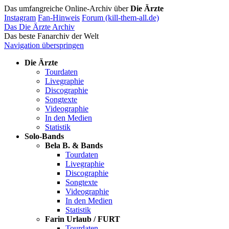
Das umfangreiche Online-Archiv über
Die Ärzte
Instagram
Fan-Hinweis
Forum (kill-them-all.de)
Das Die Ärzte Archiv
Das beste Fanarchiv der Welt
Navigation überspringen
Die Ärzte
Tourdaten
Livegraphie
Discographie
Songtexte
Videographie
In den Medien
Statistik
Solo-Bands
Bela B. & Bands
Tourdaten
Livegraphie
Discographie
Songtexte
Videographie
In den Medien
Statistik
Farin Urlaub / FURT
Tourdaten