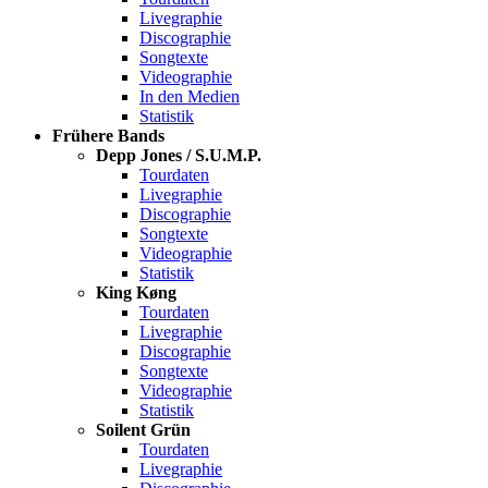
Livegraphie
Discographie
Songtexte
Videographie
In den Medien
Statistik
Frühere Bands
Depp Jones / S.U.M.P.
Tourdaten
Livegraphie
Discographie
Songtexte
Videographie
Statistik
King Køng
Tourdaten
Livegraphie
Discographie
Songtexte
Videographie
Statistik
Soilent Grün
Tourdaten
Livegraphie