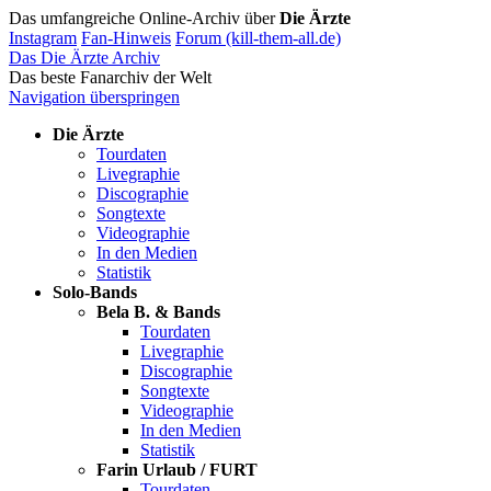
Das umfangreiche Online-Archiv über
Die Ärzte
Instagram
Fan-Hinweis
Forum (kill-them-all.de)
Das Die Ärzte Archiv
Das beste Fanarchiv der Welt
Navigation überspringen
Die Ärzte
Tourdaten
Livegraphie
Discographie
Songtexte
Videographie
In den Medien
Statistik
Solo-Bands
Bela B. & Bands
Tourdaten
Livegraphie
Discographie
Songtexte
Videographie
In den Medien
Statistik
Farin Urlaub / FURT
Tourdaten