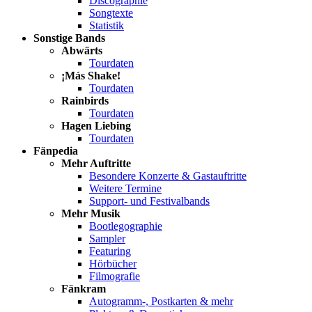
Discographie
Songtexte
Statistik
Sonstige Bands
Abwärts
Tourdaten
¡Más Shake!
Tourdaten
Rainbirds
Tourdaten
Hagen Liebing
Tourdaten
Fänpedia
Mehr Auftritte
Besondere Konzerte & Gastauftritte
Weitere Termine
Support- und Festivalbands
Mehr Musik
Bootlegographie
Sampler
Featuring
Hörbücher
Filmografie
Fänkram
Autogramm-, Postkarten & mehr