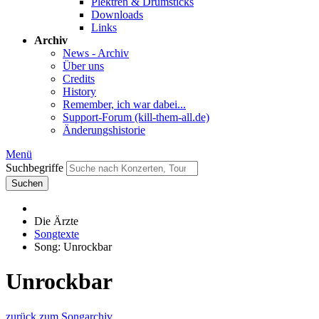
Plektren & Drumsticks
Downloads
Links
Archiv
News - Archiv
Über uns
Credits
History
Remember, ich war dabei...
Support-Forum (kill-them-all.de)
Änderungshistorie
Menü
Suchbegriffe
Suchen
Die Ärzte
Songtexte
Song: Unrockbar
Unrockbar
zurück zum Songarchiv