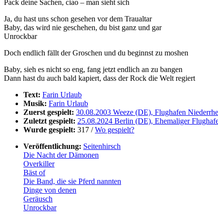
Pack deine Sachen, ciao – man sieht sich
Ja, du hast uns schon gesehen vor dem Traualtar
Baby, das wird nie geschehen, du bist ganz und gar
Unrockbar
Doch endlich fällt der Groschen und du beginnst zu moshen
Baby, sieh es nicht so eng, fang jetzt endlich an zu bangen
Dann hast du auch bald kapiert, dass der Rock die Welt regiert
Text:
Farin Urlaub
Musik:
Farin Urlaub
Zuerst gespielt:
30.08.2003 Weeze (DE), Flughafen Niederrhe
Zuletzt gespielt:
25.08.2024 Berlin (DE), Ehemaliger Flughaf
Wurde gespielt:
317 /
Wo gespielt?
Veröffentlichung:
Seitenhirsch
Die Nacht der Dämonen
Overkiller
Bäst of
Die Band, die sie Pferd nannten
Dinge von denen
Geräusch
Unrockbar