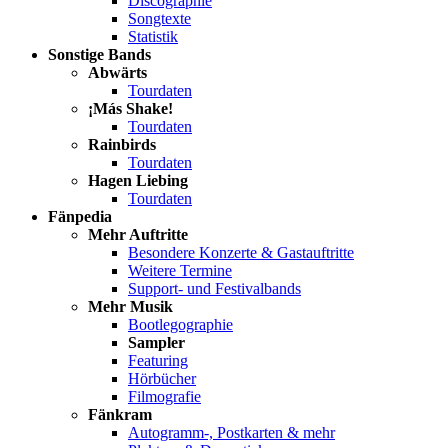
Discographie
Songtexte
Statistik
Sonstige Bands
Abwärts
Tourdaten
¡Más Shake!
Tourdaten
Rainbirds
Tourdaten
Hagen Liebing
Tourdaten
Fänpedia
Mehr Auftritte
Besondere Konzerte & Gastauftritte
Weitere Termine
Support- und Festivalbands
Mehr Musik
Bootlegographie
Sampler
Featuring
Hörbücher
Filmografie
Fänkram
Autogramm-, Postkarten & mehr