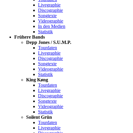
Livegraphie
Discographie
Songtexte
Videographie
In den Medien
Statistik
Frühere Bands
Depp Jones / S.U.M.P.
Tourdaten
Livegraphie
Discographie
Songtexte
Videographie
Statistik
King Køng
Tourdaten
Livegraphie
Discographie
Songtexte
Videographie
Statistik
Soilent Grün
Tourdaten
Livegraphie