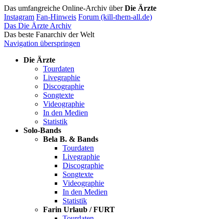
Das umfangreiche Online-Archiv über
Die Ärzte
Instagram
Fan-Hinweis
Forum (kill-them-all.de)
Das Die Ärzte Archiv
Das beste Fanarchiv der Welt
Navigation überspringen
Die Ärzte
Tourdaten
Livegraphie
Discographie
Songtexte
Videographie
In den Medien
Statistik
Solo-Bands
Bela B. & Bands
Tourdaten
Livegraphie
Discographie
Songtexte
Videographie
In den Medien
Statistik
Farin Urlaub / FURT
Tourdaten