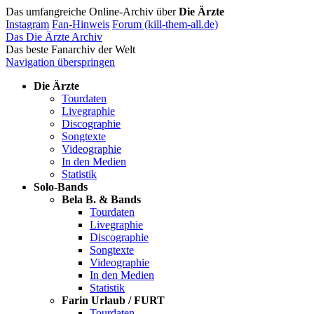
Das umfangreiche Online-Archiv über
Die Ärzte
Instagram
Fan-Hinweis
Forum (kill-them-all.de)
Das Die Ärzte Archiv
Das beste Fanarchiv der Welt
Navigation überspringen
Die Ärzte
Tourdaten
Livegraphie
Discographie
Songtexte
Videographie
In den Medien
Statistik
Solo-Bands
Bela B. & Bands
Tourdaten
Livegraphie
Discographie
Songtexte
Videographie
In den Medien
Statistik
Farin Urlaub / FURT
Tourdaten