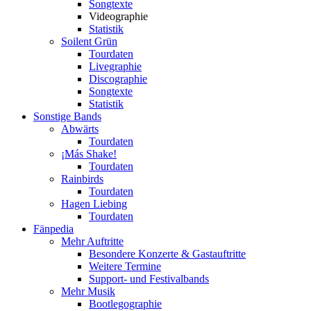
Songtexte
Videographie
Statistik
Soilent Grün
Tourdaten
Livegraphie
Discographie
Songtexte
Statistik
Sonstige Bands
Abwärts
Tourdaten
¡Más Shake!
Tourdaten
Rainbirds
Tourdaten
Hagen Liebing
Tourdaten
Fänpedia
Mehr Auftritte
Besondere Konzerte & Gastauftritte
Weitere Termine
Support- und Festivalbands
Mehr Musik
Bootlegographie