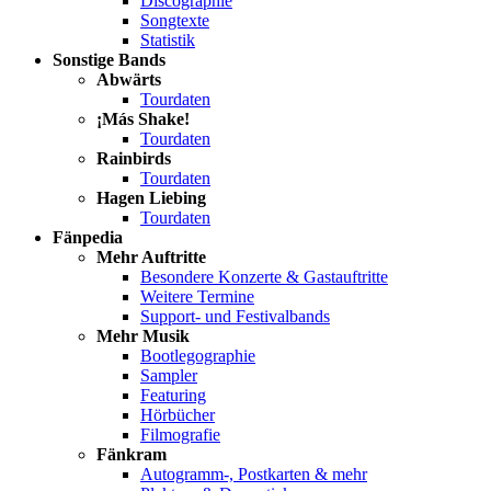
Discographie
Songtexte
Statistik
Sonstige Bands
Abwärts
Tourdaten
¡Más Shake!
Tourdaten
Rainbirds
Tourdaten
Hagen Liebing
Tourdaten
Fänpedia
Mehr Auftritte
Besondere Konzerte & Gastauftritte
Weitere Termine
Support- und Festivalbands
Mehr Musik
Bootlegographie
Sampler
Featuring
Hörbücher
Filmografie
Fänkram
Autogramm-, Postkarten & mehr