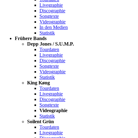
Livegraphie
Discographie
Songtexte
Videographie
In den Medien
Statistik
Frühere Bands
Depp Jones / S.U.M.P.
Tourdaten
Livegraphie
Discographie
Songtexte
Videographie
Statistik
King Køng
Tourdaten
Livegraphie
Discographie
Songtexte
Videographie
Statistik
Soilent Grün
Tourdaten
Livegraphie