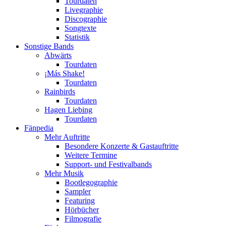
Tourdaten
Livegraphie
Discographie
Songtexte
Statistik
Sonstige Bands
Abwärts
Tourdaten
¡Más Shake!
Tourdaten
Rainbirds
Tourdaten
Hagen Liebing
Tourdaten
Fänpedia
Mehr Auftritte
Besondere Konzerte & Gastauftritte
Weitere Termine
Support- und Festivalbands
Mehr Musik
Bootlegographie
Sampler
Featuring
Hörbücher
Filmografie