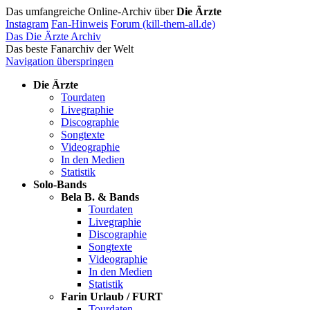
Das umfangreiche Online-Archiv über
Die Ärzte
Instagram
Fan-Hinweis
Forum (kill-them-all.de)
Das Die Ärzte Archiv
Das beste Fanarchiv der Welt
Navigation überspringen
Die Ärzte
Tourdaten
Livegraphie
Discographie
Songtexte
Videographie
In den Medien
Statistik
Solo-Bands
Bela B. & Bands
Tourdaten
Livegraphie
Discographie
Songtexte
Videographie
In den Medien
Statistik
Farin Urlaub / FURT
Tourdaten