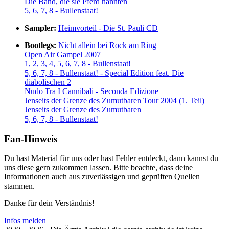
Die Band, die sie Pferd nannten
5, 6, 7, 8 - Bullenstaat!
Sampler:
Heimvorteil - Die St. Pauli CD
Bootlegs:
Nicht allein bei Rock am Ring
Open Air Gampel 2007
1, 2, 3, 4, 5, 6, 7, 8 - Bullenstaat!
5, 6, 7, 8 - Bullenstaat! - Special Edition feat. Die
diabolischen 2
Nudo Tra I Cannibali - Seconda Edizione
Jenseits der Grenze des Zumutbaren Tour 2004 (1. Teil)
Jenseits der Grenze des Zumutbaren
5, 6, 7, 8 - Bullenstaat!
Fan-Hinweis
Du hast Material für uns oder hast Fehler entdeckt, dann kannst du
uns diese gern zukommen lassen. Bitte beachte, dass deine
Informationen auch aus zuverlässigen und geprüften Quellen
stammen.
Danke für dein Verständnis!
Infos melden