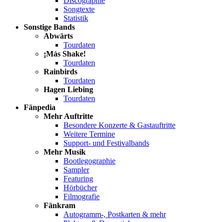
Discographie
Songtexte
Statistik
Sonstige Bands
Abwärts
Tourdaten
¡Más Shake!
Tourdaten
Rainbirds
Tourdaten
Hagen Liebing
Tourdaten
Fänpedia
Mehr Auftritte
Besondere Konzerte & Gastauftritte
Weitere Termine
Support- und Festivalbands
Mehr Musik
Bootlegographie
Sampler
Featuring
Hörbücher
Filmografie
Fänkram
Autogramm-, Postkarten & mehr