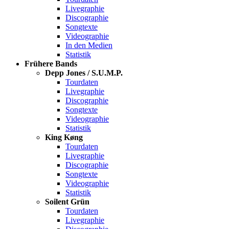
Livegraphie
Discographie
Songtexte
Videographie
In den Medien
Statistik
Frühere Bands
Depp Jones / S.U.M.P.
Tourdaten
Livegraphie
Discographie
Songtexte
Videographie
Statistik
King Køng
Tourdaten
Livegraphie
Discographie
Songtexte
Videographie
Statistik
Soilent Grün
Tourdaten
Livegraphie