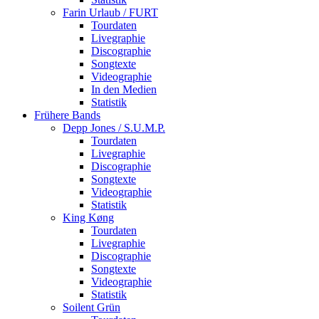
Farin Urlaub / FURT
Tourdaten
Livegraphie
Discographie
Songtexte
Videographie
In den Medien
Statistik
Frühere Bands
Depp Jones / S.U.M.P.
Tourdaten
Livegraphie
Discographie
Songtexte
Videographie
Statistik
King Køng
Tourdaten
Livegraphie
Discographie
Songtexte
Videographie
Statistik
Soilent Grün