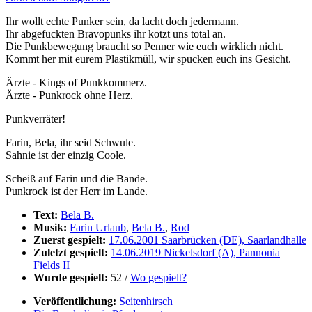
Ihr wollt echte Punker sein, da lacht doch jedermann.
Ihr abgefuckten Bravopunks ihr kotzt uns total an.
Die Punkbewegung braucht so Penner wie euch wirklich nicht.
Kommt her mit eurem Plastikmüll, wir spucken euch ins Gesicht.
Ärzte - Kings of Punkkommerz.
Ärzte - Punkrock ohne Herz.
Punkverräter!
Farin, Bela, ihr seid Schwule.
Sahnie ist der einzig Coole.
Scheiß auf Farin und die Bande.
Punkrock ist der Herr im Lande.
Text:
Bela B.
Musik:
Farin Urlaub
,
Bela B.
,
Rod
Zuerst gespielt:
17.06.2001 Saarbrücken (DE), Saarlandhalle
Zuletzt gespielt:
14.06.2019 Nickelsdorf (A), Pannonia
Fields II
Wurde gespielt:
52 /
Wo gespielt?
Veröffentlichung:
Seitenhirsch