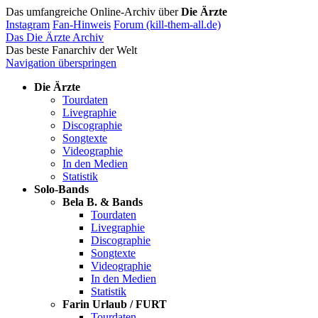
Das umfangreiche Online-Archiv über
Die Ärzte
Instagram
Fan-Hinweis
Forum (kill-them-all.de)
Das Die Ärzte Archiv
Das beste Fanarchiv der Welt
Navigation überspringen
Die Ärzte
Tourdaten
Livegraphie
Discographie
Songtexte
Videographie
In den Medien
Statistik
Solo-Bands
Bela B. & Bands
Tourdaten
Livegraphie
Discographie
Songtexte
Videographie
In den Medien
Statistik
Farin Urlaub / FURT
Tourdaten