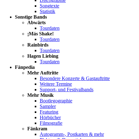
Discographie
Songtexte
Statistik
Sonstige Bands
Abwärts
Tourdaten
¡Más Shake!
Tourdaten
Rainbirds
Tourdaten
Hagen Liebing
Tourdaten
Fänpedia
Mehr Auftritte
Besondere Konzerte & Gastauftritte
Weitere Termine
Support- und Festivalbands
Mehr Musik
Bootlegographie
Sampler
Featuring
Hörbücher
Filmografie
Fänkram
Autogramm-, Postkarten & mehr