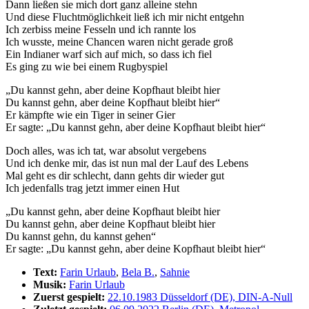
Dann ließen sie mich dort ganz alleine stehn
Und diese Fluchtmöglichkeit ließ ich mir nicht entgehn
Ich zerbiss meine Fesseln und ich rannte los
Ich wusste, meine Chancen waren nicht gerade groß
Ein Indianer warf sich auf mich, so dass ich fiel
Es ging zu wie bei einem Rugbyspiel
„Du kannst gehn, aber deine Kopfhaut bleibt hier
Du kannst gehn, aber deine Kopfhaut bleibt hier“
Er kämpfte wie ein Tiger in seiner Gier
Er sagte: „Du kannst gehn, aber deine Kopfhaut bleibt hier“
Doch alles, was ich tat, war absolut vergebens
Und ich denke mir, das ist nun mal der Lauf des Lebens
Mal geht es dir schlecht, dann gehts dir wieder gut
Ich jedenfalls trag jetzt immer einen Hut
„Du kannst gehn, aber deine Kopfhaut bleibt hier
Du kannst gehn, aber deine Kopfhaut bleibt hier
Du kannst gehn, du kannst gehen“
Er sagte: „Du kannst gehn, aber deine Kopfhaut bleibt hier“
Text:
Farin Urlaub
,
Bela B.
,
Sahnie
Musik:
Farin Urlaub
Zuerst gespielt:
22.10.1983 Düsseldorf (DE), DIN-A-Null