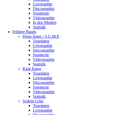
Livegraphie
Discographie
Songtexte
Videographie
In den Medien
Statistik
Frühere Bands
Depp Jones / S.U.M.P.
Tourdaten
Livegraphie
Discographie
Songtexte
Videographie
Statistik
King Køng
Tourdaten
Livegraphie
Discographie
Songtexte
Videographie
Statistik
Soilent Grün
Tourdaten
Livegraphie
Discographie