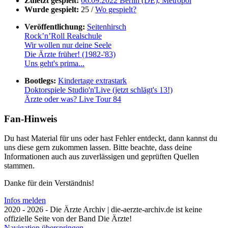
Zuletzt gespielt:
06.09.2022 Berlin (DE), Metropol
Wurde gespielt:
25 /
Wo gespielt?
Veröffentlichung:
Seitenhirsch
Rock’n’Roll Realschule
Wir wollen nur deine Seele
Die Ärzte früher! (1982-'83)
Uns geht's prima...
Bootlegs:
Kindertage extrastark
Doktorspiele Studio'n'Live (jetzt schlägt's 13!)
Ärzte oder was? Live Tour 84
Fan-Hinweis
Du hast Material für uns oder hast Fehler entdeckt, dann kannst du
uns diese gern zukommen lassen. Bitte beachte, dass deine
Informationen auch aus zuverlässigen und geprüften Quellen
stammen.
Danke für dein Verständnis!
Infos melden
2020 - 2026 - Die Ärzte Archiv | die-aerzte-archiv.de ist keine
offizielle Seite von der Band Die Ärzte!
Navigation überspringen