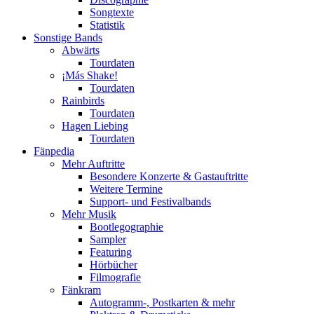
Songtexte
Statistik
Sonstige Bands
Abwärts
Tourdaten
¡Más Shake!
Tourdaten
Rainbirds
Tourdaten
Hagen Liebing
Tourdaten
Fänpedia
Mehr Auftritte
Besondere Konzerte & Gastauftritte
Weitere Termine
Support- und Festivalbands
Mehr Musik
Bootlegographie
Sampler
Featuring
Hörbücher
Filmografie
Fänkram
Autogramm-, Postkarten & mehr