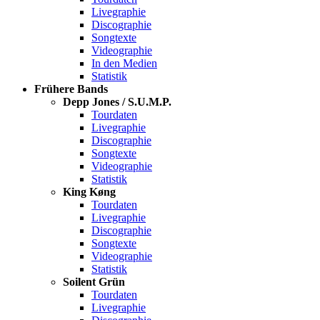
Livegraphie
Discographie
Songtexte
Videographie
In den Medien
Statistik
Frühere Bands
Depp Jones / S.U.M.P.
Tourdaten
Livegraphie
Discographie
Songtexte
Videographie
Statistik
King Køng
Tourdaten
Livegraphie
Discographie
Songtexte
Videographie
Statistik
Soilent Grün
Tourdaten
Livegraphie