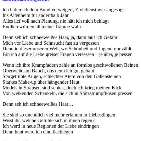
Ich hab mich dem Bund verweigert, Zivildienst war angesagt
Ins Altenheim für anderthalb Jahr
Alles lief voll nach Planung, nie hätt ich mich beklagt
Endlich würden all meine Träume wahr
Denn seh ich schneeweißes Haar, ja, dann lauf ich Gefahr
Mich vor Liebe und Sehnsucht fast zu vergessen
Denn in dieser unseren Welt, wo Schönheit und Jugend nur zählt
Bin ich auf die Liebe greiser Frauen versessen – je älter, je besser
Wenn ich ihre Krampfadern zähle an formlos geschwollenen Beinen
Oberweite am Bauch, das nenn ich gut gebaut
Stargetrübte Augen, schlechter Atem von den Gallensteinen
Starkes Make-up über hängender Haut
Models in Strapsen sind schick, doch ich krieg meinen Kick
Von welkenden Schenkeln, die sich in Stützstrumpfhosen pressen
Denn seh ich schneeweißes Haar…
Sie sind so unendlich viel mehr erfahren in Liebesdingen
Wisst ihr, welche Gefühle sich in ihnen regen?
Ich werd in neue Regionen der Liebe eindringen
Denn heut werd ich eine flachlegen