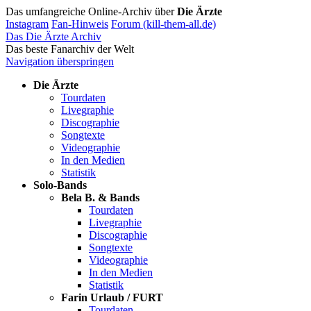
Das umfangreiche Online-Archiv über
Die Ärzte
Instagram
Fan-Hinweis
Forum (kill-them-all.de)
Das Die Ärzte Archiv
Das beste Fanarchiv der Welt
Navigation überspringen
Die Ärzte
Tourdaten
Livegraphie
Discographie
Songtexte
Videographie
In den Medien
Statistik
Solo-Bands
Bela B. & Bands
Tourdaten
Livegraphie
Discographie
Songtexte
Videographie
In den Medien
Statistik
Farin Urlaub / FURT
Tourdaten