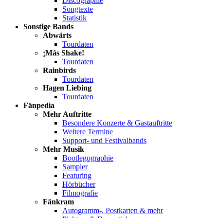
Discographie
Songtexte
Statistik
Sonstige Bands
Abwärts
Tourdaten
¡Más Shake!
Tourdaten
Rainbirds
Tourdaten
Hagen Liebing
Tourdaten
Fänpedia
Mehr Auftritte
Besondere Konzerte & Gastauftritte
Weitere Termine
Support- und Festivalbands
Mehr Musik
Bootlegographie
Sampler
Featuring
Hörbücher
Filmografie
Fänkram
Autogramm-, Postkarten & mehr