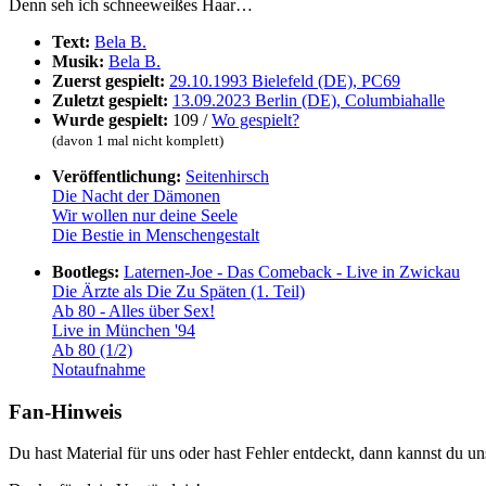
Denn seh ich schneeweißes Haar…
Text:
Bela B.
Musik:
Bela B.
Zuerst gespielt:
29.10.1993 Bielefeld (DE), PC69
Zuletzt gespielt:
13.09.2023 Berlin (DE), Columbiahalle
Wurde gespielt:
109 /
Wo gespielt?
(davon 1 mal nicht komplett)
Veröffentlichung:
Seitenhirsch
Die Nacht der Dämonen
Wir wollen nur deine Seele
Die Bestie in Menschengestalt
Bootlegs:
Laternen-Joe - Das Comeback - Live in Zwickau
Die Ärzte als Die Zu Späten (1. Teil)
Ab 80 - Alles über Sex!
Live in München '94
Ab 80 (1/2)
Notaufnahme
Fan-Hinweis
Du hast Material für uns oder hast Fehler entdeckt, dann kannst du 