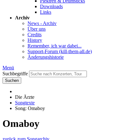
Plektren & Drumsticks
Downloads
Links
Archiv
News - Archiv
Über uns
Credits
History
Remember, ich war dabei...
Support-Forum (kill-them-all.de)
Änderungshistorie
Menü
Suchbegriffe
Suchen
Die Ärzte
Songtexte
Song: Omaboy
Omaboy
zurück zum Songarchiv