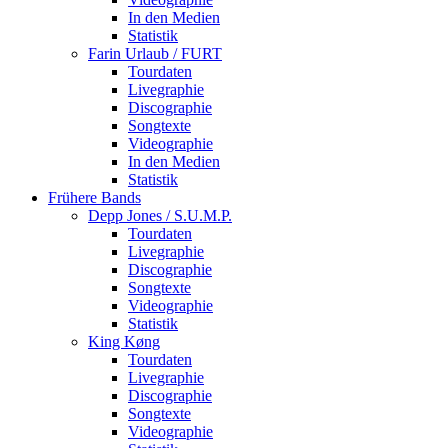
In den Medien
Statistik
Farin Urlaub / FURT
Tourdaten
Livegraphie
Discographie
Songtexte
Videographie
In den Medien
Statistik
Frühere Bands
Depp Jones / S.U.M.P.
Tourdaten
Livegraphie
Discographie
Songtexte
Videographie
Statistik
King Køng
Tourdaten
Livegraphie
Discographie
Songtexte
Videographie