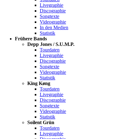
Livegraphie
Discographie
Songtexte
Videographie
In den Medien
Statistik
Frühere Bands
Depp Jones / S.U.M.P.
Tourdaten
Livegraphie
Discographie
Songtexte
Videographie
Statistik
King Køng
Tourdaten
Livegraphie
Discographie
Songtexte
Videographie
Statistik
Soilent Grün
Tourdaten
Livegraphie