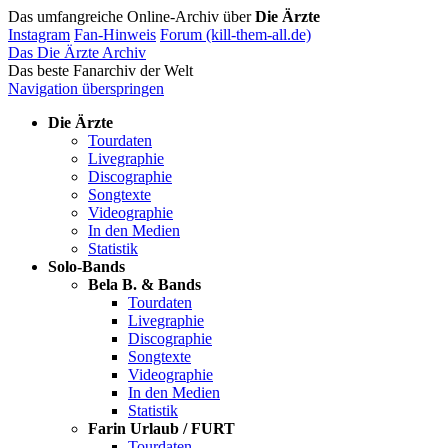
Das umfangreiche Online-Archiv über
Die Ärzte
Instagram
Fan-Hinweis
Forum (kill-them-all.de)
Das Die Ärzte Archiv
Das beste Fanarchiv der Welt
Navigation überspringen
Die Ärzte
Tourdaten
Livegraphie
Discographie
Songtexte
Videographie
In den Medien
Statistik
Solo-Bands
Bela B. & Bands
Tourdaten
Livegraphie
Discographie
Songtexte
Videographie
In den Medien
Statistik
Farin Urlaub / FURT
Tourdaten