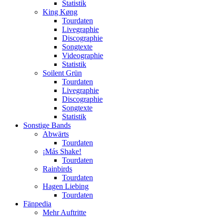
Statistik
King Køng
Tourdaten
Livegraphie
Discographie
Songtexte
Videographie
Statistik
Soilent Grün
Tourdaten
Livegraphie
Discographie
Songtexte
Statistik
Sonstige Bands
Abwärts
Tourdaten
¡Más Shake!
Tourdaten
Rainbirds
Tourdaten
Hagen Liebing
Tourdaten
Fänpedia
Mehr Auftritte