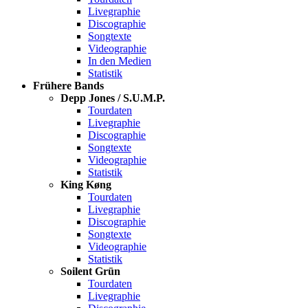
Livegraphie
Discographie
Songtexte
Videographie
In den Medien
Statistik
Frühere Bands
Depp Jones / S.U.M.P.
Tourdaten
Livegraphie
Discographie
Songtexte
Videographie
Statistik
King Køng
Tourdaten
Livegraphie
Discographie
Songtexte
Videographie
Statistik
Soilent Grün
Tourdaten
Livegraphie