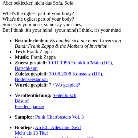
Aber beklecker' nicht das Sofa, Sofa,
What's the ugliest part of your body?
What's the ugliest part of your body?
Some say your nose, some say your toes,
But I think, it's your mind, (your mind) I think, it's your mind
Besonderheiten:
Es handelt sich um einen Coversong
Band: Frank Zappa & the Mothers of Invention
Text:
Frank Zappa
Musik:
Frank Zappa
Zuerst gespielt:
10.11.1996 Frankfurt/Main (DE),
Batschkapp
Zuletzt gespielt:
30.08.2008 Konstanz (DE),
Bodenseestadion
Wurde gespielt:
7 /
Wo gespielt?
Veröffentlichung:
Seitenhirsch
Bäst of
Friedenspanzer
Sampler:
Punk Chartbusters Vol. 3
Bootlegs:
Ab 80 - Alles über Sex!
Mehr als 13 Titel