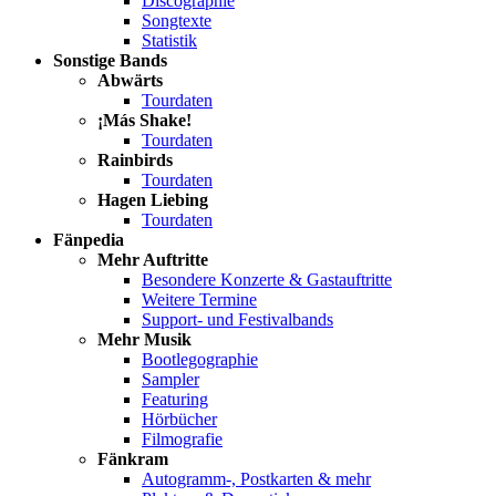
Discographie
Songtexte
Statistik
Sonstige Bands
Abwärts
Tourdaten
¡Más Shake!
Tourdaten
Rainbirds
Tourdaten
Hagen Liebing
Tourdaten
Fänpedia
Mehr Auftritte
Besondere Konzerte & Gastauftritte
Weitere Termine
Support- und Festivalbands
Mehr Musik
Bootlegographie
Sampler
Featuring
Hörbücher
Filmografie
Fänkram
Autogramm-, Postkarten & mehr