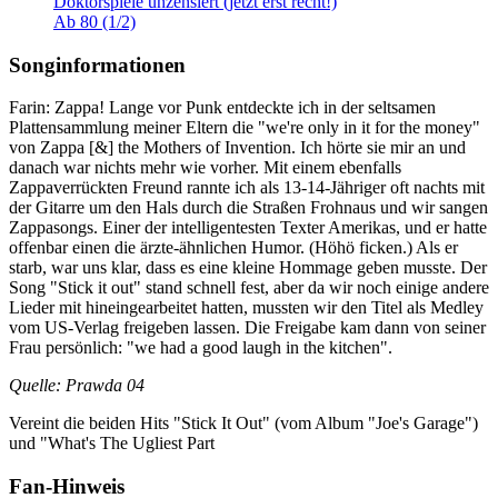
Doktorspiele unzensiert (jetzt erst recht!)
Ab 80 (1/2)
Songinformationen
Farin: Zappa! Lange vor Punk entdeckte ich in der seltsamen
Plattensammlung meiner Eltern die "we're only in it for the money"
von Zappa [&] the Mothers of Invention. Ich hörte sie mir an und
danach war nichts mehr wie vorher. Mit einem ebenfalls
Zappaverrückten Freund rannte ich als 13-14-Jähriger oft nachts mit
der Gitarre um den Hals durch die Straßen Frohnaus und wir sangen
Zappasongs. Einer der intelligentesten Texter Amerikas, und er hatte
offenbar einen die ärzte-ähnlichen Humor. (Höhö ficken.) Als er
starb, war uns klar, dass es eine kleine Hommage geben musste. Der
Song "Stick it out" stand schnell fest, aber da wir noch einige andere
Lieder mit hineingearbeitet hatten, mussten wir den Titel als Medley
vom US-Verlag freigeben lassen. Die Freigabe kam dann von seiner
Frau persönlich: "we had a good laugh in the kitchen".
Quelle: Prawda 04
Vereint die beiden Hits "Stick It Out" (vom Album "Joe's Garage")
und "What's The Ugliest Part
Fan-Hinweis