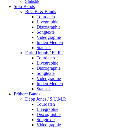
Statistik
Solo-Bands
Bela B. & Bands
Tourdaten
Livegraphie
Discographie
Songtexte
Videographie
In den Medien
Statistik
Farin Urlaub / FURT
Tourdaten
Livegraphie
Discographie
Songtexte
Videographie
In den Medien
Statistik
Frühere Bands
Depp Jones / S.U.M.P.
Tourdaten
Livegraphie
Discographie
Songtexte
Videographie