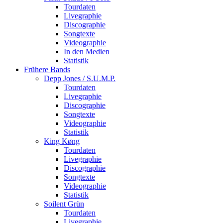
Tourdaten
Livegraphie
Discographie
Songtexte
Videographie
In den Medien
Statistik
Frühere Bands
Depp Jones / S.U.M.P.
Tourdaten
Livegraphie
Discographie
Songtexte
Videographie
Statistik
King Køng
Tourdaten
Livegraphie
Discographie
Songtexte
Videographie
Statistik
Soilent Grün
Tourdaten
Livegraphie