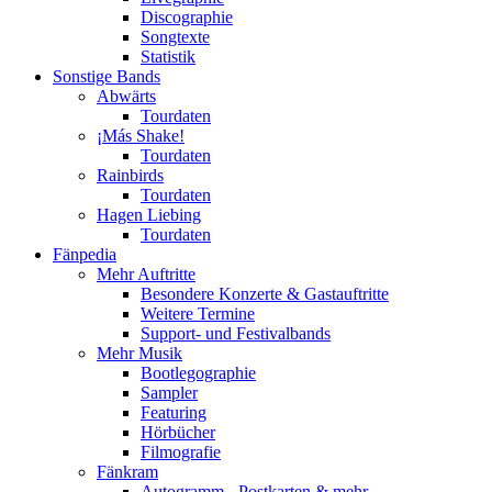
Discographie
Songtexte
Statistik
Sonstige Bands
Abwärts
Tourdaten
¡Más Shake!
Tourdaten
Rainbirds
Tourdaten
Hagen Liebing
Tourdaten
Fänpedia
Mehr Auftritte
Besondere Konzerte & Gastauftritte
Weitere Termine
Support- und Festivalbands
Mehr Musik
Bootlegographie
Sampler
Featuring
Hörbücher
Filmografie
Fänkram
Autogramm-, Postkarten & mehr