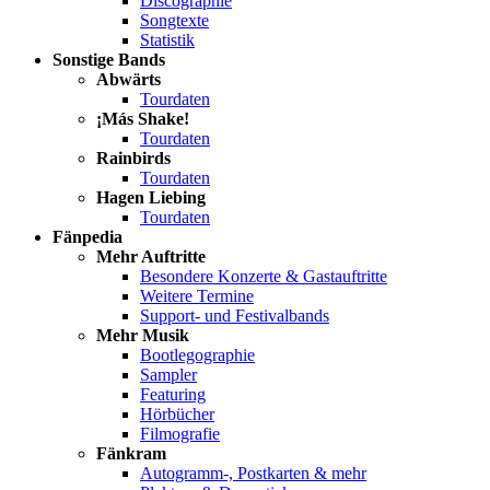
Discographie
Songtexte
Statistik
Sonstige Bands
Abwärts
Tourdaten
¡Más Shake!
Tourdaten
Rainbirds
Tourdaten
Hagen Liebing
Tourdaten
Fänpedia
Mehr Auftritte
Besondere Konzerte & Gastauftritte
Weitere Termine
Support- und Festivalbands
Mehr Musik
Bootlegographie
Sampler
Featuring
Hörbücher
Filmografie
Fänkram
Autogramm-, Postkarten & mehr