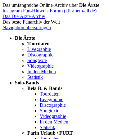
Das umfangreiche Online-Archiv über
Die Ärzte
Instagram
Fan-Hinweis
Forum (kill-them-all.de)
Das Die Ärzte Archiv
Das beste Fanarchiv der Welt
Navigation überspringen
Die Ärzte
Tourdaten
Livegraphie
Discographie
Songtexte
Videographie
In den Medien
Statistik
Solo-Bands
Bela B. & Bands
Tourdaten
Livegraphie
Discographie
Songtexte
Videographie
In den Medien
Statistik
Farin Urlaub / FURT
Tourdaten