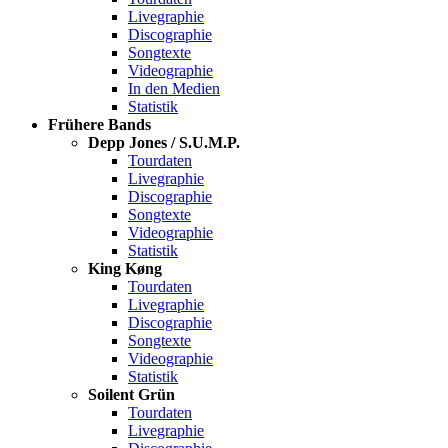
Livegraphie
Discographie
Songtexte
Videographie
In den Medien
Statistik
Frühere Bands
Depp Jones / S.U.M.P.
Tourdaten
Livegraphie
Discographie
Songtexte
Videographie
Statistik
King Køng
Tourdaten
Livegraphie
Discographie
Songtexte
Videographie
Statistik
Soilent Grün
Tourdaten
Livegraphie