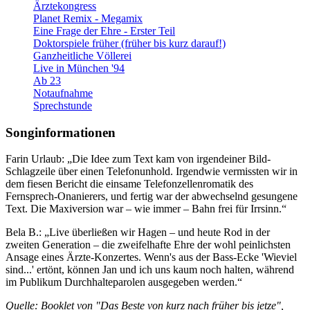
Ärztekongress
Planet Remix - Megamix
Eine Frage der Ehre - Erster Teil
Doktorspiele früher (früher bis kurz darauf!)
Ganzheitliche Völlerei
Live in München '94
Ab 23
Notaufnahme
Sprechstunde
Songinformationen
Farin Urlaub: „Die Idee zum Text kam von irgendeiner Bild-
Schlagzeile über einen Telefonunhold. Irgendwie vermissten wir in
dem fiesen Bericht die einsame Telefonzellenromatik des
Fernsprech-Onanierers, und fertig war der abwechselnd gesungene
Text. Die Maxiversion war – wie immer – Bahn frei für Irrsinn.“
Bela B.: „Live überließen wir Hagen – und heute Rod in der
zweiten Generation – die zweifelhafte Ehre der wohl peinlichsten
Ansage eines Ärzte-Konzertes. Wenn's aus der Bass-Ecke 'Wieviel
sind...' ertönt, können Jan und ich uns kaum noch halten, während
im Publikum Durchhalteparolen ausgegeben werden.“
Quelle: Booklet von "Das Beste von kurz nach früher bis jetze",