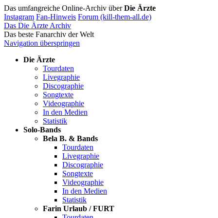
Das umfangreiche Online-Archiv über
Die Ärzte
Instagram
Fan-Hinweis
Forum (kill-them-all.de)
Das Die Ärzte Archiv
Das beste Fanarchiv der Welt
Navigation überspringen
Die Ärzte
Tourdaten
Livegraphie
Discographie
Songtexte
Videographie
In den Medien
Statistik
Solo-Bands
Bela B. & Bands
Tourdaten
Livegraphie
Discographie
Songtexte
Videographie
In den Medien
Statistik
Farin Urlaub / FURT
Tourdaten