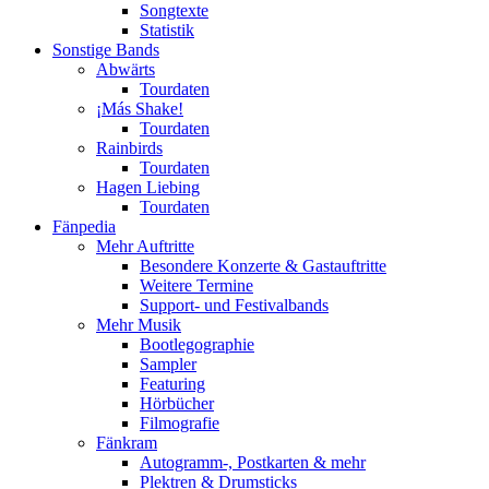
Songtexte
Statistik
Sonstige Bands
Abwärts
Tourdaten
¡Más Shake!
Tourdaten
Rainbirds
Tourdaten
Hagen Liebing
Tourdaten
Fänpedia
Mehr Auftritte
Besondere Konzerte & Gastauftritte
Weitere Termine
Support- und Festivalbands
Mehr Musik
Bootlegographie
Sampler
Featuring
Hörbücher
Filmografie
Fänkram
Autogramm-, Postkarten & mehr
Plektren & Drumsticks