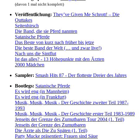
(davon 1 mal nicht komplett)
Veröffentlichung:
They’ve Given Me Schrott! – Die
Outtakes
Seitenhirsch
Die Band, die sie Pferd nannten
Satanische Pferde
Das Beste von kurz nach früher bis jetze
Die beste Band der Welt (… und zwar live!)
Nach uns die Sintflut
Ist das alles? - 13 Höhepunkte mit den Ärzten
2000 Mädchen
Sampler:
Smash Hits 87 - Der flotteste Dreier des Jahres
Bootlegs:
Satanische Pferde
Es wird eng (in Mannheim)
Es wird eng (in Frankfurt)
Musik, Musik, Musik - Der Geschichte zweiter Teil 1987-
1993
Musik, Musik, Musik - Der Geschichte erster Teil 1983-1989
Jenseits der Grenze des Zumutbaren Tour 2004 (1. Teil)
Jenseits der Grenze des Zumutbaren
Die Ärzte als Die Zu Späten (1. Teil)
Party Mucke präsentiert: Frauen sind Säue