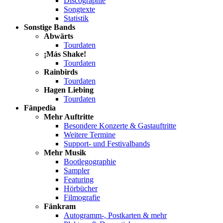
Discographie
Songtexte
Statistik
Sonstige Bands
Abwärts
Tourdaten
¡Más Shake!
Tourdaten
Rainbirds
Tourdaten
Hagen Liebing
Tourdaten
Fänpedia
Mehr Auftritte
Besondere Konzerte & Gastauftritte
Weitere Termine
Support- und Festivalbands
Mehr Musik
Bootlegographie
Sampler
Featuring
Hörbücher
Filmografie
Fänkram
Autogramm-, Postkarten & mehr