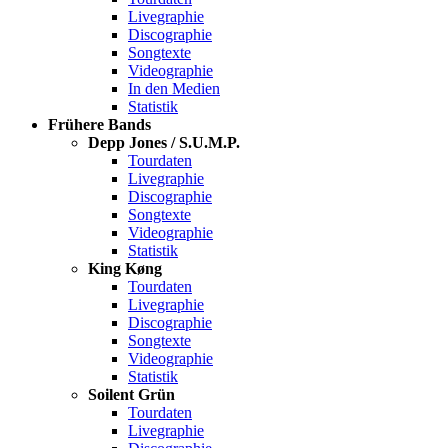
Livegraphie
Discographie
Songtexte
Videographie
In den Medien
Statistik
Frühere Bands
Depp Jones / S.U.M.P.
Tourdaten
Livegraphie
Discographie
Songtexte
Videographie
Statistik
King Køng
Tourdaten
Livegraphie
Discographie
Songtexte
Videographie
Statistik
Soilent Grün
Tourdaten
Livegraphie