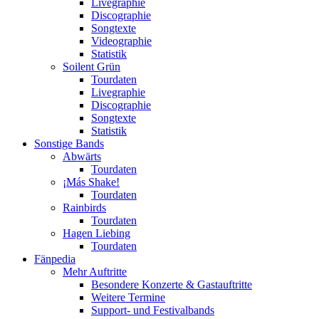
Livegraphie
Discographie
Songtexte
Videographie
Statistik
Soilent Grün
Tourdaten
Livegraphie
Discographie
Songtexte
Statistik
Sonstige Bands
Abwärts
Tourdaten
¡Más Shake!
Tourdaten
Rainbirds
Tourdaten
Hagen Liebing
Tourdaten
Fänpedia
Mehr Auftritte
Besondere Konzerte & Gastauftritte
Weitere Termine
Support- und Festivalbands