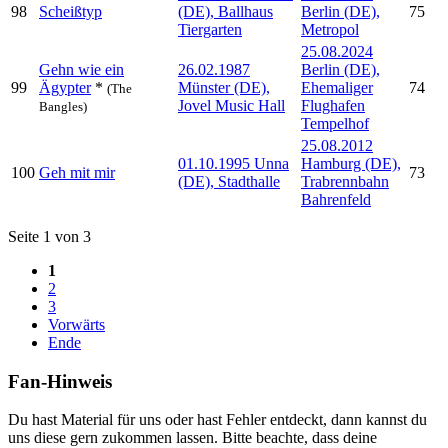
98
Scheißtyp
(DE), Ballhaus
Berlin (DE),
75
Tiergarten
Metropol
25.08.2024
Gehn wie ein
26.02.1987
Berlin (DE),
99
Ägypter
*
Münster (DE),
Ehemaliger
74
(The
Jovel Music Hall
Flughafen
Bangles)
Tempelhof
25.08.2012
01.10.1995 Unna
Hamburg (DE),
100
Geh mit mir
73
(DE), Stadthalle
Trabrennbahn
Bahrenfeld
Seite 1 von 3
1
2
3
Vorwärts
Ende
Fan-Hinweis
Du hast Material für uns oder hast Fehler entdeckt, dann kannst du
uns diese gern zukommen lassen. Bitte beachte, dass deine