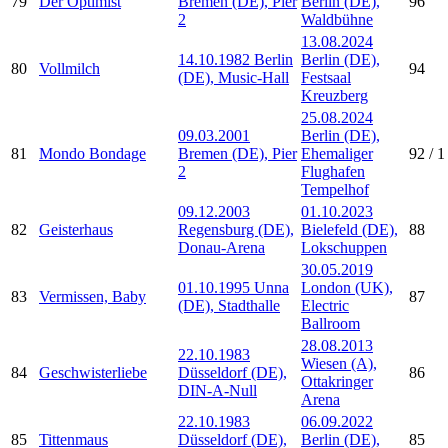
79
Der Optimist
Bremen (DE), Pier
Berlin (DE),
96
2
Waldbühne
13.08.2024
14.10.1982 Berlin
Berlin (DE),
80
Vollmilch
94
(DE), Music-Hall
Festsaal
Kreuzberg
25.08.2024
09.03.2001
Berlin (DE),
81
Mondo Bondage
Bremen (DE), Pier
Ehemaliger
92 / 1
2
Flughafen
Tempelhof
09.12.2003
01.10.2023
82
Geisterhaus
Regensburg (DE),
Bielefeld (DE),
88
Donau-Arena
Lokschuppen
30.05.2019
01.10.1995 Unna
London (UK),
83
Vermissen, Baby
87
(DE), Stadthalle
Electric
Ballroom
28.08.2013
22.10.1983
Wiesen (A),
84
Geschwisterliebe
Düsseldorf (DE),
86
Ottakringer
DIN-A-Null
Arena
22.10.1983
06.09.2022
85
Tittenmaus
Düsseldorf (DE),
Berlin (DE),
85