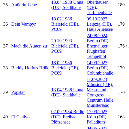
13.04.1988 Unna
Oberhausen
35
Außerirdische
180
(DE), Stadthalle
(DE),
Turbinenhalle
18.02.1986
09.10.2023
36
Dein Vampyr
Bielefeld (DE),
Leipzig (DE),
179
PC69
Haus Auensee
24.08.2024
29.10.1993
Berlin (DE),
37
Mach die Augen zu
Bielefeld (DE),
Ehemaliger
176 / 
PC69
Flughafen
Tempelhof
18.02.1986
14.09.2023
38
Buddy Holly’s Brille
Bielefeld (DE),
Berlin (DE),
170
PC69
Columbiahalle
11.09.2023
Münster (DE),
13.04.1988 Unna
Messe und
39
Popstar
170
(DE), Stadthalle
Congress
Centrum Halle
Münsterland
02.09.1984 Berlin
17.09.2023
40
El Cattivo
(DE), Freibad
Köln (DE),
168
Plötzensee
Palladium
04.06.2023