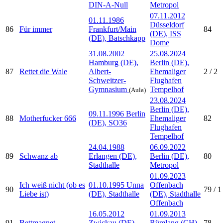
DIN-A-Null
Metropol
07.11.2012
01.11.1986
Düsseldorf
86
Für immer
Frankfurt/Main
84
(DE), ISS
(DE), Batschkapp
Dome
31.08.2002
25.08.2024
Hamburg (DE),
Berlin (DE),
87
Rettet die Wale
Albert-
Ehemaliger
2 / 2
Schweitzer-
Flughafen
Gymnasium
Tempelhof
(Aula)
23.08.2024
Berlin (DE),
09.11.1996 Berlin
88
Motherfucker 666
Ehemaliger
82
(DE), SO36
Flughafen
Tempelhof
24.04.1988
06.09.2022
89
Schwanz ab
Erlangen (DE),
Berlin (DE),
80
Stadthalle
Metropol
01.09.2023
Ich weiß nicht (ob es
01.10.1995 Unna
Offenbach
90
79 / 1
Liebe ist)
(DE), Stadthalle
(DE), Stadthalle
Offenbach
16.05.2012
01.09.2013
91
Bettmagnet
Zwickau (DE),
Rümlang (CH),
78