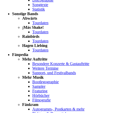
Discographie
Songtexte
Statistik
Sonstige Bands
Abwärts
Tourdaten
¡Más Shake!
Tourdaten
Rainbirds
Tourdaten
Hagen Liebing
Tourdaten
Fänpedia
Mehr Auftritte
Besondere Konzerte & Gastauftritte
Weitere Termine
Support- und Festivalbands
Mehr Musik
Bootlegographie
Sampler
Featuring
Hörbücher
Filmografie
Fänkram
Autogramm-, Postkarten & mehr