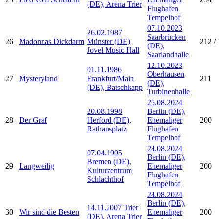
(DE), Arena Trier
Flughafen
Tempelhof
07.10.2023
26.02.1987
Saarbrücken
26
Madonnas Dickdarm
Münster (DE),
212 / 
(DE),
Jovel Music Hall
Saarlandhalle
12.10.2023
01.11.1986
Oberhausen
27
Mysteryland
Frankfurt/Main
211
(DE),
(DE), Batschkapp
Turbinenhalle
25.08.2024
20.08.1998
Berlin (DE),
28
Der Graf
Herford (DE),
Ehemaliger
200
Rathausplatz
Flughafen
Tempelhof
24.08.2024
07.04.1995
Berlin (DE),
Bremen (DE),
29
Langweilig
Ehemaliger
200
Kulturzentrum
Flughafen
Schlachthof
Tempelhof
24.08.2024
Berlin (DE),
14.11.2007 Trier
30
Wir sind die Besten
Ehemaliger
200
(DE), Arena Trier