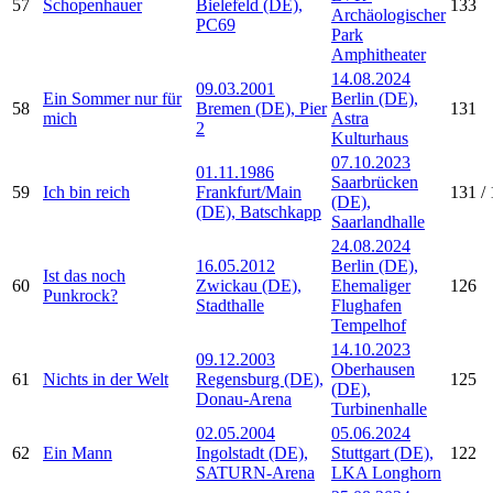
57
Schopenhauer
Bielefeld (DE),
133
Archäologischer
PC69
Park
Amphitheater
14.08.2024
09.03.2001
Ein Sommer nur für
Berlin (DE),
58
Bremen (DE), Pier
131
mich
Astra
2
Kulturhaus
07.10.2023
01.11.1986
Saarbrücken
59
Ich bin reich
Frankfurt/Main
131 / 
(DE),
(DE), Batschkapp
Saarlandhalle
24.08.2024
16.05.2012
Berlin (DE),
Ist das noch
60
Zwickau (DE),
Ehemaliger
126
Punkrock?
Stadthalle
Flughafen
Tempelhof
14.10.2023
09.12.2003
Oberhausen
61
Nichts in der Welt
Regensburg (DE),
125
(DE),
Donau-Arena
Turbinenhalle
02.05.2004
05.06.2024
62
Ein Mann
Ingolstadt (DE),
Stuttgart (DE),
122
SATURN-Arena
LKA Longhorn