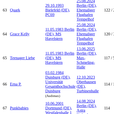
25.08.2024
29.10.1993
Berlin (DE),
63
Quark
Bielefeld (DE),
Ehemaliger
122 / 
PC69
Flughafen
Tempelhof
25.08.2024
11.05.1983 Berlin
Berlin (DE),
64
Grace Kelly
(DE), MS
Ehemaliger
120 / 
Havelstern
Flughafen
Tempelhof
13.06.2025
11.05.1983 Berlin
Berlin (DE),
65
Teenager Liebe
(DE), MS
Max-
117 / 
Havelstern
Schmeling-
Halle
03.02.1984
Duisburg (DE),
12.10.2023
Universität
Oberhausen
66
Erna P.
114 / 
Gesamthochschule
(DE),
Duisburg
Turbinenhalle
(Audimax)
14.08.2024
10.06.2001
Berlin (DE),
67
Punkbabies
Dortmund (DE),
114
Astra
Westfalenhalle 1