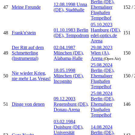
Berlin (DE),
12.08.1998 Unna
47
Meine Freunde
Ehemaliger
152 / 
(DE), Stadthalle
Flughafen
Tempelhof
05.10.2023
01.10.1983 Berlin
Hamburg (DE),
48
Frank'n'stein
151
(DE), Tempodrom
edel-optics.de
Arena
Der Ritt auf dem
02.04.1987
29.08.2023
49
Schmetterling
München (DE),
Wien (A),
150
(Instrumental)
Alabama-Halle
Arena
(Open Air)
25.08.2024
18.05.1998
Berlin (DE),
Nie wieder Krieg,
50
München (DE),
Ehemaliger
150 / 
nie mehr Las Vegas!
Incognito
Flughafen
Tempelhof
25.08.2024
09.12.2003
Berlin (DE),
51
Dinge von denen
Regensburg (DE),
Ehemaliger
146
Donau-Arena
Flughafen
Tempelhof
03.02.1984
Duisburg (DE),
14.08.2024
Universität
Berlin (DE),