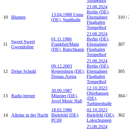
Tempelhof
23.08.2024
Berlin (DE),
13.04.1988 Unna
10
Blumen
Ehemaliger
310 / 
(DE), Stadthalle
Flughafen
Tempelhof
23.08.2024
01.11.1986
Berlin (DE),
Sweet Sweet
11
Frankfurt/Main
Ehemaliger
307
Gwendoline
(DE), Batschkapp
Flughafen
Tempelhof
25.08.2024
09.12.2003
Berlin (DE),
12
Deine Schuld
Regensburg (DE),
Ehemaliger
305
Donau-Arena
Flughafen
Tempelhof
12.10.2023
30.09.1987
Oberhausen
13
Radio brennt
Münster (DE),
304 / 
(DE),
Jovel Music Hall
Turbinenhalle
18.02.1986
02.10.2023
14
Alleine in der Nacht
Bielefeld (DE),
Bielefeld (DE),
302
PC69
Lokschuppen
25.08.2024