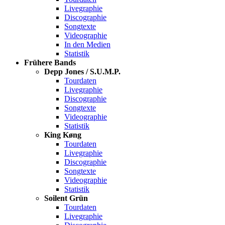
Livegraphie
Discographie
Songtexte
Videographie
In den Medien
Statistik
Frühere Bands
Depp Jones / S.U.M.P.
Tourdaten
Livegraphie
Discographie
Songtexte
Videographie
Statistik
King Køng
Tourdaten
Livegraphie
Discographie
Songtexte
Videographie
Statistik
Soilent Grün
Tourdaten
Livegraphie