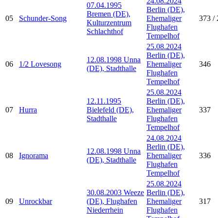
24.08.2024
07.04.1995
Berlin (DE),
Bremen (DE),
05
Schunder-Song
Ehemaliger
373 / 
Kulturzentrum
Flughafen
Schlachthof
Tempelhof
25.08.2024
Berlin (DE),
12.08.1998 Unna
06
1/2 Lovesong
Ehemaliger
346
(DE), Stadthalle
Flughafen
Tempelhof
25.08.2024
12.11.1995
Berlin (DE),
07
Hurra
Bielefeld (DE),
Ehemaliger
337
Stadthalle
Flughafen
Tempelhof
24.08.2024
Berlin (DE),
12.08.1998 Unna
08
Ignorama
Ehemaliger
336
(DE), Stadthalle
Flughafen
Tempelhof
25.08.2024
30.08.2003 Weeze
Berlin (DE),
09
Unrockbar
(DE), Flughafen
Ehemaliger
317
Niederrhein
Flughafen