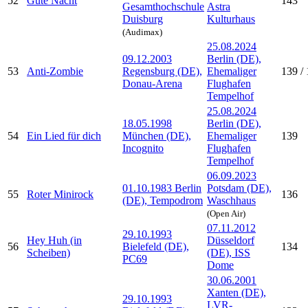
52
Gute Nacht
143
Gesamthochschule
Astra
Duisburg
Kulturhaus
(Audimax)
25.08.2024
09.12.2003
Berlin (DE),
53
Anti-Zombie
Regensburg (DE),
Ehemaliger
139 / 
Donau-Arena
Flughafen
Tempelhof
25.08.2024
18.05.1998
Berlin (DE),
54
Ein Lied für dich
München (DE),
Ehemaliger
139
Incognito
Flughafen
Tempelhof
06.09.2023
01.10.1983 Berlin
Potsdam (DE),
55
Roter Minirock
136
(DE), Tempodrom
Waschhaus
(Open Air)
07.11.2012
29.10.1993
Hey Huh (in
Düsseldorf
56
Bielefeld (DE),
134
Scheiben)
(DE), ISS
PC69
Dome
30.06.2001
Xanten (DE),
29.10.1993
LVR-