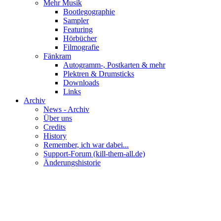
Mehr Musik
Bootlegographie
Sampler
Featuring
Hörbücher
Filmografie
Fänkram
Autogramm-, Postkarten & mehr
Plektren & Drumsticks
Downloads
Links
Archiv
News - Archiv
Über uns
Credits
History
Remember, ich war dabei...
Support-Forum (kill-them-all.de)
Änderungshistorie