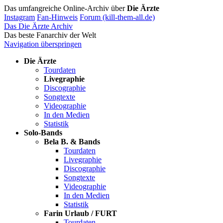
Das umfangreiche Online-Archiv über
Die Ärzte
Instagram
Fan-Hinweis
Forum (kill-them-all.de)
Das Die Ärzte Archiv
Das beste Fanarchiv der Welt
Navigation überspringen
Die Ärzte
Tourdaten
Livegraphie
Discographie
Songtexte
Videographie
In den Medien
Statistik
Solo-Bands
Bela B. & Bands
Tourdaten
Livegraphie
Discographie
Songtexte
Videographie
In den Medien
Statistik
Farin Urlaub / FURT
Tourdaten