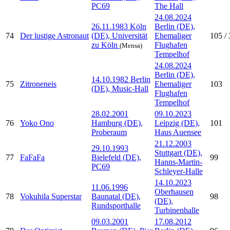
PC69
The Hall
24.08.2024
26.11.1983 Köln
Berlin (DE),
74
Der lustige Astronaut
(DE), Universität
Ehemaliger
105 / 
zu Köln
Flughafen
(Mensa)
Tempelhof
24.08.2024
Berlin (DE),
14.10.1982 Berlin
75
Zitroneneis
Ehemaliger
103
(DE), Music-Hall
Flughafen
Tempelhof
28.02.2001
09.10.2023
76
Yoko Ono
Hamburg (DE),
Leipzig (DE),
101
Proberaum
Haus Auensee
21.12.2003
29.10.1993
Stuttgart (DE),
77
FaFaFa
Bielefeld (DE),
99
Hanns-Martin-
PC69
Schleyer-Halle
14.10.2023
11.06.1996
Oberhausen
78
Vokuhila Superstar
Baunatal (DE),
98
(DE),
Rundsporthalle
Turbinenhalle
09.03.2001
17.08.2012