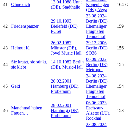
13.04.1988 Unna
41
Ohne dich
Kopenhagen
164 / 
(DE), Stadthalle
(DK), Vega
23.08.2024
29.10.1993
Berlin (DE),
42
Friedenspanzer
Bielefeld (DE),
Ehemaliger
159
PC69
Flughafen
Tempelhof
26.02.1987
29.12.2006
43
Helmut K.
Münster (DE),
Berlin (DE),
156
Jovel Music Hall
SO36
06.09.2022
Sie kratzt, sie stinkt,
14.10.1982 Berlin
44
Berlin (DE),
155
sie klebt
(DE), Music-Hall
Metropol
24.08.2024
28.02.2001
Berlin (DE),
45
Geld
Hamburg (DE),
Ehemaliger
154
Proberaum
Flughafen
Tempelhof
06.06.2023
28.02.2001
Manchmal haben
Esch-sur-
46
Hamburg (DE),
153
Frauen…
Alzette (LU),
Proberaum
Rockhal
23.08.2024