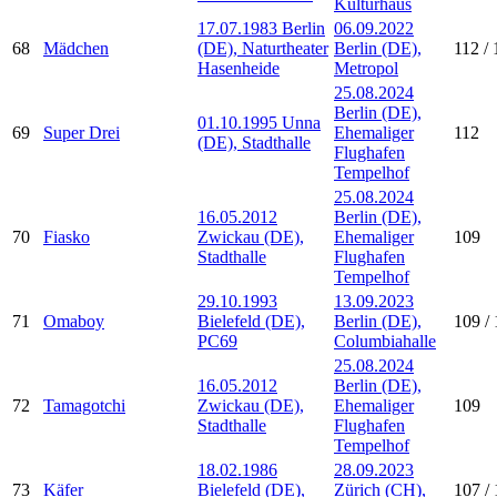
Kulturhaus
17.07.1983 Berlin
06.09.2022
68
Mädchen
(DE), Naturtheater
Berlin (DE),
112 / 
Hasenheide
Metropol
25.08.2024
Berlin (DE),
01.10.1995 Unna
69
Super Drei
Ehemaliger
112
(DE), Stadthalle
Flughafen
Tempelhof
25.08.2024
16.05.2012
Berlin (DE),
70
Fiasko
Zwickau (DE),
Ehemaliger
109
Stadthalle
Flughafen
Tempelhof
29.10.1993
13.09.2023
71
Omaboy
Bielefeld (DE),
Berlin (DE),
109 / 
PC69
Columbiahalle
25.08.2024
16.05.2012
Berlin (DE),
72
Tamagotchi
Zwickau (DE),
Ehemaliger
109
Stadthalle
Flughafen
Tempelhof
18.02.1986
28.09.2023
73
Käfer
Bielefeld (DE),
Zürich (CH),
107 / 