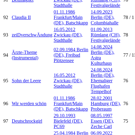
Stadthalle
Festivalgelände
01.11.1986
14.09.2023
92
Claudia II
Frankfurt/Main
Berlin (DE),
78 / 1
(DE), Batschkapp
Columbiahalle
16.05.2012
01.09.2013
93
zeiDverschwÄndung
Zwickau (DE),
Rümlang (CH),
78
Stadthalle
Festivalgelände
14.08.2024
02.09.1984 Berlin
Ärzte-Theme
Berlin (DE),
94
(DE), Freibad
77 / 1
(Instrumental)
Astra
Plötzensee
Kulturhaus
24.08.2024
16.05.2012
Berlin (DE),
95
Sohn der Leere
Zwickau (DE),
Ehemaliger
76
Stadthalle
Flughafen
Tempelhof
01.11.1986
28.02.2001
96
Wir werden schön
Frankfurt/Main
Hamburg (DE),
76
(DE), Batschkapp
Proberaum
29.10.1993
08.05.1997
97
Deutschrockgirl
Bielefeld (DE),
Essen (DE),
75
PC69
Zeche Carl
25.04.1984 Berlin
06.09.2022