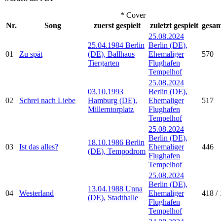
* Cover
Nr.
Song
zuerst gespielt
zuletzt gespielt
gesam
25.08.2024
25.04.1984 Berlin
Berlin (DE),
01
Zu spät
(DE), Ballhaus
Ehemaliger
570
Tiergarten
Flughafen
Tempelhof
25.08.2024
03.10.1993
Berlin (DE),
02
Schrei nach Liebe
Hamburg (DE),
Ehemaliger
517
Millerntorplatz
Flughafen
Tempelhof
25.08.2024
Berlin (DE),
18.10.1986 Berlin
03
Ist das alles?
Ehemaliger
446
(DE), Tempodrom
Flughafen
Tempelhof
25.08.2024
Berlin (DE),
13.04.1988 Unna
04
Westerland
Ehemaliger
418 / 
(DE), Stadthalle
Flughafen
Tempelhof