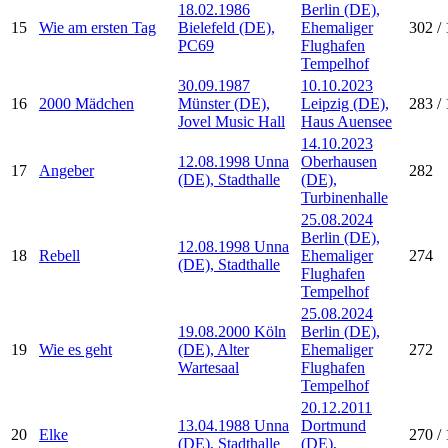
18.02.1986
Berlin (DE),
15
Wie am ersten Tag
Bielefeld (DE),
Ehemaliger
302 / 
PC69
Flughafen
Tempelhof
30.09.1987
10.10.2023
16
2000 Mädchen
Münster (DE),
Leipzig (DE),
283 / 
Jovel Music Hall
Haus Auensee
14.10.2023
12.08.1998 Unna
Oberhausen
17
Angeber
282
(DE), Stadthalle
(DE),
Turbinenhalle
25.08.2024
Berlin (DE),
12.08.1998 Unna
18
Rebell
Ehemaliger
274
(DE), Stadthalle
Flughafen
Tempelhof
25.08.2024
19.08.2000 Köln
Berlin (DE),
19
Wie es geht
(DE), Alter
Ehemaliger
272
Wartesaal
Flughafen
Tempelhof
20.12.2011
13.04.1988 Unna
Dortmund
20
Elke
270 / 
(DE), Stadthalle
(DE),