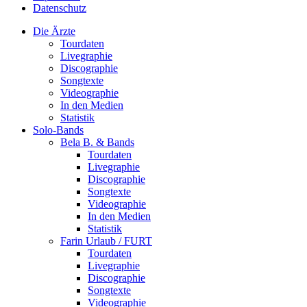
Datenschutz
Die Ärzte
Tourdaten
Livegraphie
Discographie
Songtexte
Videographie
In den Medien
Statistik
Solo-Bands
Bela B. & Bands
Tourdaten
Livegraphie
Discographie
Songtexte
Videographie
In den Medien
Statistik
Farin Urlaub / FURT
Tourdaten
Livegraphie
Discographie
Songtexte
Videographie