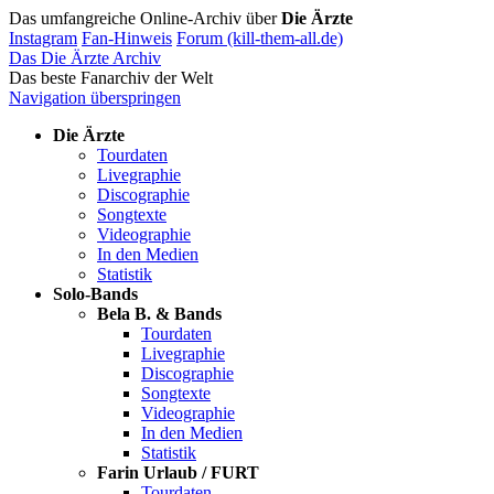
Das umfangreiche Online-Archiv über
Die Ärzte
Instagram
Fan-Hinweis
Forum (kill-them-all.de)
Das Die Ärzte Archiv
Das beste Fanarchiv der Welt
Navigation überspringen
Die Ärzte
Tourdaten
Livegraphie
Discographie
Songtexte
Videographie
In den Medien
Statistik
Solo-Bands
Bela B. & Bands
Tourdaten
Livegraphie
Discographie
Songtexte
Videographie
In den Medien
Statistik
Farin Urlaub / FURT
Tourdaten