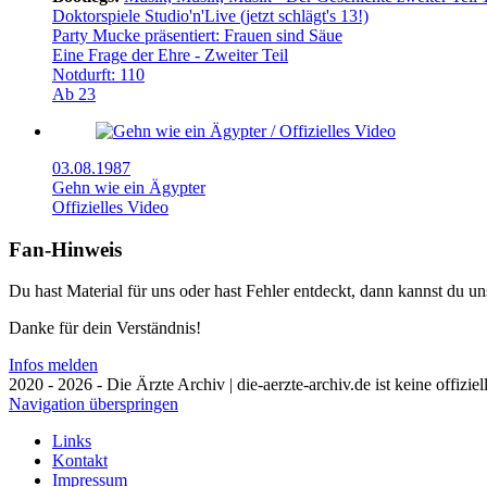
Doktorspiele Studio'n'Live (jetzt schlägt's 13!)
Party Mucke präsentiert: Frauen sind Säue
Eine Frage der Ehre - Zweiter Teil
Notdurft: 110
Ab 23
03.08.1987
Gehn wie ein Ägypter
Offizielles Video
Fan-Hinweis
Du hast Material für uns oder hast Fehler entdeckt, dann kannst du 
Danke für dein Verständnis!
Infos melden
2020 - 2026 - Die Ärzte Archiv | die-aerzte-archiv.de ist keine offizie
Navigation überspringen
Links
Kontakt
Impressum