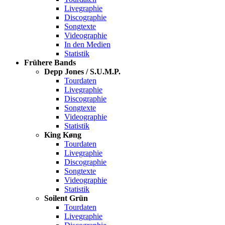
Livegraphie
Discographie
Songtexte
Videographie
In den Medien
Statistik
Frühere Bands
Depp Jones / S.U.M.P.
Tourdaten
Livegraphie
Discographie
Songtexte
Videographie
Statistik
King Køng
Tourdaten
Livegraphie
Discographie
Songtexte
Videographie
Statistik
Soilent Grün
Tourdaten
Livegraphie