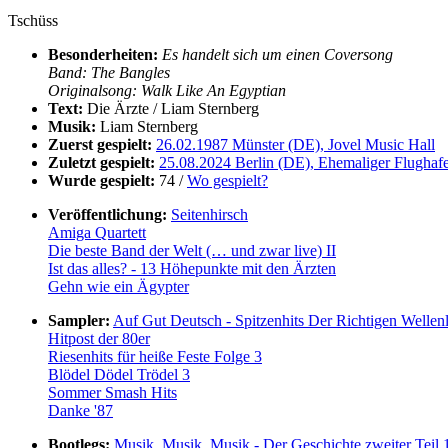
Tschüss
Besonderheiten:
Es handelt sich um einen Coversong
Band: The Bangles
Originalsong: Walk Like An Egyptian
Text:
Die Ärzte / Liam Sternberg
Musik:
Liam Sternberg
Zuerst gespielt:
26.02.1987 Münster (DE), Jovel Music Hall
Zuletzt gespielt:
25.08.2024 Berlin (DE), Ehemaliger Flughaf
Wurde gespielt:
74 /
Wo gespielt?
Veröffentlichung:
Seitenhirsch
Amiga Quartett
Die beste Band der Welt (… und zwar live) II
Ist das alles? - 13 Höhepunkte mit den Ärzten
Gehn wie ein Ägypter
Sampler:
Auf Gut Deutsch - Spitzenhits Der Richtigen Wellen
Hitpost der 80er
Riesenhits für heiße Feste Folge 3
Blödel Dödel Trödel 3
Sommer Smash Hits
Danke '87
Bootlegs:
Musik, Musik, Musik - Der Geschichte zweiter Teil