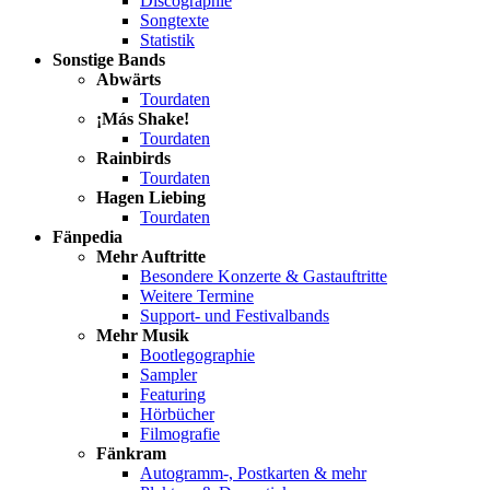
Discographie
Songtexte
Statistik
Sonstige Bands
Abwärts
Tourdaten
¡Más Shake!
Tourdaten
Rainbirds
Tourdaten
Hagen Liebing
Tourdaten
Fänpedia
Mehr Auftritte
Besondere Konzerte & Gastauftritte
Weitere Termine
Support- und Festivalbands
Mehr Musik
Bootlegographie
Sampler
Featuring
Hörbücher
Filmografie
Fänkram
Autogramm-, Postkarten & mehr