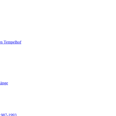
en Tempelhof
länge
 1987-1993