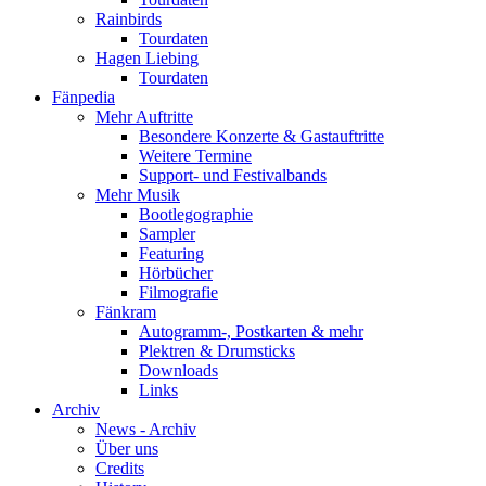
Rainbirds
Tourdaten
Hagen Liebing
Tourdaten
Fänpedia
Mehr Auftritte
Besondere Konzerte & Gastauftritte
Weitere Termine
Support- und Festivalbands
Mehr Musik
Bootlegographie
Sampler
Featuring
Hörbücher
Filmografie
Fänkram
Autogramm-, Postkarten & mehr
Plektren & Drumsticks
Downloads
Links
Archiv
News - Archiv
Über uns
Credits