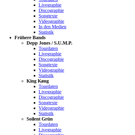
Livegraphie
Discographie
Songtexte
Videographie
In den Medien
Statistik
Frühere Bands
Depp Jones / S.U.M.P.
Tourdaten
Livegraphie
Discographie
Songtexte
Videographie
Statistik
King Køng
Tourdaten
Livegraphie
Discographie
Songtexte
Videographie
Statistik
Soilent Grün
Tourdaten
Livegraphie