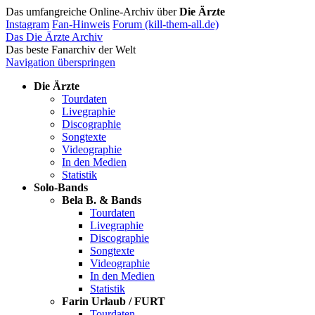
Das umfangreiche Online-Archiv über
Die Ärzte
Instagram
Fan-Hinweis
Forum (kill-them-all.de)
Das Die Ärzte Archiv
Das beste Fanarchiv der Welt
Navigation überspringen
Die Ärzte
Tourdaten
Livegraphie
Discographie
Songtexte
Videographie
In den Medien
Statistik
Solo-Bands
Bela B. & Bands
Tourdaten
Livegraphie
Discographie
Songtexte
Videographie
In den Medien
Statistik
Farin Urlaub / FURT
Tourdaten