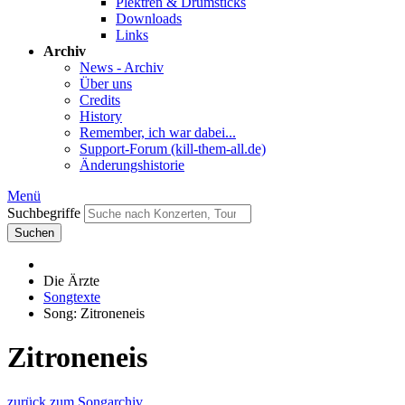
Plektren & Drumsticks
Downloads
Links
Archiv
News - Archiv
Über uns
Credits
History
Remember, ich war dabei...
Support-Forum (kill-them-all.de)
Änderungshistorie
Menü
Suchbegriffe
Suchen
Die Ärzte
Songtexte
Song: Zitroneneis
Zitroneneis
zurück zum Songarchiv