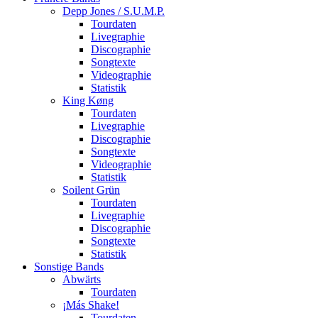
Depp Jones / S.U.M.P.
Tourdaten
Livegraphie
Discographie
Songtexte
Videographie
Statistik
King Køng
Tourdaten
Livegraphie
Discographie
Songtexte
Videographie
Statistik
Soilent Grün
Tourdaten
Livegraphie
Discographie
Songtexte
Statistik
Sonstige Bands
Abwärts
Tourdaten
¡Más Shake!
Tourdaten