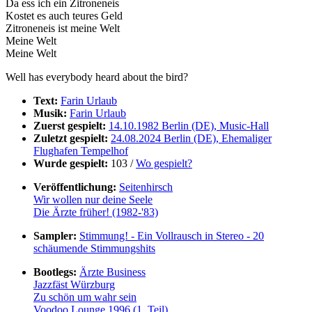
Da ess ich ein Zitroneneis
Kostet es auch teures Geld
Zitroneneis ist meine Welt
Meine Welt
Meine Welt
Well has everybody heard about the bird?
Text:
Farin Urlaub
Musik:
Farin Urlaub
Zuerst gespielt:
14.10.1982 Berlin (DE), Music-Hall
Zuletzt gespielt:
24.08.2024 Berlin (DE), Ehemaliger
Flughafen Tempelhof
Wurde gespielt:
103 /
Wo gespielt?
Veröffentlichung:
Seitenhirsch
Wir wollen nur deine Seele
Die Ärzte früher! (1982-'83)
Sampler:
Stimmung! - Ein Vollrausch in Stereo - 20
schäumende Stimmungshits
Bootlegs:
Ärzte Business
Jazzfäst Würzburg
Zu schön um wahr sein
Voodoo Lounge 1996 (1. Teil)