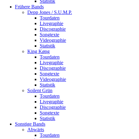
Statistik
Frühere Bands
Depp Jones / S.U.M.P.
Tourdaten
Livegraphie
Discographie
Songtexte
Videographie
Statistik
King Køng
Tourdaten
Livegraphie
Discographie
Songtexte
Videographie
Statistik
Soilent Grün
Tourdaten
Livegraphie
Discographie
Songtexte
Statistik
Sonstige Bands
Abwärts
Tourdaten