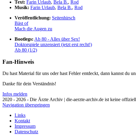
Text:
Farin Urlaub
,
Bela B.
,
Rod
Musik:
Farin Urlaub
,
Bela B.
,
Rod
Veröffentlichung:
Seitenhirsch
Bäst of
Mach die Augen zu
Bootlegs:
Ab 80 - Alles über Sex!
Doktorspiele unzensiert (jetzt erst recht!)
Ab 80 (1/2)
Fan-Hinweis
Du hast Material für uns oder hast Fehler entdeckt, dann kannst du 
Danke für dein Verständnis!
Infos melden
2020 - 2026 - Die Ärzte Archiv | die-aerzte-archiv.de ist keine offizie
Navigation überspringen
Links
Kontakt
Impressum
Datenschutz