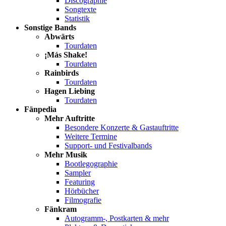
Discographie
Songtexte
Statistik
Sonstige Bands
Abwärts
Tourdaten
¡Más Shake!
Tourdaten
Rainbirds
Tourdaten
Hagen Liebing
Tourdaten
Fänpedia
Mehr Auftritte
Besondere Konzerte & Gastauftritte
Weitere Termine
Support- und Festivalbands
Mehr Musik
Bootlegographie
Sampler
Featuring
Hörbücher
Filmografie
Fänkram
Autogramm-, Postkarten & mehr