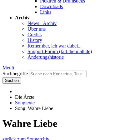
Plektren & Drumsticks
Downloads
Links
Archiv
News - Archiv
Über uns
Credits
History
Remember, ich war dabei...
Support-Forum (kill-them-all.de)
Änderungshistorie
Menü
Suchbegriffe
Suchen
Die Ärzte
Songtexte
Song: Wahre Liebe
Wahre Liebe
zurück zum Songarchiv