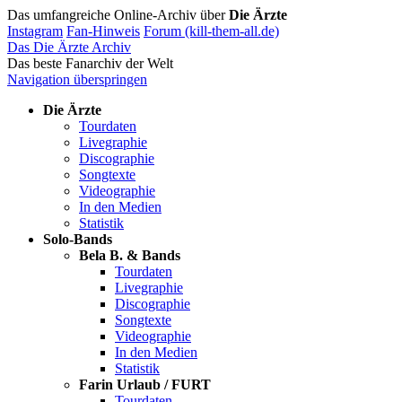
Das umfangreiche Online-Archiv über
Die Ärzte
Instagram
Fan-Hinweis
Forum (kill-them-all.de)
Das Die Ärzte Archiv
Das beste Fanarchiv der Welt
Navigation überspringen
Die Ärzte
Tourdaten
Livegraphie
Discographie
Songtexte
Videographie
In den Medien
Statistik
Solo-Bands
Bela B. & Bands
Tourdaten
Livegraphie
Discographie
Songtexte
Videographie
In den Medien
Statistik
Farin Urlaub / FURT
Tourdaten