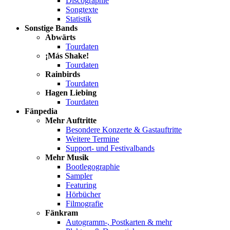
Discographie
Songtexte
Statistik
Sonstige Bands
Abwärts
Tourdaten
¡Más Shake!
Tourdaten
Rainbirds
Tourdaten
Hagen Liebing
Tourdaten
Fänpedia
Mehr Auftritte
Besondere Konzerte & Gastauftritte
Weitere Termine
Support- und Festivalbands
Mehr Musik
Bootlegographie
Sampler
Featuring
Hörbücher
Filmografie
Fänkram
Autogramm-, Postkarten & mehr