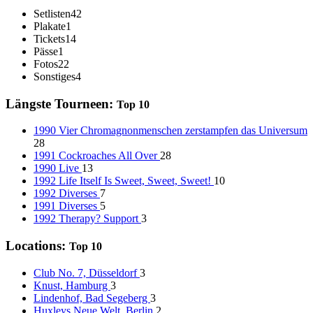
Setlisten
42
Plakate
1
Tickets
14
Pässe
1
Fotos
22
Sonstiges
4
Längste Tourneen:
Top 10
1990 Vier Chromagnonmenschen zerstampfen das Universum
28
1991 Cockroaches All Over
28
1990 Live
13
1992 Life Itself Is Sweet, Sweet, Sweet!
10
1992 Diverses
7
1991 Diverses
5
1992 Therapy? Support
3
Locations:
Top 10
Club No. 7, Düsseldorf
3
Knust, Hamburg
3
Lindenhof, Bad Segeberg
3
Huxleys Neue Welt, Berlin
2