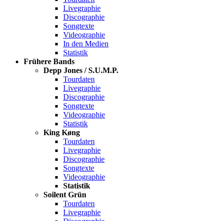
Livegraphie
Discographie
Songtexte
Videographie
In den Medien
Statistik
Frühere Bands
Depp Jones / S.U.M.P.
Tourdaten
Livegraphie
Discographie
Songtexte
Videographie
Statistik
King Køng
Tourdaten
Livegraphie
Discographie
Songtexte
Videographie
Statistik
Soilent Grün
Tourdaten
Livegraphie