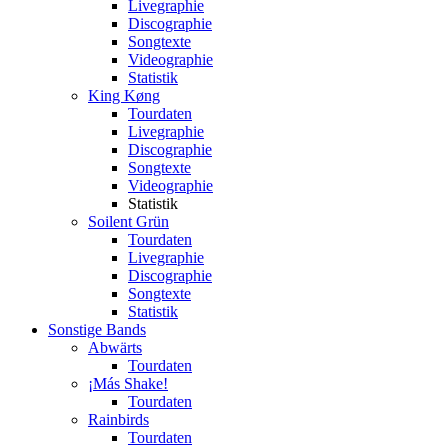
Livegraphie
Discographie
Songtexte
Videographie
Statistik
King Køng
Tourdaten
Livegraphie
Discographie
Songtexte
Videographie
Statistik
Soilent Grün
Tourdaten
Livegraphie
Discographie
Songtexte
Statistik
Sonstige Bands
Abwärts
Tourdaten
¡Más Shake!
Tourdaten
Rainbirds
Tourdaten