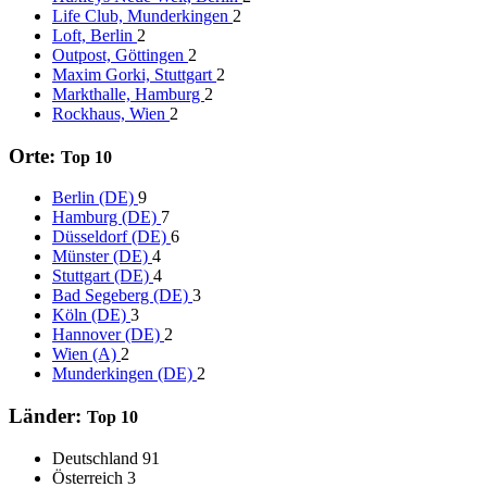
Life Club, Munderkingen
2
Loft, Berlin
2
Outpost, Göttingen
2
Maxim Gorki, Stuttgart
2
Markthalle, Hamburg
2
Rockhaus, Wien
2
Orte:
Top 10
Berlin (DE)
9
Hamburg (DE)
7
Düsseldorf (DE)
6
Münster (DE)
4
Stuttgart (DE)
4
Bad Segeberg (DE)
3
Köln (DE)
3
Hannover (DE)
2
Wien (A)
2
Munderkingen (DE)
2
Länder:
Top 10
Deutschland
91
Österreich
3