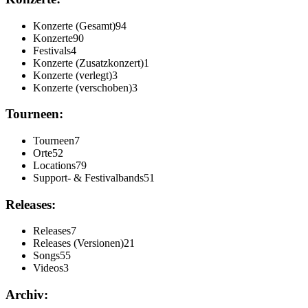
Konzerte (Gesamt)
94
Konzerte
90
Festivals
4
Konzerte (Zusatzkonzert)
1
Konzerte (verlegt)
3
Konzerte (verschoben)
3
Tourneen:
Tourneen
7
Orte
52
Locations
79
Support- & Festivalbands
51
Releases:
Releases
7
Releases (Versionen)
21
Songs
55
Videos
3
Archiv: