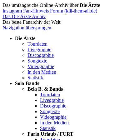
Das umfangreiche Online-Archiv über
Die Ärzte
Instagram
Fan-Hinweis
Forum (kill-them-all.de)
Das Die Ärzte Archiv
Das beste Fanarchiv der Welt
Navigation überspringen
Die Ärzte
Tourdaten
Livegraphie
Discographie
Songtexte
Videographie
In den Medien
Statistik
Solo-Bands
Bela B. & Bands
Tourdaten
Livegraphie
Discographie
Songtexte
Videographie
In den Medien
Statistik
Farin Urlaub / FURT
Tourdaten