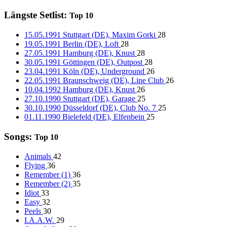
Längste Setlist:
Top 10
15.05.1991 Stuttgart (DE), Maxim Gorki
28
19.05.1991 Berlin (DE), Loft
28
27.05.1991 Hamburg (DE), Knust
28
30.05.1991 Göttingen (DE), Outpost
28
23.04.1991 Köln (DE), Underground
26
22.05.1991 Braunschweig (DE), Line Club
26
10.04.1992 Hamburg (DE), Knust
26
27.10.1990 Stuttgart (DE), Garage
25
30.10.1990 Düsseldorf (DE), Club No. 7
25
01.11.1990 Bielefeld (DE), Elfenbein
25
Songs:
Top 10
Animals
42
Flying
36
Remember (1)
36
Remember (2)
35
Idiot
33
Easy
32
Peels
30
I.A.A.W.
29