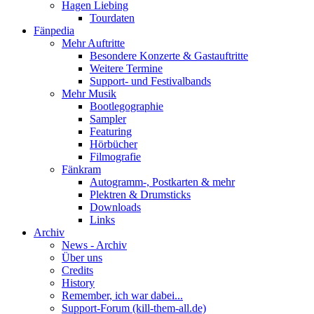
Hagen Liebing
Tourdaten
Fänpedia
Mehr Auftritte
Besondere Konzerte & Gastauftritte
Weitere Termine
Support- und Festivalbands
Mehr Musik
Bootlegographie
Sampler
Featuring
Hörbücher
Filmografie
Fänkram
Autogramm-, Postkarten & mehr
Plektren & Drumsticks
Downloads
Links
Archiv
News - Archiv
Über uns
Credits
History
Remember, ich war dabei...
Support-Forum (kill-them-all.de)