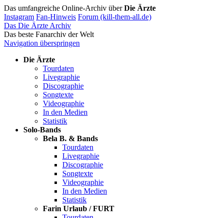
Das umfangreiche Online-Archiv über
Die Ärzte
Instagram
Fan-Hinweis
Forum (kill-them-all.de)
Das Die Ärzte Archiv
Das beste Fanarchiv der Welt
Navigation überspringen
Die Ärzte
Tourdaten
Livegraphie
Discographie
Songtexte
Videographie
In den Medien
Statistik
Solo-Bands
Bela B. & Bands
Tourdaten
Livegraphie
Discographie
Songtexte
Videographie
In den Medien
Statistik
Farin Urlaub / FURT
Tourdaten