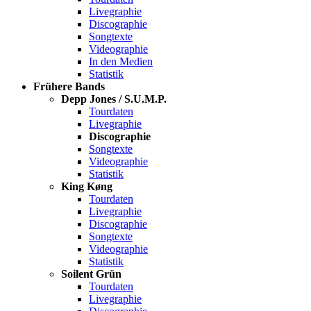
Livegraphie
Discographie
Songtexte
Videographie
In den Medien
Statistik
Frühere Bands
Depp Jones / S.U.M.P.
Tourdaten
Livegraphie
Discographie
Songtexte
Videographie
Statistik
King Køng
Tourdaten
Livegraphie
Discographie
Songtexte
Videographie
Statistik
Soilent Grün
Tourdaten
Livegraphie