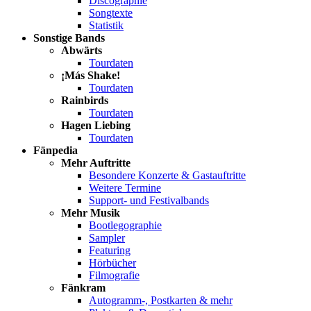
Discographie
Songtexte
Statistik
Sonstige Bands
Abwärts
Tourdaten
¡Más Shake!
Tourdaten
Rainbirds
Tourdaten
Hagen Liebing
Tourdaten
Fänpedia
Mehr Auftritte
Besondere Konzerte & Gastauftritte
Weitere Termine
Support- und Festivalbands
Mehr Musik
Bootlegographie
Sampler
Featuring
Hörbücher
Filmografie
Fänkram
Autogramm-, Postkarten & mehr