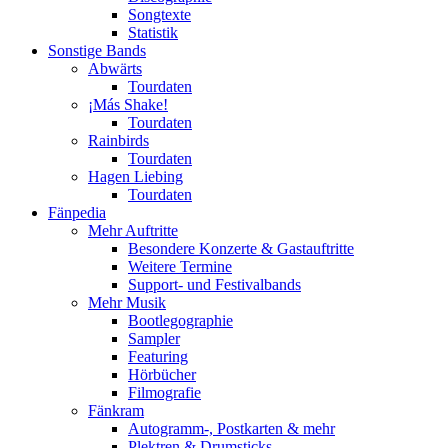
Songtexte
Statistik
Sonstige Bands
Abwärts
Tourdaten
¡Más Shake!
Tourdaten
Rainbirds
Tourdaten
Hagen Liebing
Tourdaten
Fänpedia
Mehr Auftritte
Besondere Konzerte & Gastauftritte
Weitere Termine
Support- und Festivalbands
Mehr Musik
Bootlegographie
Sampler
Featuring
Hörbücher
Filmografie
Fänkram
Autogramm-, Postkarten & mehr
Plektren & Drumsticks