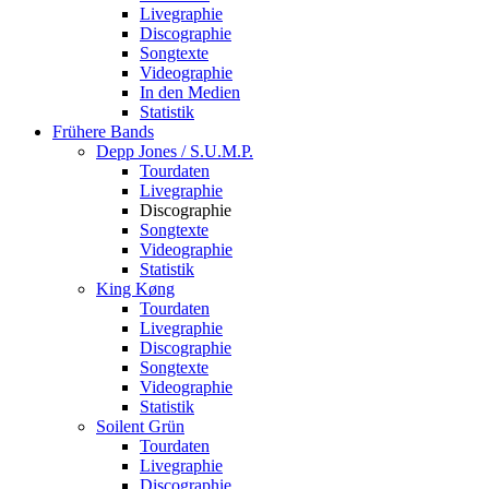
Livegraphie
Discographie
Songtexte
Videographie
In den Medien
Statistik
Frühere Bands
Depp Jones / S.U.M.P.
Tourdaten
Livegraphie
Discographie
Songtexte
Videographie
Statistik
King Køng
Tourdaten
Livegraphie
Discographie
Songtexte
Videographie
Statistik
Soilent Grün
Tourdaten
Livegraphie
Discographie