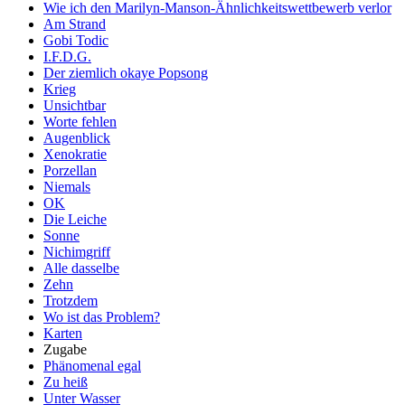
Wie ich den Marilyn-Manson-Ähnlichkeitswettbewerb verlor
Am Strand
Gobi Todic
I.F.D.G.
Der ziemlich okaye Popsong
Krieg
Unsichtbar
Worte fehlen
Augenblick
Xenokratie
Porzellan
Niemals
OK
Die Leiche
Sonne
Nichimgriff
Alle dasselbe
Zehn
Trotzdem
Wo ist das Problem?
Karten
Zugabe
Phänomenal egal
Zu heiß
Unter Wasser