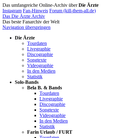
Das umfangreiche Online-Archiv über
Die Ärzte
Instagram
Fan-Hinweis
Forum (kill-them-all.de)
Das Die Ärzte Archiv
Das beste Fanarchiv der Welt
Navigation überspringen
Die Ärzte
Tourdaten
Livegraphie
Discographie
Songtexte
Videographie
In den Medien
Statistik
Solo-Bands
Bela B. & Bands
Tourdaten
Livegraphie
Discographie
Songtexte
Videographie
In den Medien
Statistik
Farin Urlaub / FURT
Tourdaten