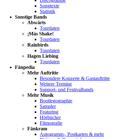
Discographie
Songtexte
Statistik
Sonstige Bands
Abwärts
Tourdaten
¡Más Shake!
Tourdaten
Rainbirds
Tourdaten
Hagen Liebing
Tourdaten
Fänpedia
Mehr Auftritte
Besondere Konzerte & Gastauftritte
Weitere Termine
Support- und Festivalbands
Mehr Musik
Bootlegographie
Sampler
Featuring
Hörbücher
Filmografie
Fänkram
Autogramm-, Postkarten & mehr