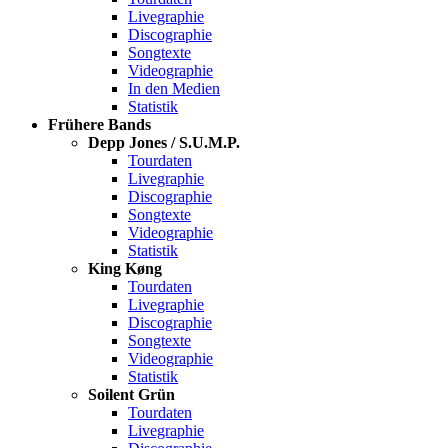
Livegraphie
Discographie
Songtexte
Videographie
In den Medien
Statistik
Frühere Bands
Depp Jones / S.U.M.P.
Tourdaten
Livegraphie
Discographie
Songtexte
Videographie
Statistik
King Køng
Tourdaten
Livegraphie
Discographie
Songtexte
Videographie
Statistik
Soilent Grün
Tourdaten
Livegraphie