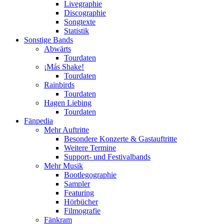
Livegraphie
Discographie
Songtexte
Statistik
Sonstige Bands
Abwärts
Tourdaten
¡Más Shake!
Tourdaten
Rainbirds
Tourdaten
Hagen Liebing
Tourdaten
Fänpedia
Mehr Auftritte
Besondere Konzerte & Gastauftritte
Weitere Termine
Support- und Festivalbands
Mehr Musik
Bootlegographie
Sampler
Featuring
Hörbücher
Filmografie
Fänkram