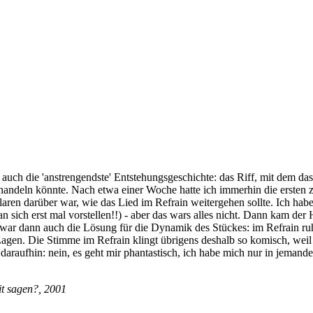
 auch die 'anstrengendste' Entstehungsgeschichte: das Riff, mit dem das
deln könnte. Nach etwa einer Woche hatte ich immerhin die ersten zw
 Klaren darüber war, wie das Lied im Refrain weitergehen sollte. Ich h
sich erst mal vorstellen!!) - aber das wars alles nicht. Dann kam der H
s war dann auch die Lösung für die Dynamik des Stückes: im Refrain ruhi
Lagen. Die Stimme im Refrain klingt übrigens deshalb so komisch, wei
aufhin: nein, es geht mir phantastisch, ich habe mich nur in jemanden 
it sagen?, 2001