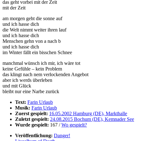
das geht vorbei mit der Zeit
mit der Zeit
am morgen geht die sonne auf
und ich hasse dich
die Welt nimmt weiter ihren lauf
und ich hasse dich
Menschen gehn von a nach b
und ich hasse dich
im Winter fällt ein bisschen Schnee
manchmal wünsch ich mir, ich wäre tot
keine Gefühle – kein Problem
das klingt nach nem verlockenden Angebot
aber ich werds überleben
und mit Glück
bleibt nur eine Narbe zurück
Text:
Farin Urlaub
Musik:
Farin Urlaub
Zuerst gespielt:
16.05.2002 Hamburg (DE), Markthalle
Zuletzt gespielt:
24.08.2015 Bochum (DE), Kemnader See
Wurde gespielt:
167 /
Wo gespielt?
Veröffentlichung:
Danger!