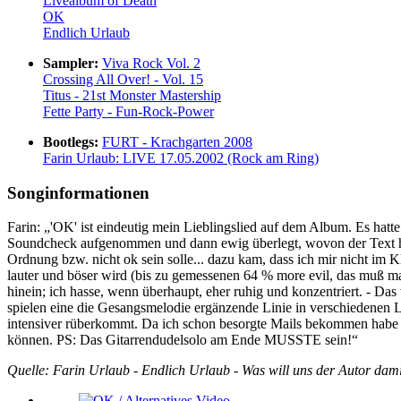
Livealbum of Death
OK
Endlich Urlaub
Sampler:
Viva Rock Vol. 2
Crossing All Over! - Vol. 15
Titus - 21st Monster Mastership
Fette Party - Fun-Rock-Power
Bootlegs:
FURT - Krachgarten 2008
Farin Urlaub: LIVE 17.05.2002 (Rock am Ring)
Songinformationen
Farin: „'OK' ist eindeutig mein Lieblingslied auf dem Album. Es hatte
Soundcheck aufgenommen und dann ewig überlegt, wovon der Text han
Ordnung bzw. nicht ok sein solle... dazu kam, dass ich mir nicht im
lauter und böser wird (bis zu gemessenen 64 % more evil, das muß man 
hinein; ich hasse, wenn überhaupt, eher ruhig und konzentriert. - Da
spielen eine die Gesangsmelodie ergänzende Linie in verschiedenen 
intensiver rüberkommt. Da ich schon besorgte Mails bekommen habe dar
können. PS: Das Gitarrendudelsolo am Ende MUSSTE sein!“
Quelle: Farin Urlaub - Endlich Urlaub - Was will uns der Autor dam