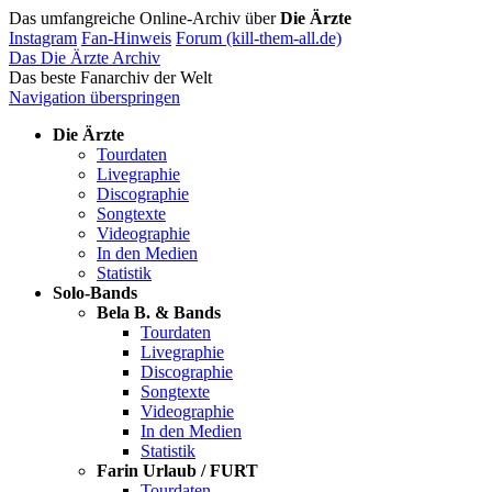
Das umfangreiche Online-Archiv über
Die Ärzte
Instagram
Fan-Hinweis
Forum (kill-them-all.de)
Das Die Ärzte Archiv
Das beste Fanarchiv der Welt
Navigation überspringen
Die Ärzte
Tourdaten
Livegraphie
Discographie
Songtexte
Videographie
In den Medien
Statistik
Solo-Bands
Bela B. & Bands
Tourdaten
Livegraphie
Discographie
Songtexte
Videographie
In den Medien
Statistik
Farin Urlaub / FURT
Tourdaten