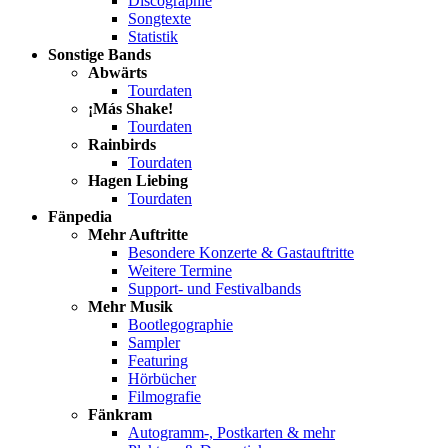
Discographie
Songtexte
Statistik
Sonstige Bands
Abwärts
Tourdaten
¡Más Shake!
Tourdaten
Rainbirds
Tourdaten
Hagen Liebing
Tourdaten
Fänpedia
Mehr Auftritte
Besondere Konzerte & Gastauftritte
Weitere Termine
Support- und Festivalbands
Mehr Musik
Bootlegographie
Sampler
Featuring
Hörbücher
Filmografie
Fänkram
Autogramm-, Postkarten & mehr