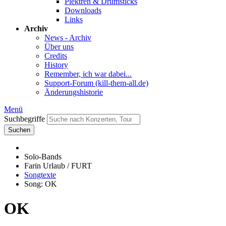
Plektren & Drumsticks
Downloads
Links
Archiv
News - Archiv
Über uns
Credits
History
Remember, ich war dabei...
Support-Forum (kill-them-all.de)
Änderungshistorie
Menü
Suchbegriffe
Suchen
Solo-Bands
Farin Urlaub / FURT
Songtexte
Song: OK
OK