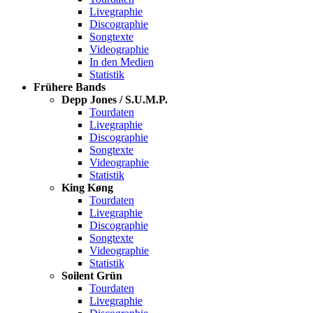
Livegraphie
Discographie
Songtexte
Videographie
In den Medien
Statistik
Frühere Bands
Depp Jones / S.U.M.P.
Tourdaten
Livegraphie
Discographie
Songtexte
Videographie
Statistik
King Køng
Tourdaten
Livegraphie
Discographie
Songtexte
Videographie
Statistik
Soilent Grün
Tourdaten
Livegraphie