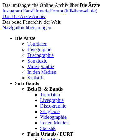
Das umfangreiche Online-Archiv über
Die Ärzte
Instagram
Fan-Hinweis
Forum (kill-them-all.de)
Das Die Ärzte Archiv
Das beste Fanarchiv der Welt
Navigation überspringen
Die Ärzte
Tourdaten
Livegraphie
Discographie
Songtexte
Videographie
In den Medien
Statistik
Solo-Bands
Bela B. & Bands
Tourdaten
Livegraphie
Discographie
Songtexte
Videographie
In den Medien
Statistik
Farin Urlaub / FURT
Tourdaten