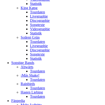
Statistik
King Køng
Tourdaten
Livegraphie
Discographie
Songtexte
Videographie
Statistik
Soilent Grün
Tourdaten
Livegraphie
Discographie
Songtexte
Statistik
Sonstige Bands
Abwärts
Tourdaten
¡Más Shake!
Tourdaten
Rainbirds
Tourdaten
Hagen Liebing
Tourdaten
Fänpedia
Mehr Auftritte