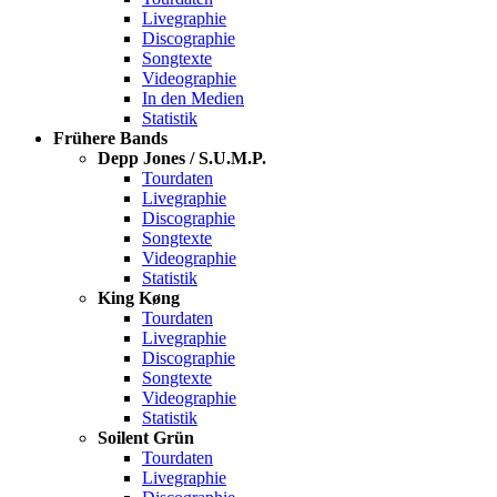
Livegraphie
Discographie
Songtexte
Videographie
In den Medien
Statistik
Frühere Bands
Depp Jones / S.U.M.P.
Tourdaten
Livegraphie
Discographie
Songtexte
Videographie
Statistik
King Køng
Tourdaten
Livegraphie
Discographie
Songtexte
Videographie
Statistik
Soilent Grün
Tourdaten
Livegraphie