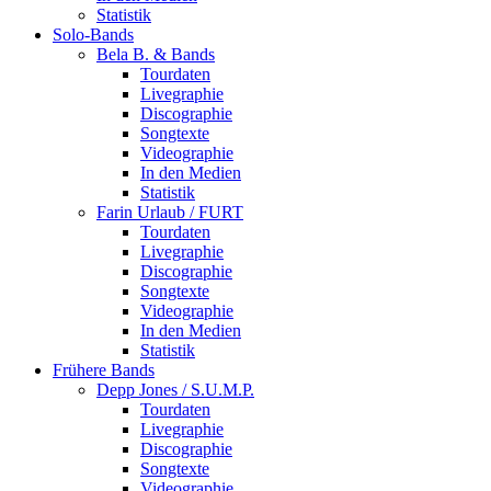
Statistik
Solo-Bands
Bela B. & Bands
Tourdaten
Livegraphie
Discographie
Songtexte
Videographie
In den Medien
Statistik
Farin Urlaub / FURT
Tourdaten
Livegraphie
Discographie
Songtexte
Videographie
In den Medien
Statistik
Frühere Bands
Depp Jones / S.U.M.P.
Tourdaten
Livegraphie
Discographie
Songtexte
Videographie