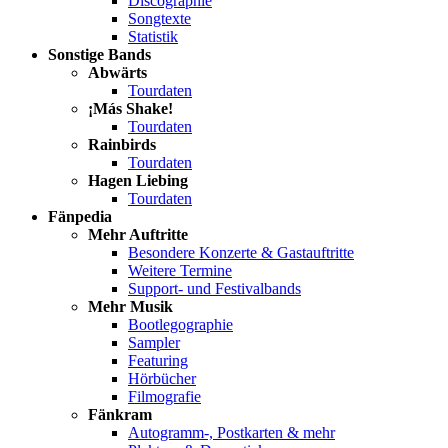
Discographie
Songtexte
Statistik
Sonstige Bands
Abwärts
Tourdaten
¡Más Shake!
Tourdaten
Rainbirds
Tourdaten
Hagen Liebing
Tourdaten
Fänpedia
Mehr Auftritte
Besondere Konzerte & Gastauftritte
Weitere Termine
Support- und Festivalbands
Mehr Musik
Bootlegographie
Sampler
Featuring
Hörbücher
Filmografie
Fänkram
Autogramm-, Postkarten & mehr