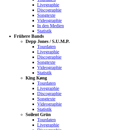
Livegraphie
Discographie
Songtexte
Videographie
In den Medien
Statistik
Frühere Bands
Depp Jones / S.U.M.P.
Tourdaten
Livegraphie
Discographie
Songtexte
Videographie
Statistik
King Køng
Tourdaten
Livegraphie
Discographie
Songtexte
Videographie
Statistik
Soilent Grün
Tourdaten
Livegraphie