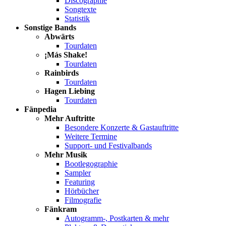
Discographie
Songtexte
Statistik
Sonstige Bands
Abwärts
Tourdaten
¡Más Shake!
Tourdaten
Rainbirds
Tourdaten
Hagen Liebing
Tourdaten
Fänpedia
Mehr Auftritte
Besondere Konzerte & Gastauftritte
Weitere Termine
Support- und Festivalbands
Mehr Musik
Bootlegographie
Sampler
Featuring
Hörbücher
Filmografie
Fänkram
Autogramm-, Postkarten & mehr