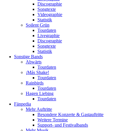
Discographie
Songtexte
Videographie
Statistik
Soilent Grün
Tourdaten
Livegraphie
Discographie
Songtexte
Statistik
Sonstige Bands
Abwärts
Tourdaten
¡Más Shake!
Tourdaten
Rainbirds
Tourdaten
Hagen Liebing
Tourdaten
Fänpedia
Mehr Auftritte
Besondere Konzerte & Gastauftritte
Weitere Termine
Support- und Festivalbands
Mehr Musik