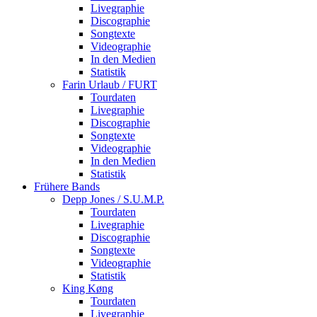
Livegraphie
Discographie
Songtexte
Videographie
In den Medien
Statistik
Farin Urlaub / FURT
Tourdaten
Livegraphie
Discographie
Songtexte
Videographie
In den Medien
Statistik
Frühere Bands
Depp Jones / S.U.M.P.
Tourdaten
Livegraphie
Discographie
Songtexte
Videographie
Statistik
King Køng
Tourdaten
Livegraphie