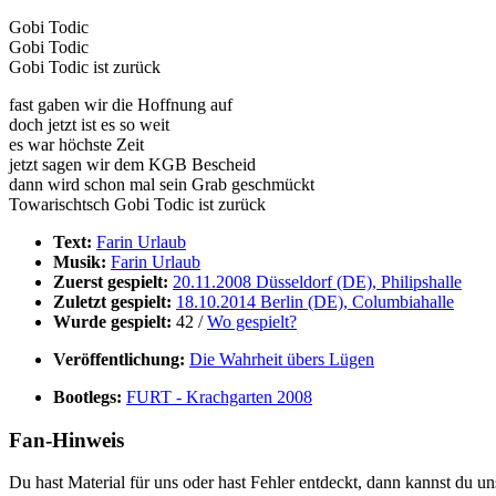
Gobi Todic
Gobi Todic
Gobi Todic ist zurück
fast gaben wir die Hoffnung auf
doch jetzt ist es so weit
es war höchste Zeit
jetzt sagen wir dem KGB Bescheid
dann wird schon mal sein Grab geschmückt
Towarischtsch Gobi Todic ist zurück
Text:
Farin Urlaub
Musik:
Farin Urlaub
Zuerst gespielt:
20.11.2008 Düsseldorf (DE), Philipshalle
Zuletzt gespielt:
18.10.2014 Berlin (DE), Columbiahalle
Wurde gespielt:
42 /
Wo gespielt?
Veröffentlichung:
Die Wahrheit übers Lügen
Bootlegs:
FURT - Krachgarten 2008
Fan-Hinweis
Du hast Material für uns oder hast Fehler entdeckt, dann kannst du 