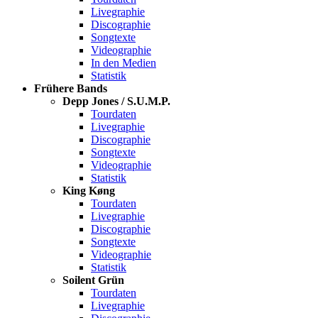
Livegraphie
Discographie
Songtexte
Videographie
In den Medien
Statistik
Frühere Bands
Depp Jones / S.U.M.P.
Tourdaten
Livegraphie
Discographie
Songtexte
Videographie
Statistik
King Køng
Tourdaten
Livegraphie
Discographie
Songtexte
Videographie
Statistik
Soilent Grün
Tourdaten
Livegraphie