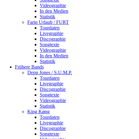
Videographie
In den Medien
Statistik
Farin Urlaub / FURT
Tourdaten
Livegraphie
Discographie
Songtexte
Videographie
In den Medien
Statistik
Frühere Bands
Depp Jones / S.U.M.P.
Tourdaten
Livegraphie
Discographie
Songtexte
Videographie
Statistik
King Køng
Tourdaten
Livegraphie
Discographie
Songtexte