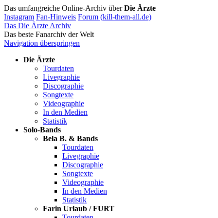
Das umfangreiche Online-Archiv über
Die Ärzte
Instagram
Fan-Hinweis
Forum (kill-them-all.de)
Das Die Ärzte Archiv
Das beste Fanarchiv der Welt
Navigation überspringen
Die Ärzte
Tourdaten
Livegraphie
Discographie
Songtexte
Videographie
In den Medien
Statistik
Solo-Bands
Bela B. & Bands
Tourdaten
Livegraphie
Discographie
Songtexte
Videographie
In den Medien
Statistik
Farin Urlaub / FURT
Tourdaten