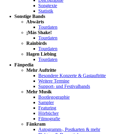
Discographie
Songtexte
Statistik
Sonstige Bands
Abwärts
Tourdaten
¡Más Shake!
Tourdaten
Rainbirds
Tourdaten
Hagen Liebing
Tourdaten
Fänpedia
Mehr Auftritte
Besondere Konzerte & Gastauftritte
Weitere Termine
Support- und Festivalbands
Mehr Musik
Bootlegographie
Sampler
Featuring
Hörbücher
Filmografie
Fänkram
Autogramm-, Postkarten & mehr