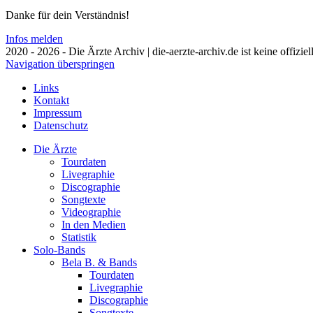
Danke für dein Verständnis!
Infos melden
2020 - 2026 - Die Ärzte Archiv | die-aerzte-archiv.de ist keine offizie
Navigation überspringen
Links
Kontakt
Impressum
Datenschutz
Die Ärzte
Tourdaten
Livegraphie
Discographie
Songtexte
Videographie
In den Medien
Statistik
Solo-Bands
Bela B. & Bands
Tourdaten
Livegraphie
Discographie
Songtexte