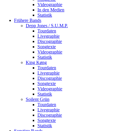
Videographie
In den Medien
Statistik
Frühere Bands
Depp Jones / S.U.M.P.
Tourdaten
Livegraphie
Discographie
Songtexte
Videographie
Statistik
King Køng
Tourdaten
Livegraphie
Discographie
Songtexte
Videographie
Statistik
Soilent Grün
Tourdaten
Livegraphie
Discographie
Songtexte
Statistik
Sonstige Bands