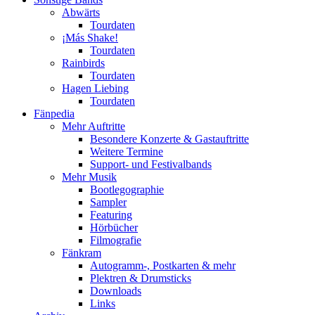
Abwärts
Tourdaten
¡Más Shake!
Tourdaten
Rainbirds
Tourdaten
Hagen Liebing
Tourdaten
Fänpedia
Mehr Auftritte
Besondere Konzerte & Gastauftritte
Weitere Termine
Support- und Festivalbands
Mehr Musik
Bootlegographie
Sampler
Featuring
Hörbücher
Filmografie
Fänkram
Autogramm-, Postkarten & mehr
Plektren & Drumsticks
Downloads
Links