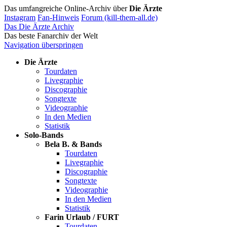
Das umfangreiche Online-Archiv über
Die Ärzte
Instagram
Fan-Hinweis
Forum (kill-them-all.de)
Das Die Ärzte Archiv
Das beste Fanarchiv der Welt
Navigation überspringen
Die Ärzte
Tourdaten
Livegraphie
Discographie
Songtexte
Videographie
In den Medien
Statistik
Solo-Bands
Bela B. & Bands
Tourdaten
Livegraphie
Discographie
Songtexte
Videographie
In den Medien
Statistik
Farin Urlaub / FURT
Tourdaten