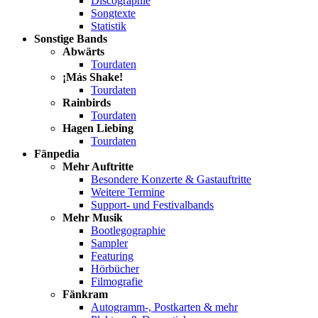
Discographie
Songtexte
Statistik
Sonstige Bands
Abwärts
Tourdaten
¡Más Shake!
Tourdaten
Rainbirds
Tourdaten
Hagen Liebing
Tourdaten
Fänpedia
Mehr Auftritte
Besondere Konzerte & Gastauftritte
Weitere Termine
Support- und Festivalbands
Mehr Musik
Bootlegographie
Sampler
Featuring
Hörbücher
Filmografie
Fänkram
Autogramm-, Postkarten & mehr