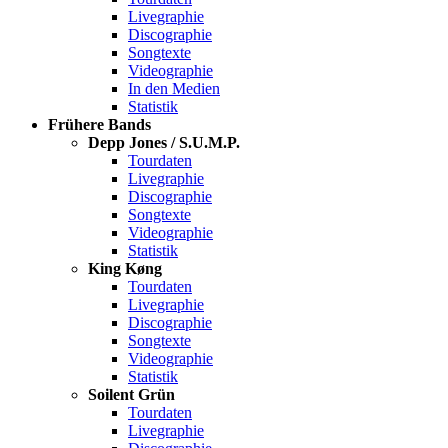
Livegraphie
Discographie
Songtexte
Videographie
In den Medien
Statistik
Frühere Bands
Depp Jones / S.U.M.P.
Tourdaten
Livegraphie
Discographie
Songtexte
Videographie
Statistik
King Køng
Tourdaten
Livegraphie
Discographie
Songtexte
Videographie
Statistik
Soilent Grün
Tourdaten
Livegraphie