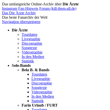
Das umfangreiche Online-Archiv über
Die Ärzte
Instagram
Fan-Hinweis
Forum (kill-them-all.de)
Das Die Ärzte Archiv
Das beste Fanarchiv der Welt
Navigation überspringen
Die Ärzte
Tourdaten
Livegraphie
Discographie
Songtexte
Videographie
In den Medien
Statistik
Solo-Bands
Bela B. & Bands
Tourdaten
Livegraphie
Discographie
Songtexte
Videographie
In den Medien
Statistik
Farin Urlaub / FURT
Tourdaten