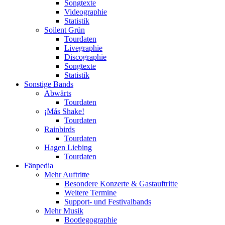
Songtexte
Videographie
Statistik
Soilent Grün
Tourdaten
Livegraphie
Discographie
Songtexte
Statistik
Sonstige Bands
Abwärts
Tourdaten
¡Más Shake!
Tourdaten
Rainbirds
Tourdaten
Hagen Liebing
Tourdaten
Fänpedia
Mehr Auftritte
Besondere Konzerte & Gastauftritte
Weitere Termine
Support- und Festivalbands
Mehr Musik
Bootlegographie