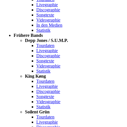
Livegraphie
Discographie
Songtexte
Videographie
In den Medien
Statistik
Frühere Bands
Depp Jones / S.U.M.P.
Tourdaten
Livegraphie
Discographie
Songtexte
Videographie
Statistik
King Køng
Tourdaten
Livegraphie
Discographie
Songtexte
Videographie
Statistik
Soilent Grün
Tourdaten
Livegraphie