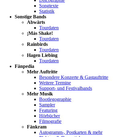
Discographie
Songtexte
Statistik
Sonstige Bands
Abwärts
Tourdaten
¡Más Shake!
Tourdaten
Rainbirds
Tourdaten
Hagen Liebing
Tourdaten
Fänpedia
Mehr Auftritte
Besondere Konzerte & Gastauftritte
Weitere Termine
Support- und Festivalbands
Mehr Musik
Bootlegographie
Sampler
Featuring
Hörbücher
Filmografie
Fänkram
Autogramm-, Postkarten & mehr