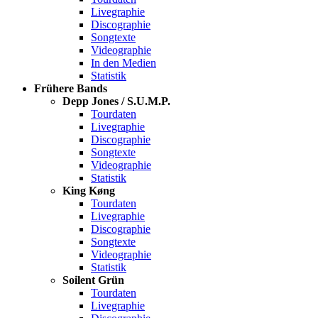
Livegraphie
Discographie
Songtexte
Videographie
In den Medien
Statistik
Frühere Bands
Depp Jones / S.U.M.P.
Tourdaten
Livegraphie
Discographie
Songtexte
Videographie
Statistik
King Køng
Tourdaten
Livegraphie
Discographie
Songtexte
Videographie
Statistik
Soilent Grün
Tourdaten
Livegraphie