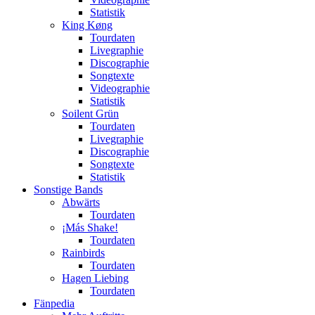
Statistik
King Køng
Tourdaten
Livegraphie
Discographie
Songtexte
Videographie
Statistik
Soilent Grün
Tourdaten
Livegraphie
Discographie
Songtexte
Statistik
Sonstige Bands
Abwärts
Tourdaten
¡Más Shake!
Tourdaten
Rainbirds
Tourdaten
Hagen Liebing
Tourdaten
Fänpedia