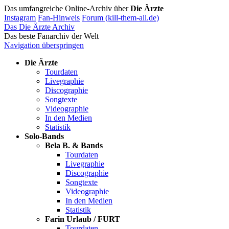
Das umfangreiche Online-Archiv über
Die Ärzte
Instagram
Fan-Hinweis
Forum (kill-them-all.de)
Das Die Ärzte Archiv
Das beste Fanarchiv der Welt
Navigation überspringen
Die Ärzte
Tourdaten
Livegraphie
Discographie
Songtexte
Videographie
In den Medien
Statistik
Solo-Bands
Bela B. & Bands
Tourdaten
Livegraphie
Discographie
Songtexte
Videographie
In den Medien
Statistik
Farin Urlaub / FURT
Tourdaten