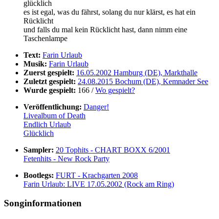
glücklich
es ist egal, was du fährst, solang du nur klärst, es hat ein
Rücklicht
und falls du mal kein Rücklicht hast, dann nimm eine
Taschenlampe
Text:
Farin Urlaub
Musik:
Farin Urlaub
Zuerst gespielt:
16.05.2002 Hamburg (DE), Markthalle
Zuletzt gespielt:
24.08.2015 Bochum (DE), Kemnader See
Wurde gespielt:
166 /
Wo gespielt?
Veröffentlichung:
Danger!
Livealbum of Death
Endlich Urlaub
Glücklich
Sampler:
20 Tophits - CHART BOXX 6/2001
Fetenhits - New Rock Party
Bootlegs:
FURT - Krachgarten 2008
Farin Urlaub: LIVE 17.05.2002 (Rock am Ring)
Songinformationen