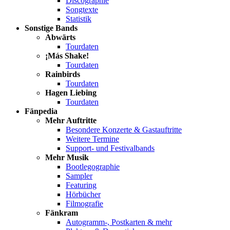
Discographie
Songtexte
Statistik
Sonstige Bands
Abwärts
Tourdaten
¡Más Shake!
Tourdaten
Rainbirds
Tourdaten
Hagen Liebing
Tourdaten
Fänpedia
Mehr Auftritte
Besondere Konzerte & Gastauftritte
Weitere Termine
Support- und Festivalbands
Mehr Musik
Bootlegographie
Sampler
Featuring
Hörbücher
Filmografie
Fänkram
Autogramm-, Postkarten & mehr