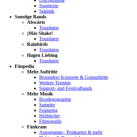
Discographie
Songtexte
Statistik
Sonstige Bands
Abwärts
Tourdaten
¡Más Shake!
Tourdaten
Rainbirds
Tourdaten
Hagen Liebing
Tourdaten
Fänpedia
Mehr Auftritte
Besondere Konzerte & Gastauftritte
Weitere Termine
Support- und Festivalbands
Mehr Musik
Bootlegographie
Sampler
Featuring
Hörbücher
Filmografie
Fänkram
Autogramm-, Postkarten & mehr