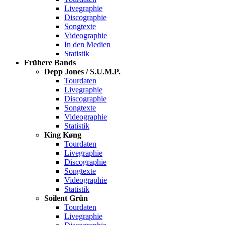
Livegraphie
Discographie
Songtexte
Videographie
In den Medien
Statistik
Frühere Bands
Depp Jones / S.U.M.P.
Tourdaten
Livegraphie
Discographie
Songtexte
Videographie
Statistik
King Køng
Tourdaten
Livegraphie
Discographie
Songtexte
Videographie
Statistik
Soilent Grün
Tourdaten
Livegraphie