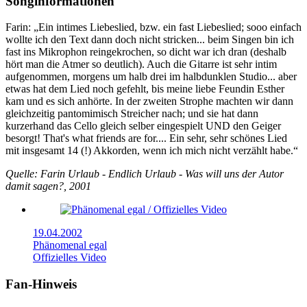
Songinformationen
Farin: „Ein intimes Liebeslied, bzw. ein fast Liebeslied; sooo einfach
wollte ich den Text dann doch nicht stricken... beim Singen bin ich
fast ins Mikrophon reingekrochen, so dicht war ich dran (deshalb
hört man die Atmer so deutlich). Auch die Gitarre ist sehr intim
aufgenommen, morgens um halb drei im halbdunklen Studio... aber
etwas hat dem Lied noch gefehlt, bis meine liebe Feundin Esther
kam und es sich anhörte. In der zweiten Strophe machten wir dann
gleichzeitig pantomimisch Streicher nach; und sie hat dann
kurzerhand das Cello gleich selber eingespielt UND den Geiger
besorgt! That's what friends are for.... Ein sehr, sehr schönes Lied
mit insgesamt 14 (!) Akkorden, wenn ich mich nicht verzählt habe.“
Quelle: Farin Urlaub - Endlich Urlaub - Was will uns der Autor
damit sagen?, 2001
19.04.2002
Phänomenal egal
Offizielles Video
Fan-Hinweis