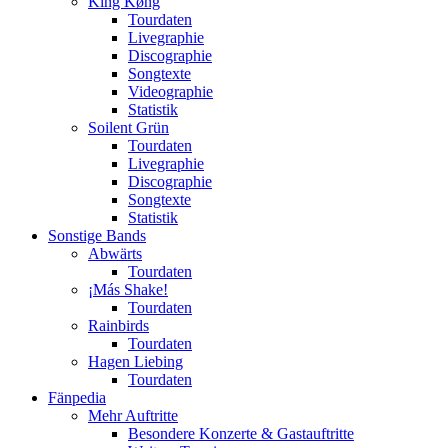
King Køng
Tourdaten
Livegraphie
Discographie
Songtexte
Videographie
Statistik
Soilent Grün
Tourdaten
Livegraphie
Discographie
Songtexte
Statistik
Sonstige Bands
Abwärts
Tourdaten
¡Más Shake!
Tourdaten
Rainbirds
Tourdaten
Hagen Liebing
Tourdaten
Fänpedia
Mehr Auftritte
Besondere Konzerte & Gastauftritte