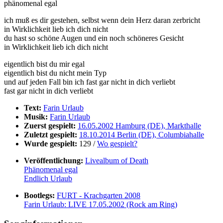
phänomenal egal
ich muß es dir gestehen, selbst wenn dein Herz daran zerbricht
in Wirklichkeit lieb ich dich nicht
du hast so schöne Augen und ein noch schöneres Gesicht
in Wirklichkeit lieb ich dich nicht
eigentlich bist du mir egal
eigentlich bist du nicht mein Typ
und auf jeden Fall bin ich fast gar nicht in dich verliebt
fast gar nicht in dich verliebt
Text:
Farin Urlaub
Musik:
Farin Urlaub
Zuerst gespielt:
16.05.2002 Hamburg (DE), Markthalle
Zuletzt gespielt:
18.10.2014 Berlin (DE), Columbiahalle
Wurde gespielt:
129 /
Wo gespielt?
Veröffentlichung:
Livealbum of Death
Phänomenal egal
Endlich Urlaub
Bootlegs:
FURT - Krachgarten 2008
Farin Urlaub: LIVE 17.05.2002 (Rock am Ring)