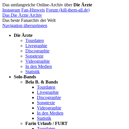
Das umfangreiche Online-Archiv über
Die Ärzte
Instagram
Fan-Hinweis
Forum (kill-them-all.de)
Das Die Ärzte Archiv
Das beste Fanarchiv der Welt
Navigation überspringen
Die Ärzte
Tourdaten
Livegraphie
Discographie
Songtexte
Videographie
In den Medien
Statistik
Solo-Bands
Bela B. & Bands
Tourdaten
Livegraphie
Discographie
Songtexte
Videographie
In den Medien
Statistik
Farin Urlaub / FURT
Tourdaten