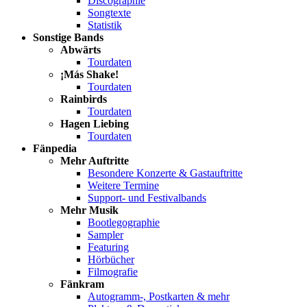
Discographie
Songtexte
Statistik
Sonstige Bands
Abwärts
Tourdaten
¡Más Shake!
Tourdaten
Rainbirds
Tourdaten
Hagen Liebing
Tourdaten
Fänpedia
Mehr Auftritte
Besondere Konzerte & Gastauftritte
Weitere Termine
Support- und Festivalbands
Mehr Musik
Bootlegographie
Sampler
Featuring
Hörbücher
Filmografie
Fänkram
Autogramm-, Postkarten & mehr