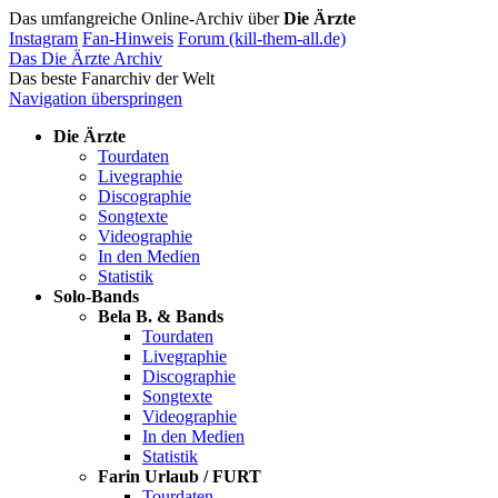
Das umfangreiche Online-Archiv über
Die Ärzte
Instagram
Fan-Hinweis
Forum (kill-them-all.de)
Das Die Ärzte Archiv
Das beste Fanarchiv der Welt
Navigation überspringen
Die Ärzte
Tourdaten
Livegraphie
Discographie
Songtexte
Videographie
In den Medien
Statistik
Solo-Bands
Bela B. & Bands
Tourdaten
Livegraphie
Discographie
Songtexte
Videographie
In den Medien
Statistik
Farin Urlaub / FURT
Tourdaten