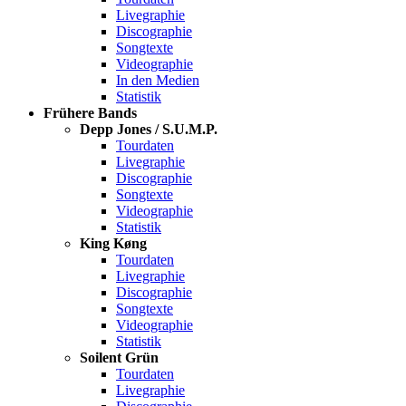
Livegraphie
Discographie
Songtexte
Videographie
In den Medien
Statistik
Frühere Bands
Depp Jones / S.U.M.P.
Tourdaten
Livegraphie
Discographie
Songtexte
Videographie
Statistik
King Køng
Tourdaten
Livegraphie
Discographie
Songtexte
Videographie
Statistik
Soilent Grün
Tourdaten
Livegraphie