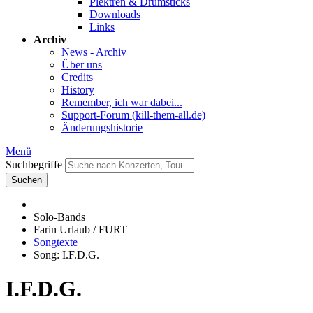
Plektren & Drumsticks
Downloads
Links
Archiv
News - Archiv
Über uns
Credits
History
Remember, ich war dabei...
Support-Forum (kill-them-all.de)
Änderungshistorie
Menü
Suchbegriffe
Suchen
Solo-Bands
Farin Urlaub / FURT
Songtexte
Song: I.F.D.G.
I.F.D.G.