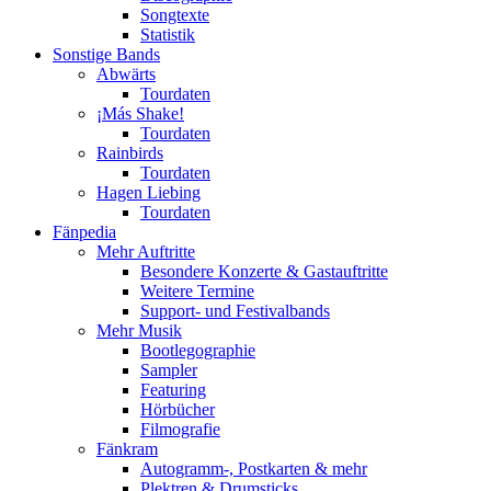
Songtexte
Statistik
Sonstige Bands
Abwärts
Tourdaten
¡Más Shake!
Tourdaten
Rainbirds
Tourdaten
Hagen Liebing
Tourdaten
Fänpedia
Mehr Auftritte
Besondere Konzerte & Gastauftritte
Weitere Termine
Support- und Festivalbands
Mehr Musik
Bootlegographie
Sampler
Featuring
Hörbücher
Filmografie
Fänkram
Autogramm-, Postkarten & mehr
Plektren & Drumsticks