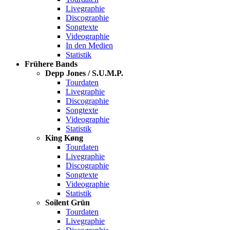
Livegraphie
Discographie
Songtexte
Videographie
In den Medien
Statistik
Frühere Bands
Depp Jones / S.U.M.P.
Tourdaten
Livegraphie
Discographie
Songtexte
Videographie
Statistik
King Køng
Tourdaten
Livegraphie
Discographie
Songtexte
Videographie
Statistik
Soilent Grün
Tourdaten
Livegraphie