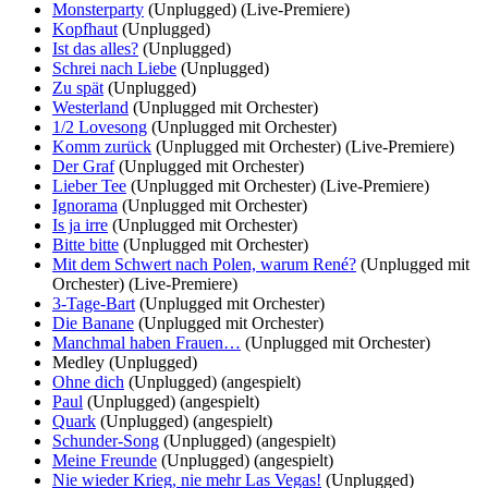
Monsterparty
(Unplugged)
(Live-Premiere)
Kopfhaut
(Unplugged)
Ist das alles?
(Unplugged)
Schrei nach Liebe
(Unplugged)
Zu spät
(Unplugged)
Westerland
(Unplugged mit Orchester)
1/2 Lovesong
(Unplugged mit Orchester)
Komm zurück
(Unplugged mit Orchester)
(Live-Premiere)
Der Graf
(Unplugged mit Orchester)
Lieber Tee
(Unplugged mit Orchester)
(Live-Premiere)
Ignorama
(Unplugged mit Orchester)
Is ja irre
(Unplugged mit Orchester)
Bitte bitte
(Unplugged mit Orchester)
Mit dem Schwert nach Polen, warum René?
(Unplugged mit
Orchester)
(Live-Premiere)
3-Tage-Bart
(Unplugged mit Orchester)
Die Banane
(Unplugged mit Orchester)
Manchmal haben Frauen…
(Unplugged mit Orchester)
Medley
(Unplugged)
Ohne dich
(Unplugged)
(angespielt)
Paul
(Unplugged)
(angespielt)
Quark
(Unplugged)
(angespielt)
Schunder-Song
(Unplugged)
(angespielt)
Meine Freunde
(Unplugged)
(angespielt)
Nie wieder Krieg, nie mehr Las Vegas!
(Unplugged)