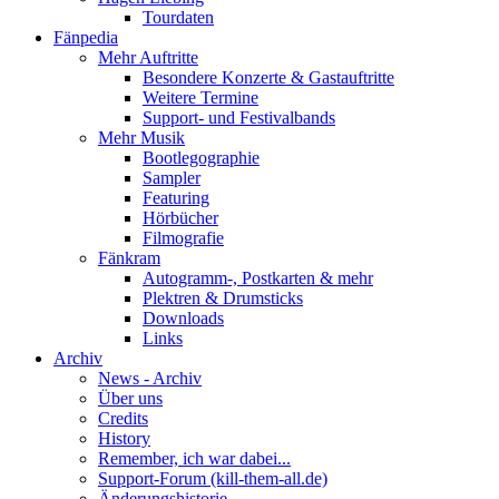
Tourdaten
Fänpedia
Mehr Auftritte
Besondere Konzerte & Gastauftritte
Weitere Termine
Support- und Festivalbands
Mehr Musik
Bootlegographie
Sampler
Featuring
Hörbücher
Filmografie
Fänkram
Autogramm-, Postkarten & mehr
Plektren & Drumsticks
Downloads
Links
Archiv
News - Archiv
Über uns
Credits
History
Remember, ich war dabei...
Support-Forum (kill-them-all.de)
Änderungshistorie