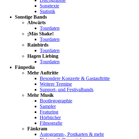
Discographie
Songtexte
Statistik
Sonstige Bands
Abwärts
Tourdaten
¡Más Shake!
Tourdaten
Rainbirds
Tourdaten
Hagen Liebing
Tourdaten
Fänpedia
Mehr Auftritte
Besondere Konzerte & Gastauftritte
Weitere Termine
Support- und Festivalbands
Mehr Musik
Bootlegographie
Sampler
Featuring
Hörbücher
Filmografie
Fänkram
Autogramm-, Postkarten & mehr