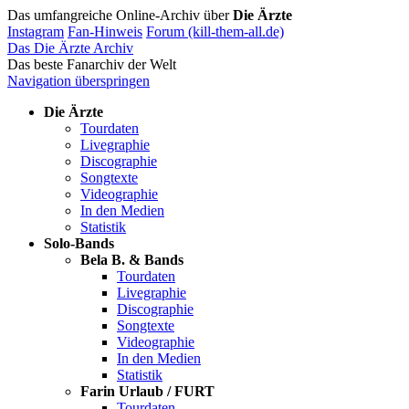
Das umfangreiche Online-Archiv über
Die Ärzte
Instagram
Fan-Hinweis
Forum (kill-them-all.de)
Das Die Ärzte Archiv
Das beste Fanarchiv der Welt
Navigation überspringen
Die Ärzte
Tourdaten
Livegraphie
Discographie
Songtexte
Videographie
In den Medien
Statistik
Solo-Bands
Bela B. & Bands
Tourdaten
Livegraphie
Discographie
Songtexte
Videographie
In den Medien
Statistik
Farin Urlaub / FURT
Tourdaten