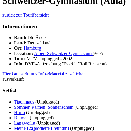
Schweitzer-Gymnasium (Aula)
zurück zur Tourübersicht
Informationen
Band:
Die Ärzte
Land:
Deutschland
Ort:
Hamburg
Location:
Albert-Schweitzer-Gymnasium
(Aula)
Tour:
MTV Unplugged - 2002
Info:
DVD-Aufzeichung "Rock’n’Roll Realschule"
Hier kannst du uns Infos/Material zuschicken
ausverkauft
Setlist
Tittenmaus
(Unplugged)
Sommer, Palmen, Sonnenschein
(Unplugged)
Hurra
(Unplugged)
Blumen
(Unplugged)
Langweilig
(Unplugged)
Meine Ex(plodierte Freundin)
(Unplugged)