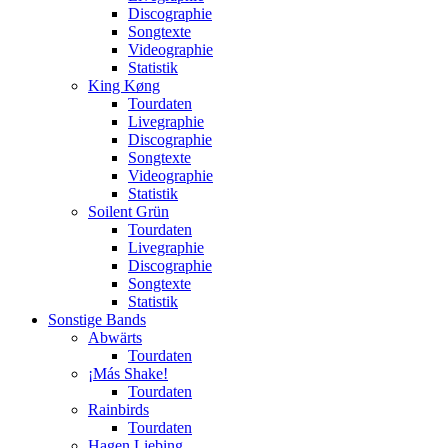
Discographie
Songtexte
Videographie
Statistik
King Køng
Tourdaten
Livegraphie
Discographie
Songtexte
Videographie
Statistik
Soilent Grün
Tourdaten
Livegraphie
Discographie
Songtexte
Statistik
Sonstige Bands
Abwärts
Tourdaten
¡Más Shake!
Tourdaten
Rainbirds
Tourdaten
Hagen Liebing