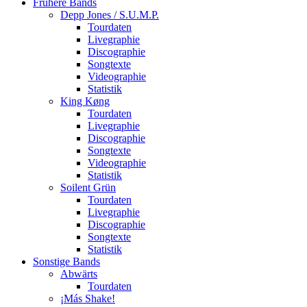
Frühere Bands
Depp Jones / S.U.M.P.
Tourdaten
Livegraphie
Discographie
Songtexte
Videographie
Statistik
King Køng
Tourdaten
Livegraphie
Discographie
Songtexte
Videographie
Statistik
Soilent Grün
Tourdaten
Livegraphie
Discographie
Songtexte
Statistik
Sonstige Bands
Abwärts
Tourdaten
¡Más Shake!