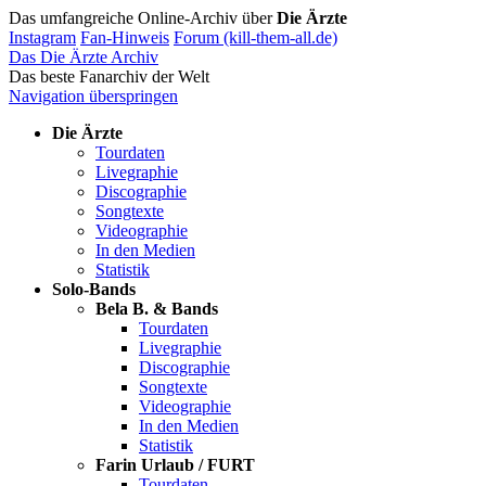
Das umfangreiche Online-Archiv über
Die Ärzte
Instagram
Fan-Hinweis
Forum (kill-them-all.de)
Das Die Ärzte Archiv
Das beste Fanarchiv der Welt
Navigation überspringen
Die Ärzte
Tourdaten
Livegraphie
Discographie
Songtexte
Videographie
In den Medien
Statistik
Solo-Bands
Bela B. & Bands
Tourdaten
Livegraphie
Discographie
Songtexte
Videographie
In den Medien
Statistik
Farin Urlaub / FURT
Tourdaten