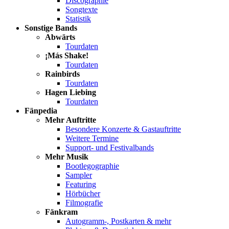
Discographie
Songtexte
Statistik
Sonstige Bands
Abwärts
Tourdaten
¡Más Shake!
Tourdaten
Rainbirds
Tourdaten
Hagen Liebing
Tourdaten
Fänpedia
Mehr Auftritte
Besondere Konzerte & Gastauftritte
Weitere Termine
Support- und Festivalbands
Mehr Musik
Bootlegographie
Sampler
Featuring
Hörbücher
Filmografie
Fänkram
Autogramm-, Postkarten & mehr