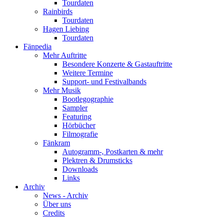
Tourdaten
Rainbirds
Tourdaten
Hagen Liebing
Tourdaten
Fänpedia
Mehr Auftritte
Besondere Konzerte & Gastauftritte
Weitere Termine
Support- und Festivalbands
Mehr Musik
Bootlegographie
Sampler
Featuring
Hörbücher
Filmografie
Fänkram
Autogramm-, Postkarten & mehr
Plektren & Drumsticks
Downloads
Links
Archiv
News - Archiv
Über uns
Credits