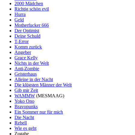
2000 Mädchen
Richtig schön evil
Hurra
Geld
Motherfucker 666
Der Optimist
Deine Schuld
T-Error
Komm zurück
Angeber
Grace Kelly
Nichts in der Welt
Anti-Zombie
Geisterhaus
Alleine in der Nacht
Die klügsten Männer der Welt
Gib mir Zeit
WAMMW
(MESMAAG)
Yoko Ono
Bravopunks
Ein Sommer nur für mich
Die Nacht
Rebell
Wie es geht
Zugabe