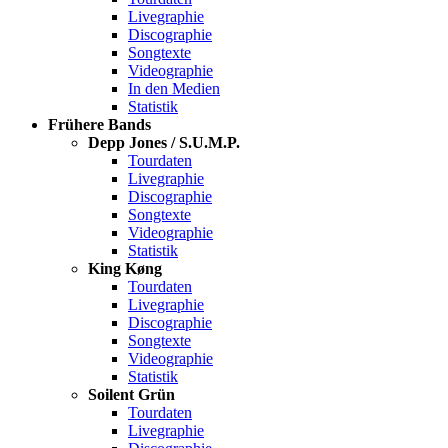
Livegraphie
Discographie
Songtexte
Videographie
In den Medien
Statistik
Frühere Bands
Depp Jones / S.U.M.P.
Tourdaten
Livegraphie
Discographie
Songtexte
Videographie
Statistik
King Køng
Tourdaten
Livegraphie
Discographie
Songtexte
Videographie
Statistik
Soilent Grün
Tourdaten
Livegraphie