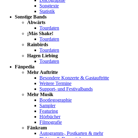
Discographie
Songtexte
Statistik
Sonstige Bands
Abwärts
Tourdaten
¡Más Shake!
Tourdaten
Rainbirds
Tourdaten
Hagen Liebing
Tourdaten
Fänpedia
Mehr Auftritte
Besondere Konzerte & Gastauftritte
Weitere Termine
Support- und Festivalbands
Mehr Musik
Bootlegographie
Sampler
Featuring
Hörbücher
Filmografie
Fänkram
Autogramm-, Postkarten & mehr