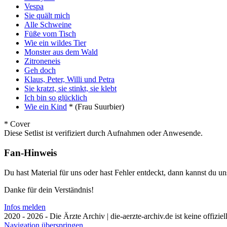
Vespa
Sie quält mich
Alle Schweine
Füße vom Tisch
Wie ein wildes Tier
Monster aus dem Wald
Zitroneneis
Geh doch
Klaus, Peter, Willi und Petra
Sie kratzt, sie stinkt, sie klebt
Ich bin so glücklich
Wie ein Kind
*
(Frau Suurbier)
* Cover
Diese Setlist ist verifiziert durch Aufnahmen oder Anwesende.
Fan-Hinweis
Du hast Material für uns oder hast Fehler entdeckt, dann kannst du 
Danke für dein Verständnis!
Infos melden
2020 - 2026 - Die Ärzte Archiv | die-aerzte-archiv.de ist keine offizie
Navigation überspringen