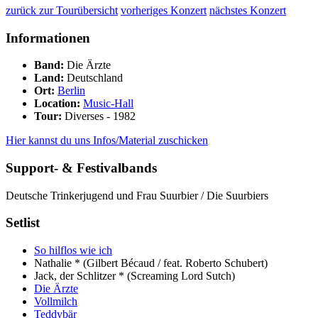
zurück zur Tourübersicht
vorheriges Konzert
nächstes Konzert
Informationen
Band:
Die Ärzte
Land:
Deutschland
Ort:
Berlin
Location:
Music-Hall
Tour:
Diverses - 1982
Hier kannst du uns Infos/Material zuschicken
Support- & Festivalbands
Deutsche Trinkerjugend und Frau Suurbier / Die Suurbiers
Setlist
So hilflos wie ich
Nathalie *
(Gilbert Bécaud / feat. Roberto Schubert)
Jack, der Schlitzer *
(Screaming Lord Sutch)
Die Ärzte
Vollmilch
Teddybär