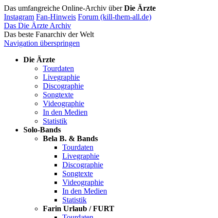
Das umfangreiche Online-Archiv über
Die Ärzte
Instagram
Fan-Hinweis
Forum (kill-them-all.de)
Das Die Ärzte Archiv
Das beste Fanarchiv der Welt
Navigation überspringen
Die Ärzte
Tourdaten
Livegraphie
Discographie
Songtexte
Videographie
In den Medien
Statistik
Solo-Bands
Bela B. & Bands
Tourdaten
Livegraphie
Discographie
Songtexte
Videographie
In den Medien
Statistik
Farin Urlaub / FURT
Tourdaten