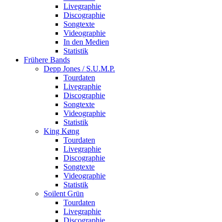
Livegraphie
Discographie
Songtexte
Videographie
In den Medien
Statistik
Frühere Bands
Depp Jones / S.U.M.P.
Tourdaten
Livegraphie
Discographie
Songtexte
Videographie
Statistik
King Køng
Tourdaten
Livegraphie
Discographie
Songtexte
Videographie
Statistik
Soilent Grün
Tourdaten
Livegraphie
Discographie