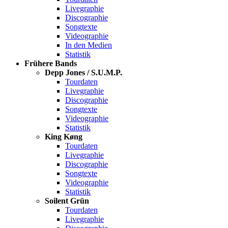
Livegraphie
Discographie
Songtexte
Videographie
In den Medien
Statistik
Frühere Bands
Depp Jones / S.U.M.P.
Tourdaten
Livegraphie
Discographie
Songtexte
Videographie
Statistik
King Køng
Tourdaten
Livegraphie
Discographie
Songtexte
Videographie
Statistik
Soilent Grün
Tourdaten
Livegraphie