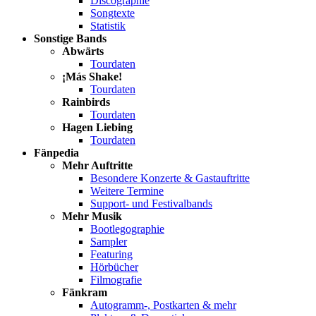
Discographie
Songtexte
Statistik
Sonstige Bands
Abwärts
Tourdaten
¡Más Shake!
Tourdaten
Rainbirds
Tourdaten
Hagen Liebing
Tourdaten
Fänpedia
Mehr Auftritte
Besondere Konzerte & Gastauftritte
Weitere Termine
Support- und Festivalbands
Mehr Musik
Bootlegographie
Sampler
Featuring
Hörbücher
Filmografie
Fänkram
Autogramm-, Postkarten & mehr