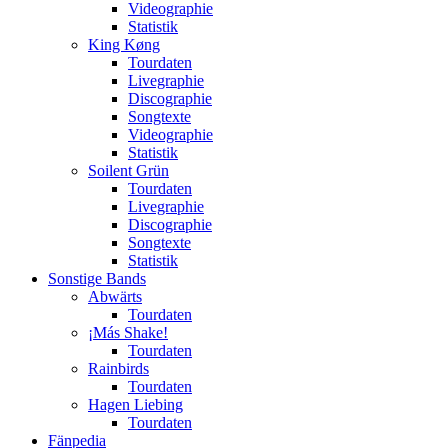
Videographie
Statistik
King Køng
Tourdaten
Livegraphie
Discographie
Songtexte
Videographie
Statistik
Soilent Grün
Tourdaten
Livegraphie
Discographie
Songtexte
Statistik
Sonstige Bands
Abwärts
Tourdaten
¡Más Shake!
Tourdaten
Rainbirds
Tourdaten
Hagen Liebing
Tourdaten
Fänpedia