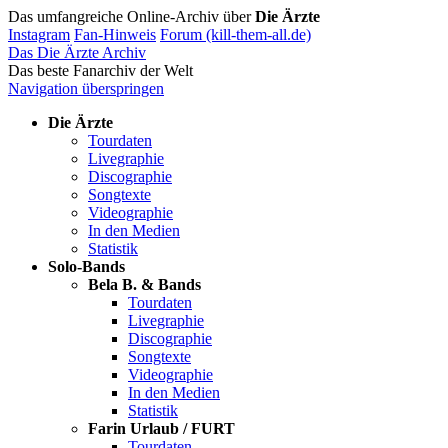
Das umfangreiche Online-Archiv über
Die Ärzte
Instagram
Fan-Hinweis
Forum (kill-them-all.de)
Das Die Ärzte Archiv
Das beste Fanarchiv der Welt
Navigation überspringen
Die Ärzte
Tourdaten
Livegraphie
Discographie
Songtexte
Videographie
In den Medien
Statistik
Solo-Bands
Bela B. & Bands
Tourdaten
Livegraphie
Discographie
Songtexte
Videographie
In den Medien
Statistik
Farin Urlaub / FURT
Tourdaten