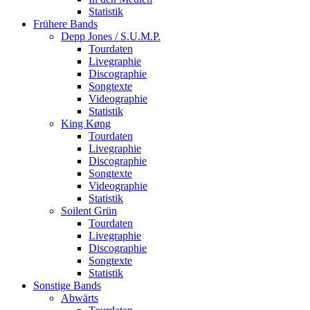
Statistik
Frühere Bands
Depp Jones / S.U.M.P.
Tourdaten
Livegraphie
Discographie
Songtexte
Videographie
Statistik
King Køng
Tourdaten
Livegraphie
Discographie
Songtexte
Videographie
Statistik
Soilent Grün
Tourdaten
Livegraphie
Discographie
Songtexte
Statistik
Sonstige Bands
Abwärts