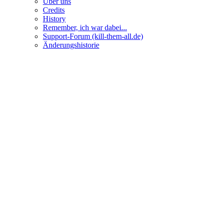
Über uns
Credits
History
Remember, ich war dabei...
Support-Forum (kill-them-all.de)
Änderungshistorie