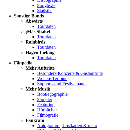
Discographie
Songtexte
Statistik
Sonstige Bands
Abwärts
Tourdaten
¡Más Shake!
Tourdaten
Rainbirds
Tourdaten
Hagen Liebing
Tourdaten
Fänpedia
Mehr Auftritte
Besondere Konzerte & Gastauftritte
Weitere Termine
Support- und Festivalbands
Mehr Musik
Bootlegographie
Sampler
Featuring
Hörbücher
Filmografie
Fänkram
Autogramm-, Postkarten & mehr