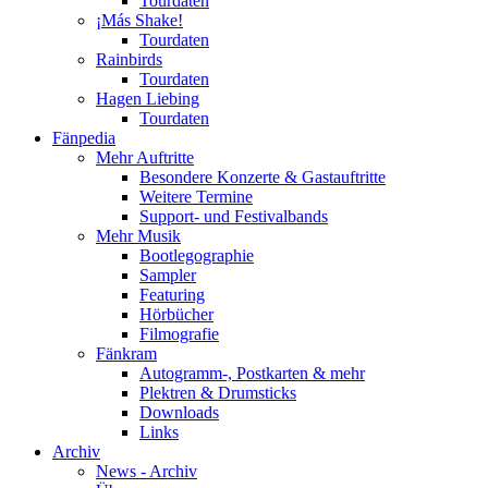
Tourdaten
¡Más Shake!
Tourdaten
Rainbirds
Tourdaten
Hagen Liebing
Tourdaten
Fänpedia
Mehr Auftritte
Besondere Konzerte & Gastauftritte
Weitere Termine
Support- und Festivalbands
Mehr Musik
Bootlegographie
Sampler
Featuring
Hörbücher
Filmografie
Fänkram
Autogramm-, Postkarten & mehr
Plektren & Drumsticks
Downloads
Links
Archiv
News - Archiv