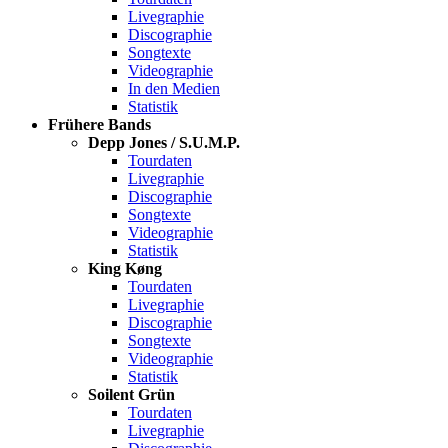
Livegraphie
Discographie
Songtexte
Videographie
In den Medien
Statistik
Frühere Bands
Depp Jones / S.U.M.P.
Tourdaten
Livegraphie
Discographie
Songtexte
Videographie
Statistik
King Køng
Tourdaten
Livegraphie
Discographie
Songtexte
Videographie
Statistik
Soilent Grün
Tourdaten
Livegraphie