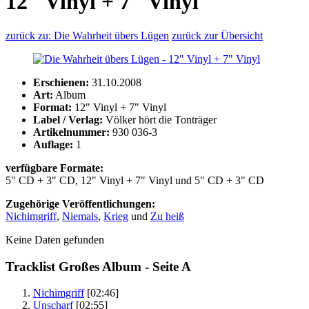
12" Vinyl + 7" Vinyl
zurück zu: Die Wahrheit übers Lügen
zurück zur Übersicht
Erschienen:
31.10.2008
Art:
Album
Format:
12" Vinyl + 7" Vinyl
Label / Verlag:
Völker hört die Tonträger
Artikelnummer:
930 036-3
Auflage:
1
verfügbare Formate:
5" CD + 3" CD, 12" Vinyl + 7" Vinyl und 5" CD + 3" CD
Zugehörige Veröffentlichungen:
Nichimgriff
,
Niemals
,
Krieg
und
Zu heiß
Keine Daten gefunden
Tracklist Großes Album - Seite A
Nichimgriff
[02:46]
Unscharf
[02:55]