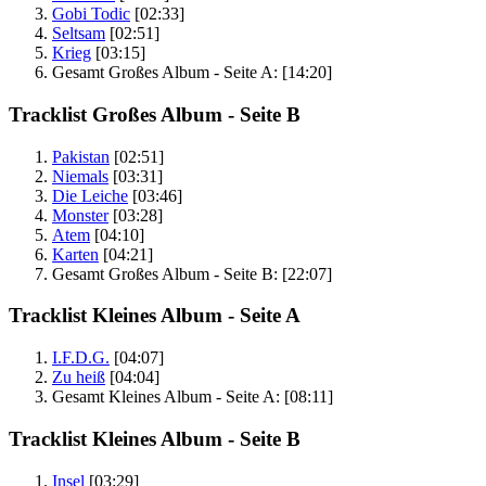
Gobi Todic
[02:33]
Seltsam
[02:51]
Krieg
[03:15]
Gesamt Großes Album - Seite A:
[14:20]
Tracklist Großes Album - Seite B
Pakistan
[02:51]
Niemals
[03:31]
Die Leiche
[03:46]
Monster
[03:28]
Atem
[04:10]
Karten
[04:21]
Gesamt Großes Album - Seite B:
[22:07]
Tracklist Kleines Album - Seite A
I.F.D.G.
[04:07]
Zu heiß
[04:04]
Gesamt Kleines Album - Seite A:
[08:11]
Tracklist Kleines Album - Seite B
Insel
[03:29]