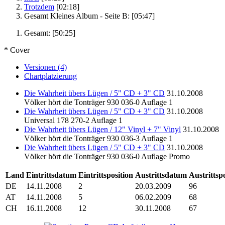
Trotzdem
[02:18]
Gesamt Kleines Album - Seite B:
[05:47]
Gesamt:
[50:25]
* Cover
Versionen (4)
Chartplatzierung
Die Wahrheit übers Lügen / 5" CD + 3" CD
31.10.2008
Völker hört die Tonträger
930 036-0
Auflage 1
Die Wahrheit übers Lügen / 5" CD + 3" CD
31.10.2008
Universal
178 270-2
Auflage 1
Die Wahrheit übers Lügen / 12" Vinyl + 7" Vinyl
31.10.2008
Völker hört die Tonträger
930 036-3
Auflage 1
Die Wahrheit übers Lügen / 5" CD + 3" CD
31.10.2008
Völker hört die Tonträger
930 036-0
Auflage Promo
Land
Eintrittsdatum
Eintrittsposition
Austrittsdatum
Austrittsp
DE
14.11.2008
2
20.03.2009
96
AT
14.11.2008
5
06.02.2009
68
CH
16.11.2008
12
30.11.2008
67