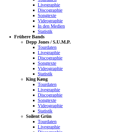
Livegraphie
Discographie
Songtexte
Videographie
In den Medien
Statistik
Frühere Bands
Depp Jones / S.U.M.P.
Tourdaten
Livegraphie
Discographie
Songtexte
Videographie
Statistik
King Køng
Tourdaten
Livegraphie
Discographie
Songtexte
Videographie
Statistik
Soilent Grün
Tourdaten
Livegraphie