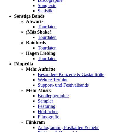
Discographie
Songtexte
Statistik
Sonstige Bands
Abwärts
Tourdaten
¡Más Shake!
Tourdaten
Rainbirds
Tourdaten
Hagen Liebing
Tourdaten
Fänpedia
Mehr Auftritte
Besondere Konzerte & Gastauftritte
Weitere Termine
Support- und Festivalbands
Mehr Musik
Bootlegographie
Sampler
Featuring
Hörbücher
Filmografie
Fänkram
Autogramm-, Postkarten & mehr