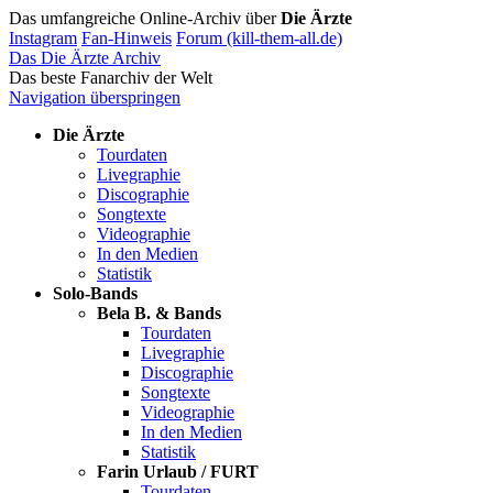
Das umfangreiche Online-Archiv über
Die Ärzte
Instagram
Fan-Hinweis
Forum (kill-them-all.de)
Das Die Ärzte Archiv
Das beste Fanarchiv der Welt
Navigation überspringen
Die Ärzte
Tourdaten
Livegraphie
Discographie
Songtexte
Videographie
In den Medien
Statistik
Solo-Bands
Bela B. & Bands
Tourdaten
Livegraphie
Discographie
Songtexte
Videographie
In den Medien
Statistik
Farin Urlaub / FURT
Tourdaten