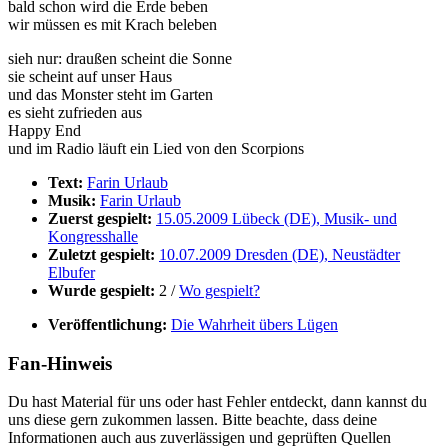
bald schon wird die Erde beben
wir müssen es mit Krach beleben
sieh nur: draußen scheint die Sonne
sie scheint auf unser Haus
und das Monster steht im Garten
es sieht zufrieden aus
Happy End
und im Radio läuft ein Lied von den Scorpions
Text:
Farin Urlaub
Musik:
Farin Urlaub
Zuerst gespielt:
15.05.2009 Lübeck (DE), Musik- und
Kongresshalle
Zuletzt gespielt:
10.07.2009 Dresden (DE), Neustädter
Elbufer
Wurde gespielt:
2 /
Wo gespielt?
Veröffentlichung:
Die Wahrheit übers Lügen
Fan-Hinweis
Du hast Material für uns oder hast Fehler entdeckt, dann kannst du
uns diese gern zukommen lassen. Bitte beachte, dass deine
Informationen auch aus zuverlässigen und geprüften Quellen