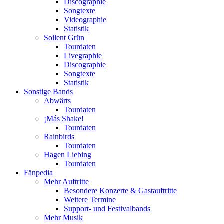
Discographie
Songtexte
Videographie
Statistik
Soilent Grün
Tourdaten
Livegraphie
Discographie
Songtexte
Statistik
Sonstige Bands
Abwärts
Tourdaten
¡Más Shake!
Tourdaten
Rainbirds
Tourdaten
Hagen Liebing
Tourdaten
Fänpedia
Mehr Auftritte
Besondere Konzerte & Gastauftritte
Weitere Termine
Support- und Festivalbands
Mehr Musik