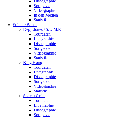
Discographie
Songtexte
Videographie
In den Medien
Statistik
Frühere Bands
Depp Jones / S.U.M.P.
Tourdaten
Livegraphie
Discographie
Songtexte
Videographie
Statistik
King Køng
Tourdaten
Livegraphie
Discographie
Songtexte
Videographie
Statistik
Soilent Grün
Tourdaten
Livegraphie
Discographie
Songtexte