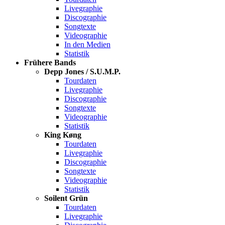
Livegraphie
Discographie
Songtexte
Videographie
In den Medien
Statistik
Frühere Bands
Depp Jones / S.U.M.P.
Tourdaten
Livegraphie
Discographie
Songtexte
Videographie
Statistik
King Køng
Tourdaten
Livegraphie
Discographie
Songtexte
Videographie
Statistik
Soilent Grün
Tourdaten
Livegraphie