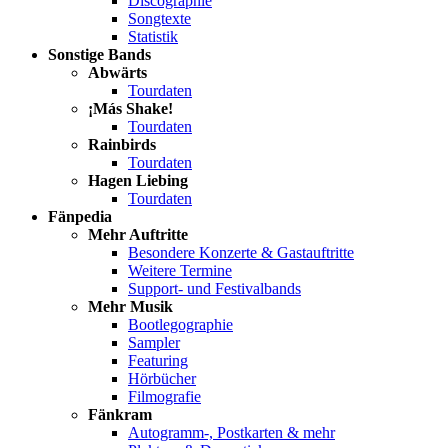
Discographie
Songtexte
Statistik
Sonstige Bands
Abwärts
Tourdaten
¡Más Shake!
Tourdaten
Rainbirds
Tourdaten
Hagen Liebing
Tourdaten
Fänpedia
Mehr Auftritte
Besondere Konzerte & Gastauftritte
Weitere Termine
Support- und Festivalbands
Mehr Musik
Bootlegographie
Sampler
Featuring
Hörbücher
Filmografie
Fänkram
Autogramm-, Postkarten & mehr