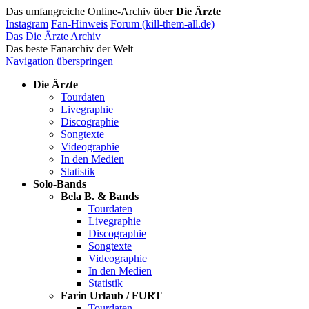
Das umfangreiche Online-Archiv über
Die Ärzte
Instagram
Fan-Hinweis
Forum (kill-them-all.de)
Das Die Ärzte Archiv
Das beste Fanarchiv der Welt
Navigation überspringen
Die Ärzte
Tourdaten
Livegraphie
Discographie
Songtexte
Videographie
In den Medien
Statistik
Solo-Bands
Bela B. & Bands
Tourdaten
Livegraphie
Discographie
Songtexte
Videographie
In den Medien
Statistik
Farin Urlaub / FURT
Tourdaten