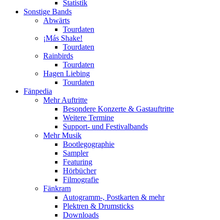
Statistik
Sonstige Bands
Abwärts
Tourdaten
¡Más Shake!
Tourdaten
Rainbirds
Tourdaten
Hagen Liebing
Tourdaten
Fänpedia
Mehr Auftritte
Besondere Konzerte & Gastauftritte
Weitere Termine
Support- und Festivalbands
Mehr Musik
Bootlegographie
Sampler
Featuring
Hörbücher
Filmografie
Fänkram
Autogramm-, Postkarten & mehr
Plektren & Drumsticks
Downloads