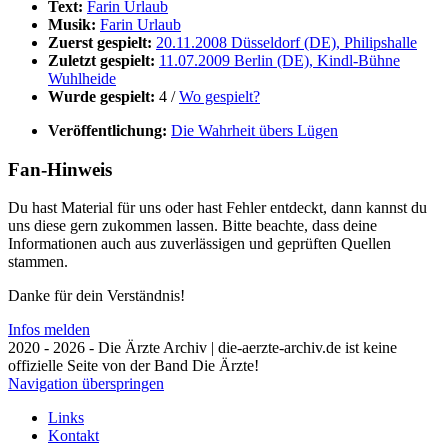
Text:
Farin Urlaub
Musik:
Farin Urlaub
Zuerst gespielt:
20.11.2008 Düsseldorf (DE), Philipshalle
Zuletzt gespielt:
11.07.2009 Berlin (DE), Kindl-Bühne
Wuhlheide
Wurde gespielt:
4 /
Wo gespielt?
Veröffentlichung:
Die Wahrheit übers Lügen
Fan-Hinweis
Du hast Material für uns oder hast Fehler entdeckt, dann kannst du
uns diese gern zukommen lassen. Bitte beachte, dass deine
Informationen auch aus zuverlässigen und geprüften Quellen
stammen.
Danke für dein Verständnis!
Infos melden
2020 - 2026 - Die Ärzte Archiv | die-aerzte-archiv.de ist keine
offizielle Seite von der Band Die Ärzte!
Navigation überspringen
Links
Kontakt