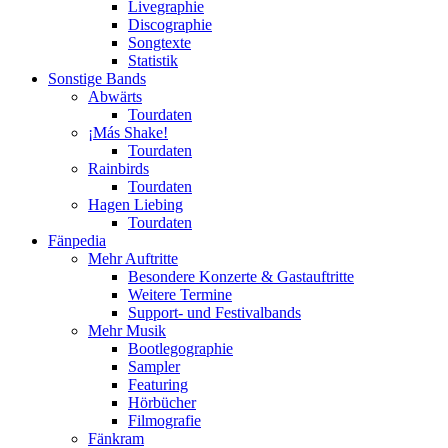
Livegraphie
Discographie
Songtexte
Statistik
Sonstige Bands
Abwärts
Tourdaten
¡Más Shake!
Tourdaten
Rainbirds
Tourdaten
Hagen Liebing
Tourdaten
Fänpedia
Mehr Auftritte
Besondere Konzerte & Gastauftritte
Weitere Termine
Support- und Festivalbands
Mehr Musik
Bootlegographie
Sampler
Featuring
Hörbücher
Filmografie
Fänkram