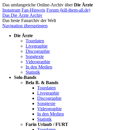
Das umfangreiche Online-Archiv über
Die Ärzte
Instagram
Fan-Hinweis
Forum (kill-them-all.de)
Das Die Ärzte Archiv
Das beste Fanarchiv der Welt
Navigation überspringen
Die Ärzte
Tourdaten
Livegraphie
Discographie
Songtexte
Videographie
In den Medien
Statistik
Solo-Bands
Bela B. & Bands
Tourdaten
Livegraphie
Discographie
Songtexte
Videographie
In den Medien
Statistik
Farin Urlaub / FURT
Tourdaten