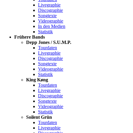
Livegraphie
Discographie
Songtexte
Videographie
In den Medien
Statistik
Frühere Bands
Depp Jones / S.U.M.P.
Tourdaten
Livegraphie
Discographie
Songtexte
Videographie
Statistik
King Køng
Tourdaten
Livegraphie
Discographie
Songtexte
Videographie
Statistik
Soilent Grün
Tourdaten
Livegraphie