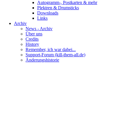
Autogramm-, Postkarten & mehr
Plektren & Drumsticks
Downloads
Links
Archiv
News - Archiv
Über uns
Credits
History
Remember, ich war dabei...
Support-Forum (kill-them-all.de)
Änderungshistorie