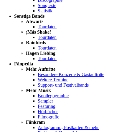
Discographie
Songtexte
Statistik
Sonstige Bands
Abwärts
Tourdaten
¡Más Shake!
Tourdaten
Rainbirds
Tourdaten
Hagen Liebing
Tourdaten
Fänpedia
Mehr Auftritte
Besondere Konzerte & Gastauftritte
Weitere Termine
Support- und Festivalbands
Mehr Musik
Bootlegographie
Sampler
Featuring
Hörbücher
Filmografie
Fänkram
Autogramm-, Postkarten & mehr