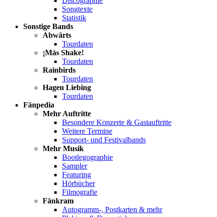
Discographie
Songtexte
Statistik
Sonstige Bands
Abwärts
Tourdaten
¡Más Shake!
Tourdaten
Rainbirds
Tourdaten
Hagen Liebing
Tourdaten
Fänpedia
Mehr Auftritte
Besondere Konzerte & Gastauftritte
Weitere Termine
Support- und Festivalbands
Mehr Musik
Bootlegographie
Sampler
Featuring
Hörbücher
Filmografie
Fänkram
Autogramm-, Postkarten & mehr