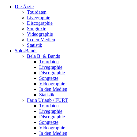
Die Ärzte
Tourdaten
Livegraphie
Discographie
Songtexte
Videographie
In den Medien
Statistik
Solo-Bands
Bela B. & Bands
Tourdaten
Livegraphie
Discographie
Songtexte
Videographie
In den Medien
Statistik
Farin Urlaub / FURT
Tourdaten
Livegraphie
Discographie
Songtexte
Videographie
In den Medien