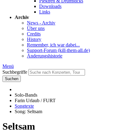
Plektren & Drumsticks
Downloads
Links
Archiv
News - Archiv
Über uns
Credits
History
Remember, ich war dabei...
Support-Forum (kill-them-all.de)
Änderungshistorie
Menü
Suchbegriffe
Suchen
Solo-Bands
Farin Urlaub / FURT
Songtexte
Song: Seltsam
Seltsam