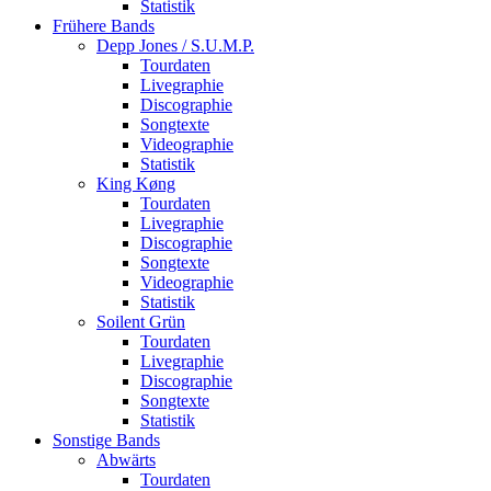
Statistik
Frühere Bands
Depp Jones / S.U.M.P.
Tourdaten
Livegraphie
Discographie
Songtexte
Videographie
Statistik
King Køng
Tourdaten
Livegraphie
Discographie
Songtexte
Videographie
Statistik
Soilent Grün
Tourdaten
Livegraphie
Discographie
Songtexte
Statistik
Sonstige Bands
Abwärts
Tourdaten