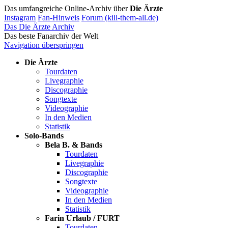
Das umfangreiche Online-Archiv über
Die Ärzte
Instagram
Fan-Hinweis
Forum (kill-them-all.de)
Das Die Ärzte Archiv
Das beste Fanarchiv der Welt
Navigation überspringen
Die Ärzte
Tourdaten
Livegraphie
Discographie
Songtexte
Videographie
In den Medien
Statistik
Solo-Bands
Bela B. & Bands
Tourdaten
Livegraphie
Discographie
Songtexte
Videographie
In den Medien
Statistik
Farin Urlaub / FURT
Tourdaten