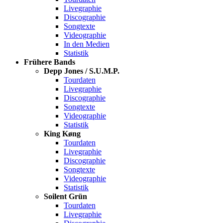
Livegraphie
Discographie
Songtexte
Videographie
In den Medien
Statistik
Frühere Bands
Depp Jones / S.U.M.P.
Tourdaten
Livegraphie
Discographie
Songtexte
Videographie
Statistik
King Køng
Tourdaten
Livegraphie
Discographie
Songtexte
Videographie
Statistik
Soilent Grün
Tourdaten
Livegraphie