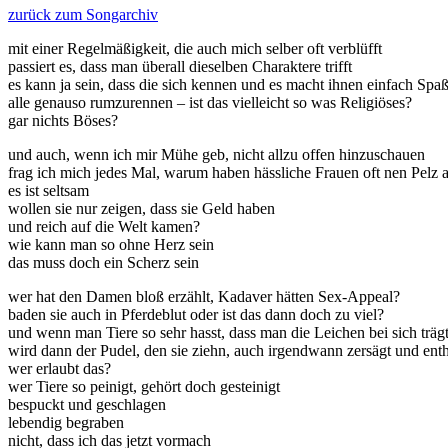
zurück zum Songarchiv
mit einer Regelmäßigkeit, die auch mich selber oft verblüfft
passiert es, dass man überall dieselben Charaktere trifft
es kann ja sein, dass die sich kennen und es macht ihnen einfach Spa
alle genauso rumzurennen – ist das vielleicht so was Religiöses?
gar nichts Böses?
und auch, wenn ich mir Mühe geb, nicht allzu offen hinzuschauen
frag ich mich jedes Mal, warum haben hässliche Frauen oft nen Pelz 
es ist seltsam
wollen sie nur zeigen, dass sie Geld haben
und reich auf die Welt kamen?
wie kann man so ohne Herz sein
das muss doch ein Scherz sein
wer hat den Damen bloß erzählt, Kadaver hätten Sex-Appeal?
baden sie auch in Pferdeblut oder ist das dann doch zu viel?
und wenn man Tiere so sehr hasst, dass man die Leichen bei sich träg
wird dann der Pudel, den sie ziehn, auch irgendwann zersägt und ent
wer erlaubt das?
wer Tiere so peinigt, gehört doch gesteinigt
bespuckt und geschlagen
lebendig begraben
nicht, dass ich das jetzt vormach