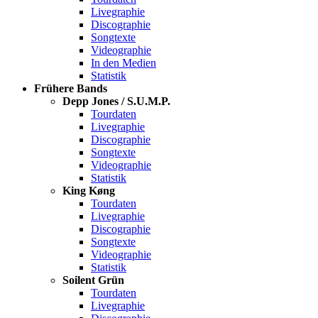
Livegraphie
Discographie
Songtexte
Videographie
In den Medien
Statistik
Frühere Bands
Depp Jones / S.U.M.P.
Tourdaten
Livegraphie
Discographie
Songtexte
Videographie
Statistik
King Køng
Tourdaten
Livegraphie
Discographie
Songtexte
Videographie
Statistik
Soilent Grün
Tourdaten
Livegraphie