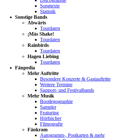
Discographie
Songtexte
Statistik
Sonstige Bands
Abwärts
Tourdaten
¡Más Shake!
Tourdaten
Rainbirds
Tourdaten
Hagen Liebing
Tourdaten
Fänpedia
Mehr Auftritte
Besondere Konzerte & Gastauftritte
Weitere Termine
Support- und Festivalbands
Mehr Musik
Bootlegographie
Sampler
Featuring
Hörbücher
Filmografie
Fänkram
Autogramm-, Postkarten & mehr