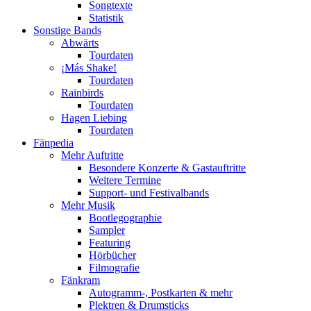
Songtexte
Statistik
Sonstige Bands
Abwärts
Tourdaten
¡Más Shake!
Tourdaten
Rainbirds
Tourdaten
Hagen Liebing
Tourdaten
Fänpedia
Mehr Auftritte
Besondere Konzerte & Gastauftritte
Weitere Termine
Support- und Festivalbands
Mehr Musik
Bootlegographie
Sampler
Featuring
Hörbücher
Filmografie
Fänkram
Autogramm-, Postkarten & mehr
Plektren & Drumsticks