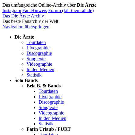
Das umfangreiche Online-Archiv über
Die Ärzte
Instagram
Fan-Hinweis
Forum (kill-them-all.de)
Das Die Ärzte Archiv
Das beste Fanarchiv der Welt
Navigation überspringen
Die Ärzte
Tourdaten
Livegraphie
Discographie
Songtexte
Videographie
In den Medien
Statistik
Solo-Bands
Bela B. & Bands
Tourdaten
Livegraphie
Discographie
Songtexte
Videographie
In den Medien
Statistik
Farin Urlaub / FURT
Tourdaten