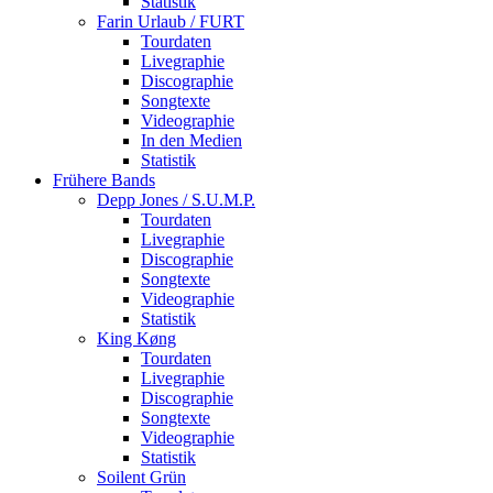
Statistik
Farin Urlaub / FURT
Tourdaten
Livegraphie
Discographie
Songtexte
Videographie
In den Medien
Statistik
Frühere Bands
Depp Jones / S.U.M.P.
Tourdaten
Livegraphie
Discographie
Songtexte
Videographie
Statistik
King Køng
Tourdaten
Livegraphie
Discographie
Songtexte
Videographie
Statistik
Soilent Grün