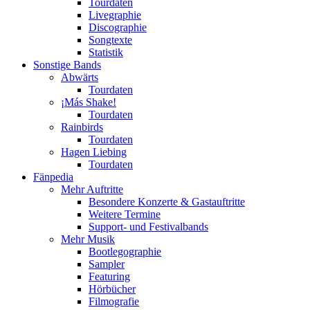
Tourdaten
Livegraphie
Discographie
Songtexte
Statistik
Sonstige Bands
Abwärts
Tourdaten
¡Más Shake!
Tourdaten
Rainbirds
Tourdaten
Hagen Liebing
Tourdaten
Fänpedia
Mehr Auftritte
Besondere Konzerte & Gastauftritte
Weitere Termine
Support- und Festivalbands
Mehr Musik
Bootlegographie
Sampler
Featuring
Hörbücher
Filmografie