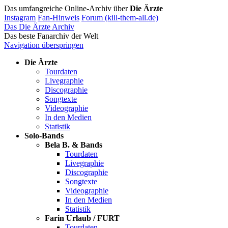
Das umfangreiche Online-Archiv über
Die Ärzte
Instagram
Fan-Hinweis
Forum (kill-them-all.de)
Das Die Ärzte Archiv
Das beste Fanarchiv der Welt
Navigation überspringen
Die Ärzte
Tourdaten
Livegraphie
Discographie
Songtexte
Videographie
In den Medien
Statistik
Solo-Bands
Bela B. & Bands
Tourdaten
Livegraphie
Discographie
Songtexte
Videographie
In den Medien
Statistik
Farin Urlaub / FURT
Tourdaten