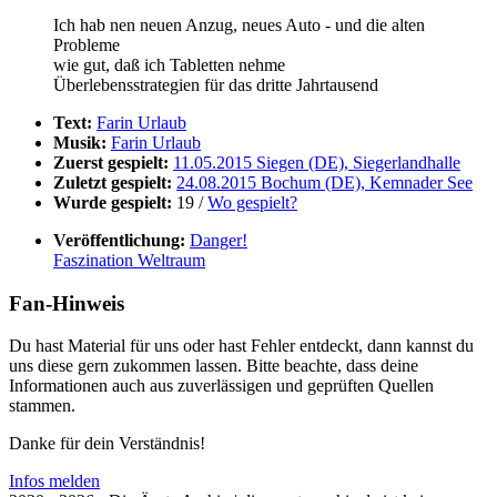
Ich hab nen neuen Anzug, neues Auto - und die alten
Probleme
wie gut, daß ich Tabletten nehme
Überlebensstrategien für das dritte Jahrtausend
Text:
Farin Urlaub
Musik:
Farin Urlaub
Zuerst gespielt:
11.05.2015 Siegen (DE), Siegerlandhalle
Zuletzt gespielt:
24.08.2015 Bochum (DE), Kemnader See
Wurde gespielt:
19 /
Wo gespielt?
Veröffentlichung:
Danger!
Faszination Weltraum
Fan-Hinweis
Du hast Material für uns oder hast Fehler entdeckt, dann kannst du
uns diese gern zukommen lassen. Bitte beachte, dass deine
Informationen auch aus zuverlässigen und geprüften Quellen
stammen.
Danke für dein Verständnis!
Infos melden