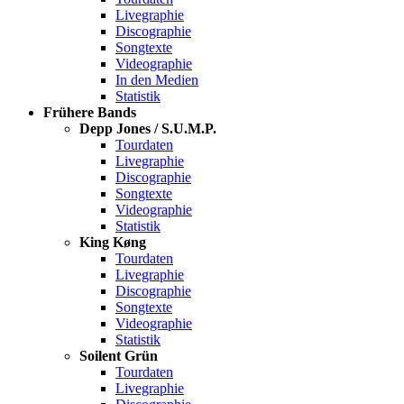
Livegraphie
Discographie
Songtexte
Videographie
In den Medien
Statistik
Frühere Bands
Depp Jones / S.U.M.P.
Tourdaten
Livegraphie
Discographie
Songtexte
Videographie
Statistik
King Køng
Tourdaten
Livegraphie
Discographie
Songtexte
Videographie
Statistik
Soilent Grün
Tourdaten
Livegraphie