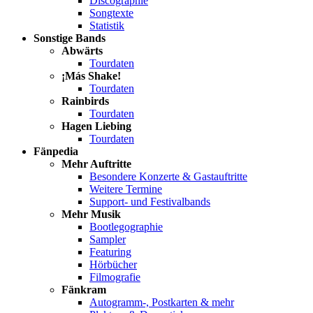
Discographie
Songtexte
Statistik
Sonstige Bands
Abwärts
Tourdaten
¡Más Shake!
Tourdaten
Rainbirds
Tourdaten
Hagen Liebing
Tourdaten
Fänpedia
Mehr Auftritte
Besondere Konzerte & Gastauftritte
Weitere Termine
Support- und Festivalbands
Mehr Musik
Bootlegographie
Sampler
Featuring
Hörbücher
Filmografie
Fänkram
Autogramm-, Postkarten & mehr