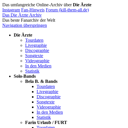
Das umfangreiche Online-Archiv über
Die Ärzte
Instagram
Fan-Hinweis
Forum (kill-them-all.de)
Das Die Ärzte Archiv
Das beste Fanarchiv der Welt
Navigation überspringen
Die Ärzte
Tourdaten
Livegraphie
Discographie
Songtexte
Videographie
In den Medien
Statistik
Solo-Bands
Bela B. & Bands
Tourdaten
Livegraphie
Discographie
Songtexte
Videographie
In den Medien
Statistik
Farin Urlaub / FURT
Tourdaten