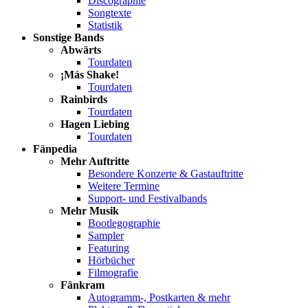
Discographie
Songtexte
Statistik
Sonstige Bands
Abwärts
Tourdaten
¡Más Shake!
Tourdaten
Rainbirds
Tourdaten
Hagen Liebing
Tourdaten
Fänpedia
Mehr Auftritte
Besondere Konzerte & Gastauftritte
Weitere Termine
Support- und Festivalbands
Mehr Musik
Bootlegographie
Sampler
Featuring
Hörbücher
Filmografie
Fänkram
Autogramm-, Postkarten & mehr