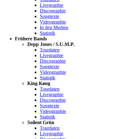
Livegraphie
Discographie
Songtexte
Videographie
In den Medien
Statistik
Frühere Bands
Depp Jones / S.U.M.P.
Tourdaten
Livegraphie
Discographie
Songtexte
Videographie
Statistik
King Køng
Tourdaten
Livegraphie
Discographie
Songtexte
Videographie
Statistik
Soilent Grün
Tourdaten
Livegraphie