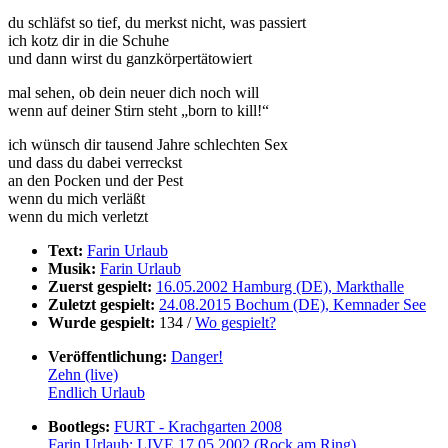
du schläfst so tief, du merkst nicht, was passiert
ich kotz dir in die Schuhe
und dann wirst du ganzkörpertätowiert
mal sehen, ob dein neuer dich noch will
wenn auf deiner Stirn steht „born to kill!“
ich wünsch dir tausend Jahre schlechten Sex
und dass du dabei verreckst
an den Pocken und der Pest
wenn du mich verläßt
wenn du mich verletzt
Text:
Farin Urlaub
Musik:
Farin Urlaub
Zuerst gespielt:
16.05.2002 Hamburg (DE), Markthalle
Zuletzt gespielt:
24.08.2015 Bochum (DE), Kemnader See
Wurde gespielt:
134 /
Wo gespielt?
Veröffentlichung:
Danger!
Zehn (live)
Endlich Urlaub
Bootlegs:
FURT - Krachgarten 2008
Farin Urlaub: LIVE 17.05.2002 (Rock am Ring)