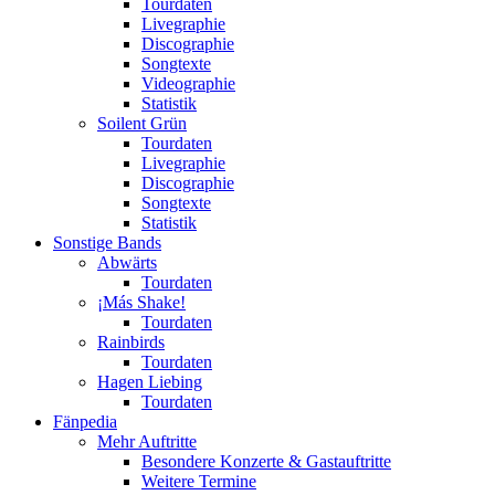
Tourdaten
Livegraphie
Discographie
Songtexte
Videographie
Statistik
Soilent Grün
Tourdaten
Livegraphie
Discographie
Songtexte
Statistik
Sonstige Bands
Abwärts
Tourdaten
¡Más Shake!
Tourdaten
Rainbirds
Tourdaten
Hagen Liebing
Tourdaten
Fänpedia
Mehr Auftritte
Besondere Konzerte & Gastauftritte
Weitere Termine