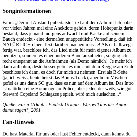
Songinformationen
Farin: „Der mit Abstand pubertärste Text auf dem Album! Ich habe
vor vielen Jahren mal eine Anekdote gehört, deren Höhepunkt darin
bestand, dass jemand morgens aufwacht und Kacke auf seinem
Bauch entdeckt - eine dermaßen unappetitliche Vorstellung, daß ich
NATÜRLICH einen Text darüber machen musste! Als er halbwegs
fertig war, beschloss ich, das Lied nicht für mein eigenes Album zu
benutzen, sondern es einer anderen Band anzubieten; so ging ich
recht entspannt an die Aufnahmen (als Demo nämlich). Je mehr ich
dann aufnahm, desto besser gefiel es mir - mit dem Reggae am Ende
beschloss ich dann, es doch für mich zu nehmen. Erst als B-Seite
(ja, ich weiss, heute heisst das Bonus-Track), aber beim Mischen
gefiel es uns dann SO gut, dass es nun auf dem Album ist. Das Intro
ist natürlich eine Hommage an Police, aber jeder, der weiß, wie gut
Steward Copeland Schlagzeug spielt, wird mich auslachen...“
Quelle: Farin Urlaub - Endlich Urlaub - Was will uns der Autor
damit sagen?, 2001
Fan-Hinweis
Du hast Material für uns oder hast Fehler entdeckt, dann kannst du