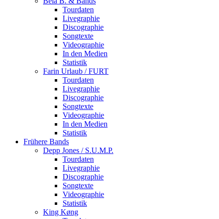
Bela B. & Bands
Tourdaten
Livegraphie
Discographie
Songtexte
Videographie
In den Medien
Statistik
Farin Urlaub / FURT
Tourdaten
Livegraphie
Discographie
Songtexte
Videographie
In den Medien
Statistik
Frühere Bands
Depp Jones / S.U.M.P.
Tourdaten
Livegraphie
Discographie
Songtexte
Videographie
Statistik
King Køng