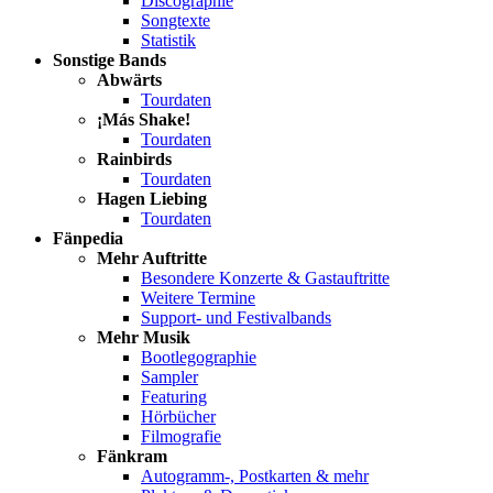
Discographie
Songtexte
Statistik
Sonstige Bands
Abwärts
Tourdaten
¡Más Shake!
Tourdaten
Rainbirds
Tourdaten
Hagen Liebing
Tourdaten
Fänpedia
Mehr Auftritte
Besondere Konzerte & Gastauftritte
Weitere Termine
Support- und Festivalbands
Mehr Musik
Bootlegographie
Sampler
Featuring
Hörbücher
Filmografie
Fänkram
Autogramm-, Postkarten & mehr