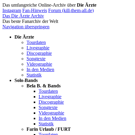
Das umfangreiche Online-Archiv über
Die Ärzte
Instagram
Fan-Hinweis
Forum (kill-them-all.de)
Das Die Ärzte Archiv
Das beste Fanarchiv der Welt
Navigation überspringen
Die Ärzte
Tourdaten
Livegraphie
Discographie
Songtexte
Videographie
In den Medien
Statistik
Solo-Bands
Bela B. & Bands
Tourdaten
Livegraphie
Discographie
Songtexte
Videographie
In den Medien
Statistik
Farin Urlaub / FURT
Tourdaten