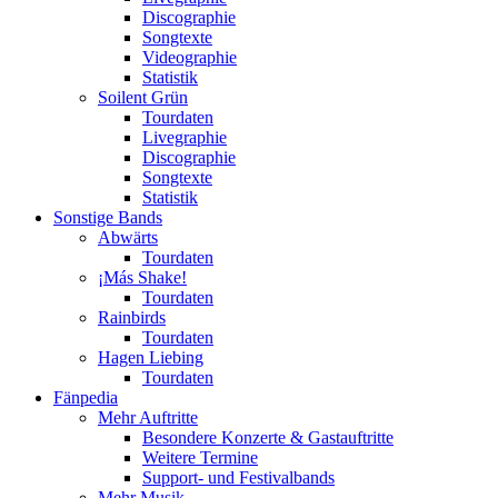
Discographie
Songtexte
Videographie
Statistik
Soilent Grün
Tourdaten
Livegraphie
Discographie
Songtexte
Statistik
Sonstige Bands
Abwärts
Tourdaten
¡Más Shake!
Tourdaten
Rainbirds
Tourdaten
Hagen Liebing
Tourdaten
Fänpedia
Mehr Auftritte
Besondere Konzerte & Gastauftritte
Weitere Termine
Support- und Festivalbands
Mehr Musik