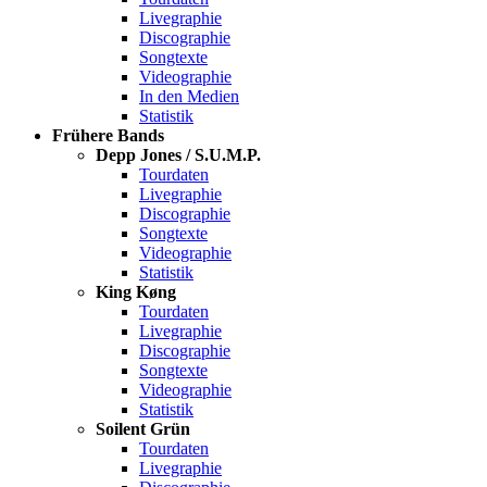
Livegraphie
Discographie
Songtexte
Videographie
In den Medien
Statistik
Frühere Bands
Depp Jones / S.U.M.P.
Tourdaten
Livegraphie
Discographie
Songtexte
Videographie
Statistik
King Køng
Tourdaten
Livegraphie
Discographie
Songtexte
Videographie
Statistik
Soilent Grün
Tourdaten
Livegraphie