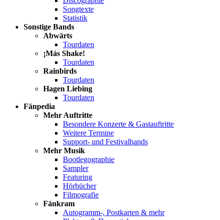
Discographie
Songtexte
Statistik
Sonstige Bands
Abwärts
Tourdaten
¡Más Shake!
Tourdaten
Rainbirds
Tourdaten
Hagen Liebing
Tourdaten
Fänpedia
Mehr Auftritte
Besondere Konzerte & Gastauftritte
Weitere Termine
Support- und Festivalbands
Mehr Musik
Bootlegographie
Sampler
Featuring
Hörbücher
Filmografie
Fänkram
Autogramm-, Postkarten & mehr