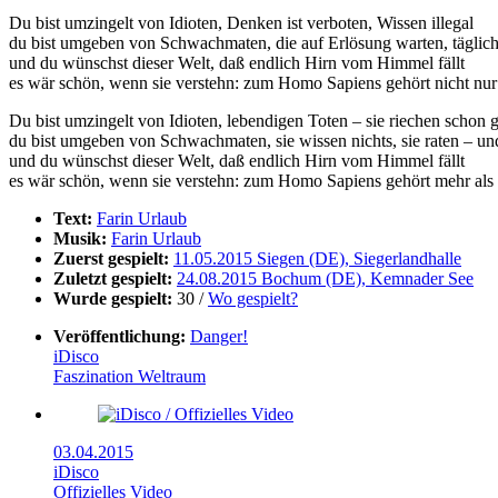
Du bist umzingelt von Idioten, Denken ist verboten, Wissen illegal
du bist umgeben von Schwachmaten, die auf Erlösung warten, täglich
und du wünschst dieser Welt, daß endlich Hirn vom Himmel fällt
es wär schön, wenn sie verstehn: zum Homo Sapiens gehört nicht nur
Du bist umzingelt von Idioten, lebendigen Toten – sie riechen schon 
du bist umgeben von Schwachmaten, sie wissen nichts, sie raten – u
und du wünschst dieser Welt, daß endlich Hirn vom Himmel fällt
es wär schön, wenn sie verstehn: zum Homo Sapiens gehört mehr als 
Text:
Farin Urlaub
Musik:
Farin Urlaub
Zuerst gespielt:
11.05.2015 Siegen (DE), Siegerlandhalle
Zuletzt gespielt:
24.08.2015 Bochum (DE), Kemnader See
Wurde gespielt:
30 /
Wo gespielt?
Veröffentlichung:
Danger!
iDisco
Faszination Weltraum
03.04.2015
iDisco
Offizielles Video