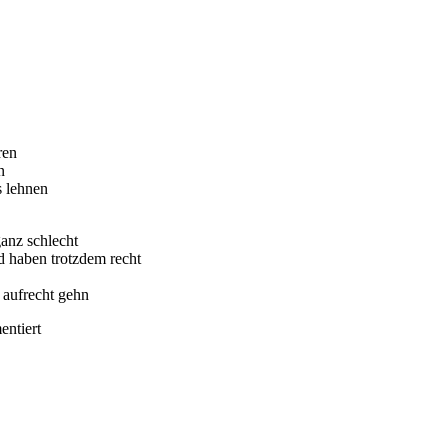
ren
n
s lehnen
ganz schlecht
d haben trotzdem recht
 aufrecht gehn
entiert