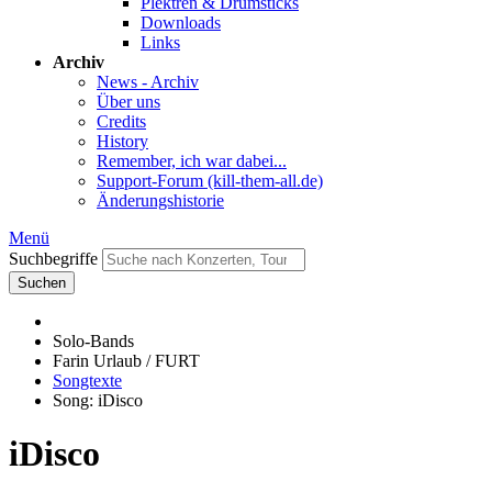
Plektren & Drumsticks
Downloads
Links
Archiv
News - Archiv
Über uns
Credits
History
Remember, ich war dabei...
Support-Forum (kill-them-all.de)
Änderungshistorie
Menü
Suchbegriffe
Suchen
Solo-Bands
Farin Urlaub / FURT
Songtexte
Song: iDisco
iDisco