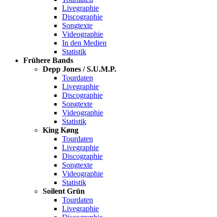
Livegraphie
Discographie
Songtexte
Videographie
In den Medien
Statistik
Frühere Bands
Depp Jones / S.U.M.P.
Tourdaten
Livegraphie
Discographie
Songtexte
Videographie
Statistik
King Køng
Tourdaten
Livegraphie
Discographie
Songtexte
Videographie
Statistik
Soilent Grün
Tourdaten
Livegraphie