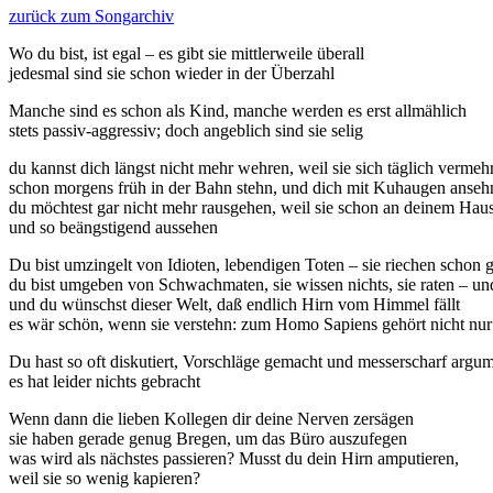
zurück zum Songarchiv
Wo du bist, ist egal – es gibt sie mittlerweile überall
jedesmal sind sie schon wieder in der Überzahl
Manche sind es schon als Kind, manche werden es erst allmählich
stets passiv-aggressiv; doch angeblich sind sie selig
du kannst dich längst nicht mehr wehren, weil sie sich täglich vermeh
schon morgens früh in der Bahn stehn, und dich mit Kuhaugen anseh
du möchtest gar nicht mehr rausgehen, weil sie schon an deinem Hau
und so beängstigend aussehen
Du bist umzingelt von Idioten, lebendigen Toten – sie riechen schon 
du bist umgeben von Schwachmaten, sie wissen nichts, sie raten – un
und du wünschst dieser Welt, daß endlich Hirn vom Himmel fällt
es wär schön, wenn sie verstehn: zum Homo Sapiens gehört nicht nur
Du hast so oft diskutiert, Vorschläge gemacht und messerscharf argum
es hat leider nichts gebracht
Wenn dann die lieben Kollegen dir deine Nerven zersägen
sie haben gerade genug Bregen, um das Büro auszufegen
was wird als nächstes passieren? Musst du dein Hirn amputieren,
weil sie so wenig kapieren?