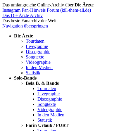
Das umfangreiche Online-Archiv über
Die Ärzte
Instagram
Fan-Hinweis
Forum (kill-them-all.de)
Das Die Ärzte Archiv
Das beste Fanarchiv der Welt
Navigation überspringen
Die Ärzte
Tourdaten
Livegraphie
Discographie
Songtexte
Videographie
In den Medien
Statistik
Solo-Bands
Bela B. & Bands
Tourdaten
Livegraphie
Discographie
Songtexte
Videographie
In den Medien
Statistik
Farin Urlaub / FURT
Tourdaten