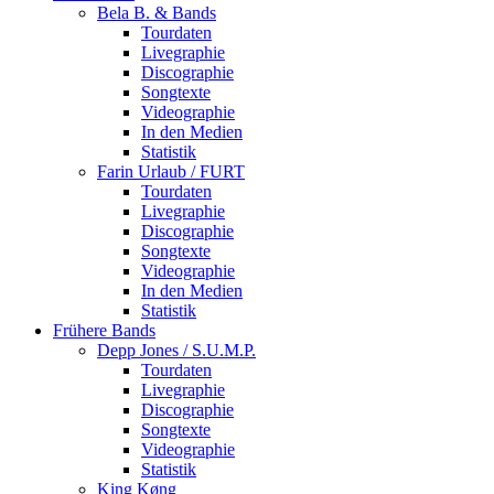
Bela B. & Bands
Tourdaten
Livegraphie
Discographie
Songtexte
Videographie
In den Medien
Statistik
Farin Urlaub / FURT
Tourdaten
Livegraphie
Discographie
Songtexte
Videographie
In den Medien
Statistik
Frühere Bands
Depp Jones / S.U.M.P.
Tourdaten
Livegraphie
Discographie
Songtexte
Videographie
Statistik
King Køng