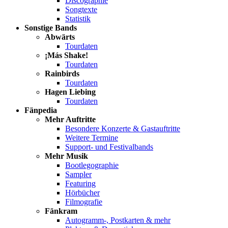
Discographie
Songtexte
Statistik
Sonstige Bands
Abwärts
Tourdaten
¡Más Shake!
Tourdaten
Rainbirds
Tourdaten
Hagen Liebing
Tourdaten
Fänpedia
Mehr Auftritte
Besondere Konzerte & Gastauftritte
Weitere Termine
Support- und Festivalbands
Mehr Musik
Bootlegographie
Sampler
Featuring
Hörbücher
Filmografie
Fänkram
Autogramm-, Postkarten & mehr