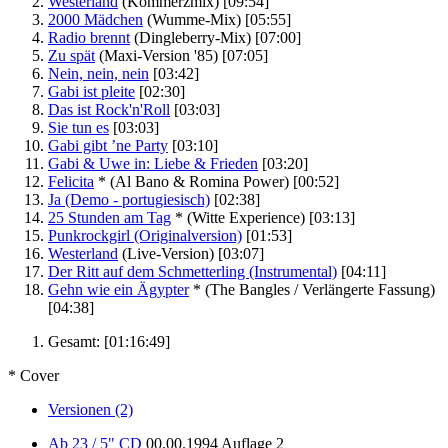
Westerland
(Kommerzmix)
[09:54]
2000 Mädchen
(Wumme-Mix)
[05:55]
Radio brennt
(Dingleberry-Mix)
[07:00]
Zu spät
(Maxi-Version '85)
[07:05]
Nein, nein, nein
[03:42]
Gabi ist pleite
[02:30]
Das ist Rock'n'Roll
[03:03]
Sie tun es
[03:03]
Gabi gibt ’ne Party
[03:10]
Gabi & Uwe in: Liebe & Frieden
[03:20]
Felicita
*
(Al Bano & Romina Power)
[00:52]
Ja (Demo - portugiesisch)
[02:38]
25 Stunden am Tag
*
(Witte Experience)
[03:13]
Punkrockgirl (Originalversion)
[01:53]
Westerland
(Live-Version)
[03:07]
Der Ritt auf dem Schmetterling (Instrumental)
[04:11]
Gehn wie ein Ägypter
*
(The Bangles / Verlängerte Fassung)
[04:38]
Gesamt:
[01:16:49]
* Cover
Versionen (2)
Ab 23 / 5" CD
00.00.1994
Auflage 2