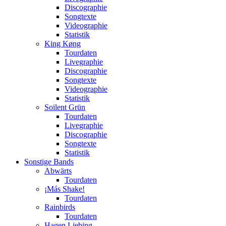
Discographie
Songtexte
Videographie
Statistik
King Køng
Tourdaten
Livegraphie
Discographie
Songtexte
Videographie
Statistik
Soilent Grün
Tourdaten
Livegraphie
Discographie
Songtexte
Statistik
Sonstige Bands
Abwärts
Tourdaten
¡Más Shake!
Tourdaten
Rainbirds
Tourdaten
Hagen Liebing