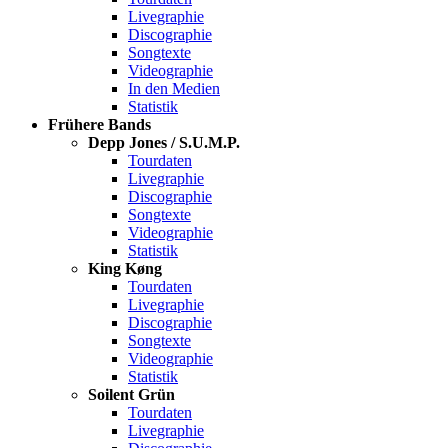
Livegraphie
Discographie
Songtexte
Videographie
In den Medien
Statistik
Frühere Bands
Depp Jones / S.U.M.P.
Tourdaten
Livegraphie
Discographie
Songtexte
Videographie
Statistik
King Køng
Tourdaten
Livegraphie
Discographie
Songtexte
Videographie
Statistik
Soilent Grün
Tourdaten
Livegraphie