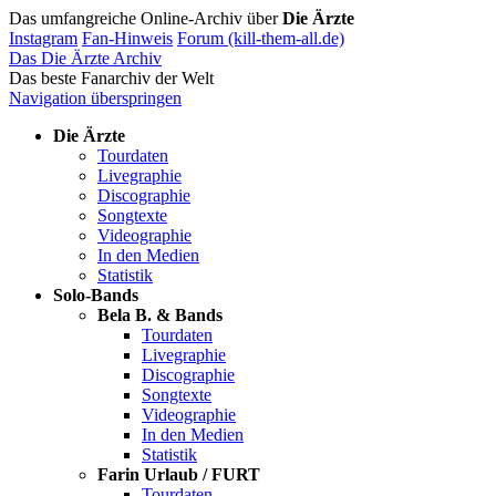
Das umfangreiche Online-Archiv über
Die Ärzte
Instagram
Fan-Hinweis
Forum (kill-them-all.de)
Das Die Ärzte Archiv
Das beste Fanarchiv der Welt
Navigation überspringen
Die Ärzte
Tourdaten
Livegraphie
Discographie
Songtexte
Videographie
In den Medien
Statistik
Solo-Bands
Bela B. & Bands
Tourdaten
Livegraphie
Discographie
Songtexte
Videographie
In den Medien
Statistik
Farin Urlaub / FURT
Tourdaten