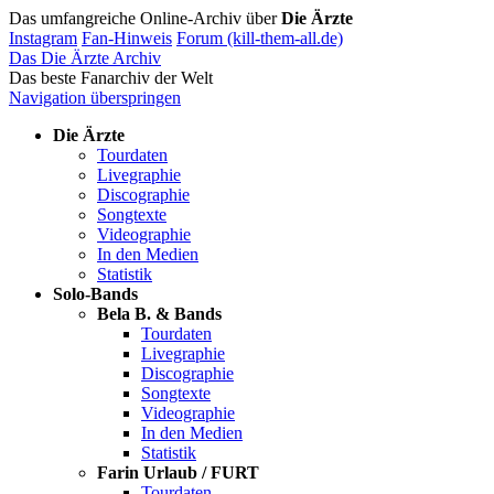
Das umfangreiche Online-Archiv über
Die Ärzte
Instagram
Fan-Hinweis
Forum (kill-them-all.de)
Das Die Ärzte Archiv
Das beste Fanarchiv der Welt
Navigation überspringen
Die Ärzte
Tourdaten
Livegraphie
Discographie
Songtexte
Videographie
In den Medien
Statistik
Solo-Bands
Bela B. & Bands
Tourdaten
Livegraphie
Discographie
Songtexte
Videographie
In den Medien
Statistik
Farin Urlaub / FURT
Tourdaten