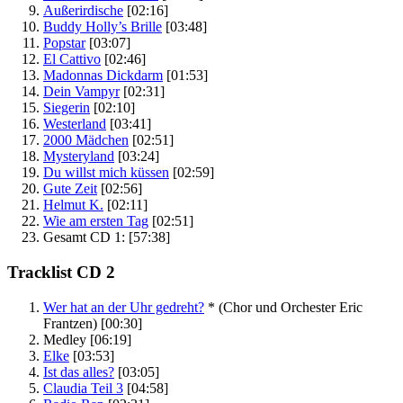
Außerirdische
[02:16]
Buddy Holly’s Brille
[03:48]
Popstar
[03:07]
El Cattivo
[02:46]
Madonnas Dickdarm
[01:53]
Dein Vampyr
[02:31]
Siegerin
[02:10]
Westerland
[03:41]
2000 Mädchen
[02:51]
Mysteryland
[03:24]
Du willst mich küssen
[02:59]
Gute Zeit
[02:56]
Helmut K.
[02:11]
Wie am ersten Tag
[02:51]
Gesamt CD 1:
[57:38]
Tracklist CD 2
Wer hat an der Uhr gedreht?
*
(Chor und Orchester Eric
Frantzen)
[00:30]
Medley
[06:19]
Elke
[03:53]
Ist das alles?
[03:05]
Claudia Teil 3
[04:58]