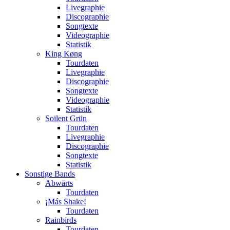
Livegraphie
Discographie
Songtexte
Videographie
Statistik
King Køng
Tourdaten
Livegraphie
Discographie
Songtexte
Videographie
Statistik
Soilent Grün
Tourdaten
Livegraphie
Discographie
Songtexte
Statistik
Sonstige Bands
Abwärts
Tourdaten
¡Más Shake!
Tourdaten
Rainbirds
Tourdaten