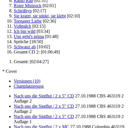
Radio Rap
[02:31]
Roter Minirock
[02:01]
Scheißtyp
[02:17]
Sie kratzt, sie stinkt, sie klebt
[02:10]
Teenager Liebe
[02:36]
Vollmilch
[02:15]
Ich bin wild
[03:34]
Uns geht's prima
[01:48]
Sprüche
[18:50]
Schwanz ab
[10:02]
Gesamt CD 2:
[01:06:49]
Gesamt:
[02:04:27]
* Cover
Versionen (10)
Chartplatzierung
Nach uns die Sintflut / 2 x 5" CD
27.10.1988
CBS
463119 2
Auflage 2
Nach uns die Sintflut / 2 x 5" CD
27.10.1988
CBS
463119 2
Auflage 2
Nach uns die Sintflut / 2 x 5" CD
27.10.1988
CBS
463119 2
Auflage 1
Nach uns die Sintflut / 2 x MC
27.10.1988
Columbia
463119