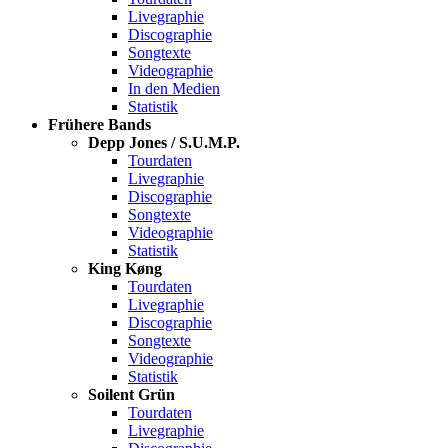
Livegraphie
Discographie
Songtexte
Videographie
In den Medien
Statistik
Frühere Bands
Depp Jones / S.U.M.P.
Tourdaten
Livegraphie
Discographie
Songtexte
Videographie
Statistik
King Køng
Tourdaten
Livegraphie
Discographie
Songtexte
Videographie
Statistik
Soilent Grün
Tourdaten
Livegraphie