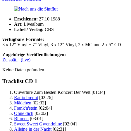
Erschienen:
27.10.1988
Art:
Livealbum
Label / Verlag:
CBS
verfügbare Formate:
3 x 12" Vinyl + 7" Vinyl, 3 x 12" Vinyl, 2 x MC und 2 x 5" CD
Zugehörige Veröffentlichungen:
Zu spät... (live)
Keine Daten gefunden
Tracklist CD 1
Ouvertüre Zum Besten Konzert Der Welt
[01:34]
Radio brennt
[02:26]
Mädchen
[02:32]
Frank'n'stein
[02:04]
Ohne dich
[02:02]
Blumen
[03:01]
Sweet Sweet Gwendoline
[02:04]
Alleine in der Nacht
[02:31]