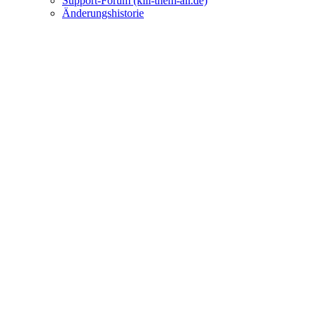
Support-Forum (kill-them-all.de)
Änderungshistorie