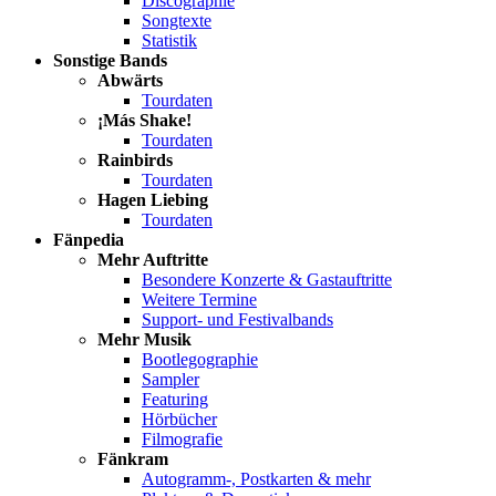
Discographie
Songtexte
Statistik
Sonstige Bands
Abwärts
Tourdaten
¡Más Shake!
Tourdaten
Rainbirds
Tourdaten
Hagen Liebing
Tourdaten
Fänpedia
Mehr Auftritte
Besondere Konzerte & Gastauftritte
Weitere Termine
Support- und Festivalbands
Mehr Musik
Bootlegographie
Sampler
Featuring
Hörbücher
Filmografie
Fänkram
Autogramm-, Postkarten & mehr